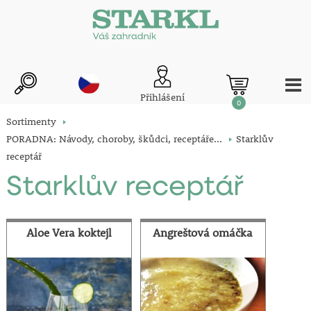
Přihlášení
0
Sortimenty
PORADNA: Návody, choroby, škůdci, receptáře...
Starklův
receptář
Starklův receptář
Aloe Vera koktejl
Angreštová omáčka