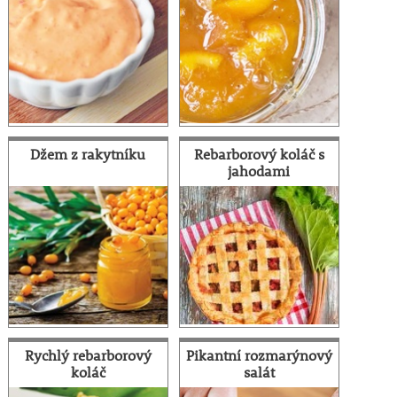
Džem z rakytníku
Rebarborový koláč s
jahodami
Rychlý rebarborový
Pikantní rozmarýnový
koláč
salát