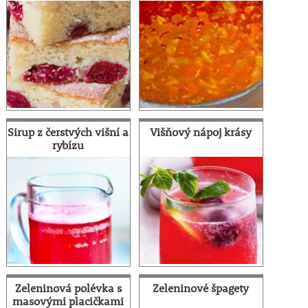
Sirup z čerstvých višní a
Višňový nápoj krásy
rybízu
Zeleninová polévka s
Zeleninové špagety
masovými placičkami