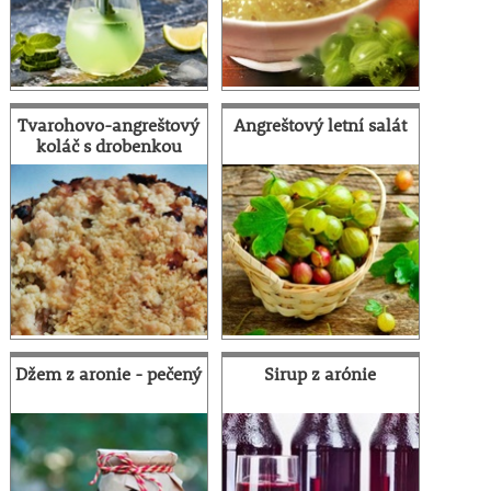
Tvarohovo-angreštový
Angreštový letní salát
koláč s drobenkou
Džem z aronie - pečený
Sirup z arónie