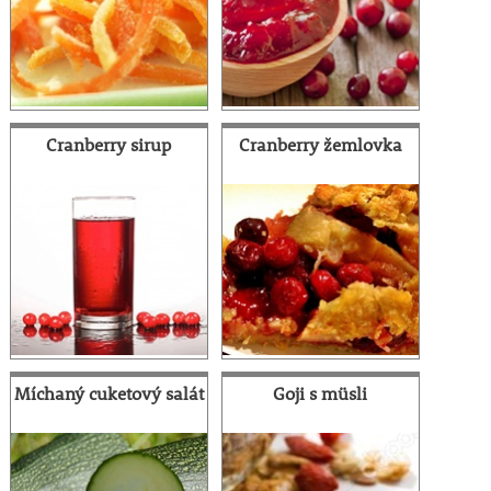
Cranberry sirup
Cranberry žemlovka
Míchaný cuketový salát
Goji s müsli