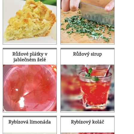
Růžové plátky v
Růžový sirup
jablečném želé
Rybízová limonáda
Rybízový koláč