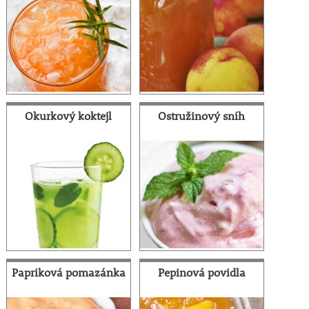
Okurkový koktejl
Ostružinový sníh
Papriková pomazánka
Pepinová povidla