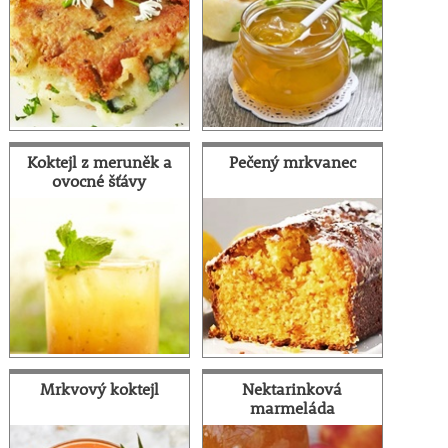
Koktejl z meruněk a
Pečený mrkvanec
ovocné šťávy
Mrkvový koktejl
Nektarinková
marmeláda