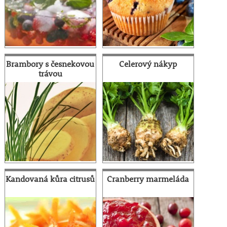
Brambory s česnekovou
Celerový nákyp
trávou
Kandovaná kůra citrusů
Cranberry marmeláda