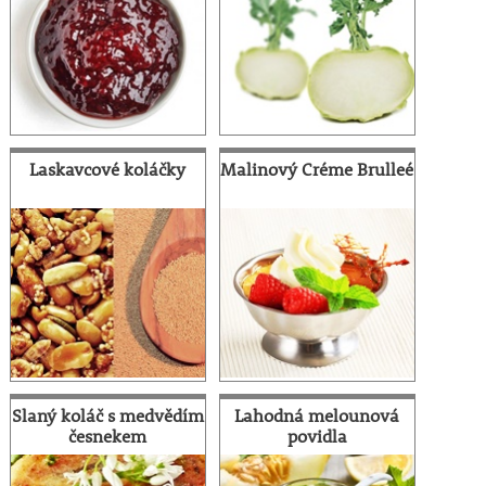
Laskavcové koláčky
Malinový Créme Brulleé
Slaný koláč s medvědím
Lahodná melounová
česnekem
povidla