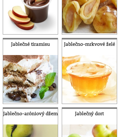
Jablečné tiramisu
Jablečno-mrkvové želé
Jablečno-aróniový džem
Jablečný dort