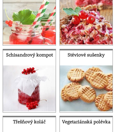
Schisandrový kompot
Stéviové sušenky
Třešňový koláč
Vegetariánská polévka