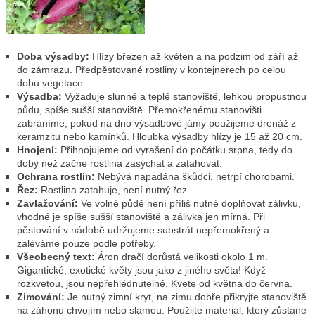
Doba výsadby:
Hlízy březen až květen a na podzim od září až
do zámrazu. Předpěstované rostliny v kontejnerech po celou
dobu vegetace.
Výsadba:
Vyžaduje slunné a teplé stanoviště, lehkou propustnou
půdu, spíše sušší stanoviště. Přemokřenému stanovišti
zabráníme, pokud na dno výsadbové jámy použijeme drenáž z
keramzitu nebo kamínků. Hloubka výsadby hlízy je 15 až 20 cm.
Hnojení:
Přihnojujeme od vyrašení do počátku srpna, tedy do
doby než začne rostlina zasychat a zatahovat.
Ochrana rostlin:
Nebývá napadána škůdci, netrpí chorobami.
Řez:
Rostlina zatahuje, není nutný řez.
Zavlažování:
Ve volné půdě není příliš nutné doplňovat zálivku,
vhodné je spíše sušší stanoviště a zálivka jen mírná. Při
pěstování v nádobě udržujeme substrát nepřemokřený a
zaléváme pouze podle potřeby.
Všeobecný text:
Áron dračí dorůstá velikosti okolo 1 m.
Gigantické, exotické květy jsou jako z jiného světa! Když
rozkvetou, jsou nepřehlédnutelné. Kvete od května do června.
Zimování:
Je nutný zimní kryt, na zimu dobře přikryjte stanoviště
na záhonu chvojím nebo slámou. Použijte materiál, který zůstane