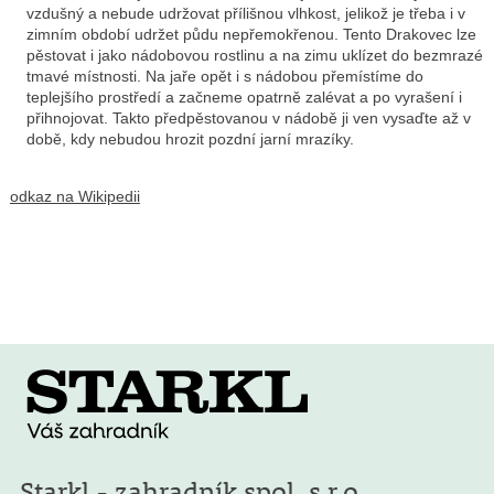
vzdušný a nebude udržovat přílišnou vlhkost, jelikož je třeba i v
zimním období udržet půdu nepřemokřenou. Tento Drakovec lze
pěstovat i jako nádobovou rostlinu a na zimu uklízet do bezmrazé
tmavé místnosti. Na jaře opět i s nádobou přemístíme do
teplejšího prostředí a začneme opatrně zalévat a po vyrašení i
přihnojovat. Takto předpěstovanou v nádobě ji ven vysaďte až v
době, kdy nebudou hrozit pozdní jarní mrazíky.
odkaz na Wikipedii
Starkl - zahradník spol. s r.o.