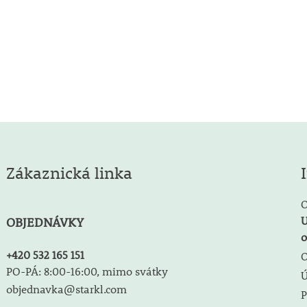
Zákaznická linka
O
U
OBJEDNÁVKY
o
+420 532 165 151
O
PO-PÁ: 8:00-16:00, mimo svátky
objednavka@starkl.com
P