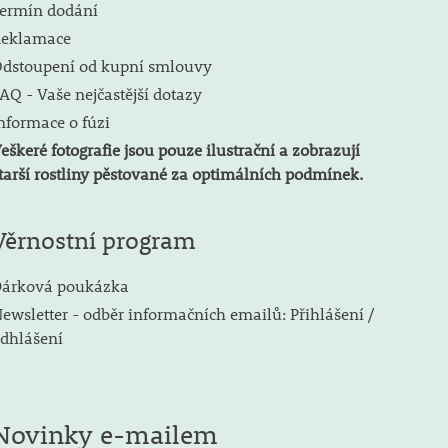
ermín dodání
eklamace
dstoupení od kupní smlouvy
AQ - Vaše nejčastější dotazy
nformace o fúzi
eškeré fotografie jsou pouze ilustrační a zobrazují
tarší rostliny pěstované za optimálních podmínek.
Věrnostní program
árková poukázka
ewsletter - odběr informačních emailů: Přihlášení /
dhlášení
Novinky e-mailem