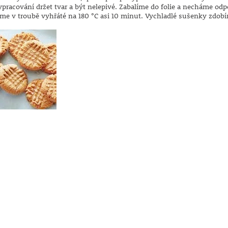
pracování držet tvar a být nelepivé. Zabalíme do folie a necháme odp
eme v troubě vyhřáté na 180 °C asi 10 minut. Vychladlé sušenky zdobí