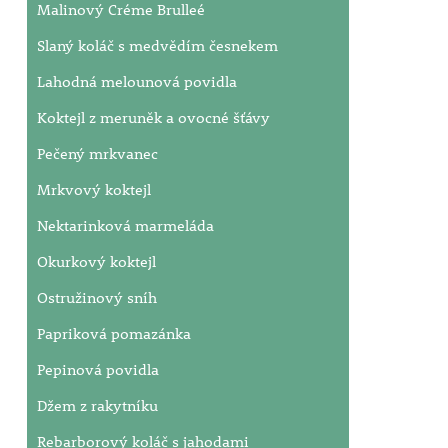
Malinový Créme Brulleé
Slaný koláč s medvědím česnekem
Lahodná melounová povidla
Koktejl z meruněk a ovocné šťávy
Pečený mrkvanec
Mrkvový koktejl
Nektarinková marmeláda
Okurkový koktejl
Ostružinový sníh
Papriková pomazánka
Pepinová povidla
Džem z rakytníku
Rebarborový koláč s jahodami