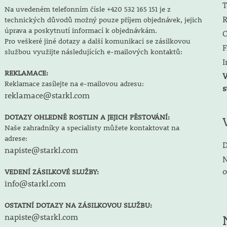
T
Na uvedeném telefonním čísle +420 532 165 151 je z
R
technických důvodů možný pouze příjem objednávek, jejich
úprava a poskytnutí informací k objednávkám.
O
Pro veškeré jiné dotazy a další komunikaci se zásilkovou
F
službou využijte následujících e-mailových kontaktů:
I
REKLAMACE:
V
Reklamace zasílejte na e-mailovou adresu:
s
reklamace@starkl.com
DOTAZY OHLEDNĚ ROSTLIN A JEJICH PĚSTOVÁNÍ:
Naše zahradníky a specialisty můžete kontaktovat na
adrese:
D
napiste@starkl.com
N
o
VEDENÍ ZÁSILKOVÉ SLUŽBY:
info@starkl.com
OSTATNÍ DOTAZY NA ZÁSILKOVOU SLUŽBU:
napiste@starkl.com