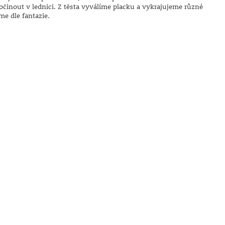
očinout v lednici. Z těsta vyválíme placku a vykrajujeme různé
me dle fantazie.