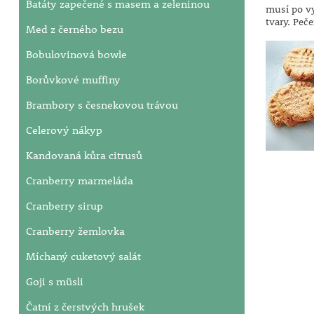
Batáty zapečené s masem a zeleninou
musí po vy
tvary. Peč
Med z černého bezu
Bobulovinová bowle
Borůvkové muffiny
Brambory s česnekovou trávou
Celerový nákyp
Kandovaná kůra citrusů
Cranberry marmeláda
Cranberry sirup
Cranberry žemlovka
Míchaný cuketový salát
Goji s müsli
Čatní z čerstvých hrušek