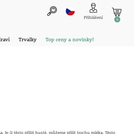
Přihlášení
0
draví
Trvalky
Top ceny a novinky!
e-li těsto příliš husté, můžeme přilít trochu mléka. Těsto