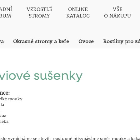
ADNÍ
VZROSTLÉ
ONLINE
VŠE
TRUM
STROMY
KATALOG
O NÁKUPU
va
Okrasné stromy a keře
Ovoce
Rostliny pro z
viové sušenky
nce:
ladké mouky
sla
e
akaa
léka
lo vymícháme se stevií, postupně přisypáváme směs mouky a kakaa. J