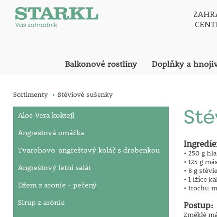
ZAHR
CEN
Balkonové rostliny
Doplňky a hnoji
Sortimenty
Stéviové sušenky
Sté
Aloe Vera koktejl
Angreštová omáčka
Ingredie
Tvarohovo-angreštový koláč s drobenkou
• 250 g h
• 125 g má
Angreštový letní salát
• 8 g stévi
• 1 lžíce k
Džem z aronie - pečený
• trochu m
Sirup z arónie
Postup:
Změklé más