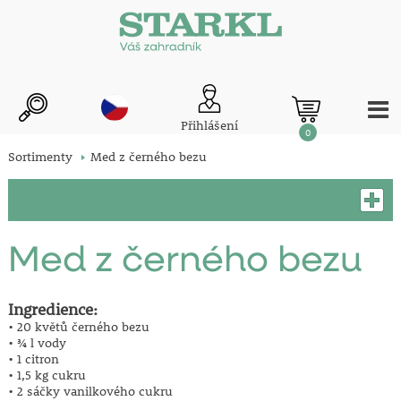
Přihlášení
0
Sortimenty
Med z černého bezu
Med z černého bezu
Ingredience:
• 20 květů černého bezu
• ¾ l vody
• 1 citron
• 1,5 kg cukru
• 2 sáčky vanilkového cukru