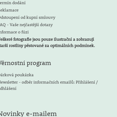
ermín dodání
eklamace
dstoupení od kupní smlouvy
AQ - Vaše nejčastější dotazy
nformace o fúzi
eškeré fotografie jsou pouze ilustrační a zobrazují
tarší rostliny pěstované za optimálních podmínek.
Věrnostní program
árková poukázka
ewsletter - odběr informačních emailů: Přihlášení /
dhlášení
Novinky e-mailem