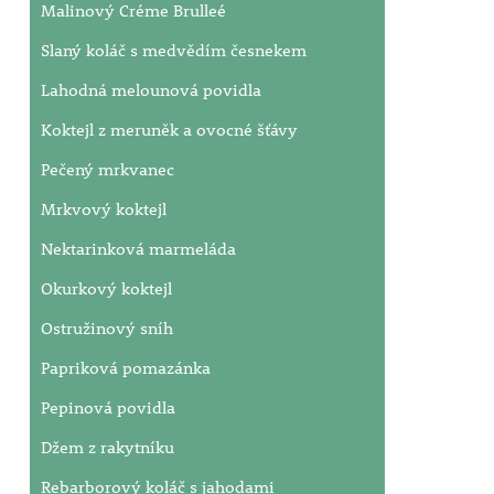
Malinový Créme Brulleé
Slaný koláč s medvědím česnekem
Lahodná melounová povidla
Koktejl z meruněk a ovocné šťávy
Pečený mrkvanec
Mrkvový koktejl
Nektarinková marmeláda
Okurkový koktejl
Ostružinový sníh
Papriková pomazánka
Pepinová povidla
Džem z rakytníku
Rebarborový koláč s jahodami