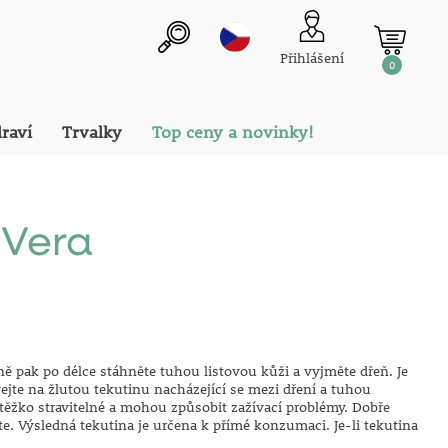
Přihlášení
0
draví
Trvalky
Top ceny a novinky!
e Vera
ně pak po délce stáhněte tuhou listovou kůži a vyjměte dřeň. Je
ejte na žlutou tekutinu nacházející se mezi dření a tuhou
ka těžko stravitelné a mohou způsobit zažívací problémy.
Dobře
te.
Výsledná tekutina je určena k přímé konzumaci.
Je-li tekutina