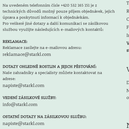
T
Na uvedeném telefonním čísle +420 532 165 151 je z
R
technických důvodů možný pouze příjem objednávek, jejich
úprava a poskytnutí informací k objednávkám.
O
Pro veškeré jiné dotazy a další komunikaci se zásilkovou
F
službou využijte následujících e-mailových kontaktů:
I
REKLAMACE:
V
Reklamace zasílejte na e-mailovou adresu:
s
reklamace@starkl.com
DOTAZY OHLEDNĚ ROSTLIN A JEJICH PĚSTOVÁNÍ:
Naše zahradníky a specialisty můžete kontaktovat na
adrese:
D
napiste@starkl.com
N
o
VEDENÍ ZÁSILKOVÉ SLUŽBY:
info@starkl.com
OSTATNÍ DOTAZY NA ZÁSILKOVOU SLUŽBU:
napiste@starkl.com