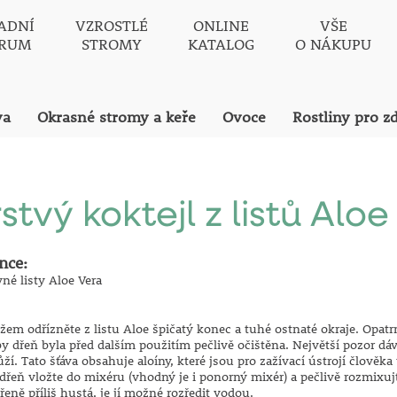
ADNÍ
VZROSTLÉ
ONLINE
VŠE
TRUM
STROMY
KATALOG
O NÁKUPU
va
Okrasné stromy a keře
Ovoce
Rostliny pro z
stvý koktejl z listů Alo
nce:
vné listy Aloe Vera
em odřízněte z listu Aloe špičatý konec a tuhé ostnaté okraje.
Opatr
by dřeň byla před dalším použitím pečlivě očištěna.
Největší pozor dáv
ůží. Tato šťáva obsahuje aloíny, které jsou pro zažívací ústrojí člově
dřeň vložte do mixéru (vhodný je i ponorný mixér) a pečlivě rozmixuj
řeně příliš hustá, je jí možné rozředit vodou.