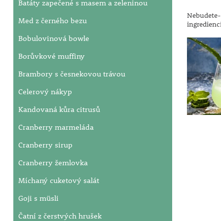
Batáty zapečené s masem a zeleninou
Nebudete-l
Med z černého bezu
ingredienc
Bobulovinová bowle
Borůvkové muffiny
Brambory s česnekovou trávou
Celerový nákyp
Kandovaná kůra citrusů
Cranberry marmeláda
Cranberry sirup
Cranberry žemlovka
Míchaný cuketový salát
Goji s müsli
Čatní z čerstvých hrušek