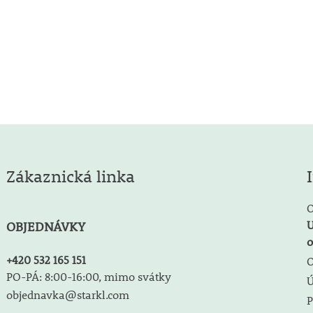
Zákaznická linka
O
U
OBJEDNÁVKY
o
+420 532 165 151
O
PO-PÁ: 8:00-16:00, mimo svátky
objednavka@starkl.com
P