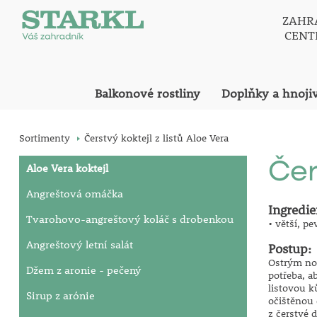
ZAHR
CEN
Balkonové rostliny
Doplňky a hnoji
Sortimenty
Čerstvý koktejl z listů Aloe Vera
Čer
Aloe Vera koktejl
Angreštová omáčka
Ingredie
Tvarohovo-angreštový koláč s drobenkou
• větší, pe
Angreštový letní salát
Postup:
Ostrým nož
Džem z aronie - pečený
potřeba, a
listovou k
Sirup z arónie
očištěnou 
z čerstvé d