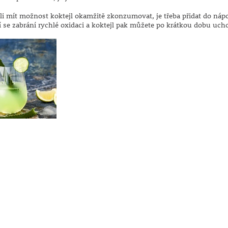
i mít možnost koktejl okamžitě zkonzumovat, je třeba přidat do nápo
í se zabrání rychlé oxidaci a koktejl pak můžete po krátkou dobu ucho