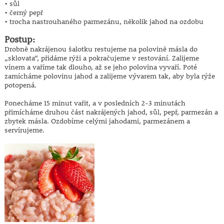
• sůl
• černý pepř
• trocha nastrouhaného parmezánu, několik jahod na ozdobu
Postup:
Drobně nakrájenou šalotku restujeme na polovině másla do
„sklovata“, přidáme rýži a pokračujeme v restování. Zalijeme
vínem a vaříme tak dlouho, až se jeho polovina vyvaří. Poté
zamícháme polovinu jahod a zalijeme vývarem tak, aby byla rýže
potopená.
Ponecháme 15 minut vařit, a v posledních 2-3 minutách
přimícháme druhou část nakrájených jahod, sůl, pepř, parmezán a
zbytek másla. Ozdobíme celými jahodami, parmezánem a
servírujeme.