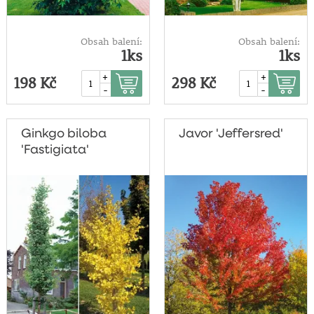
Obsah balení:
Obsah balení:
1ks
1ks
+
+
198 Kč
298 Kč
-
-
Ginkgo biloba
Javor 'Jeffersred'
'Fastigiata'