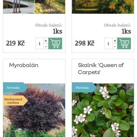
Obsah balení:
Obsah balení:
1ks
1ks
+
+
219 Kč
298 Kč
-
-
Myrobalán
Skalník 'Queen of
Carpets'
Novinka
Novinka
Medonosná
rostlina