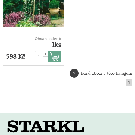
Obsah balení:
1ks
+
598 Kč
-
7
kusů zboží v této kategorii
1