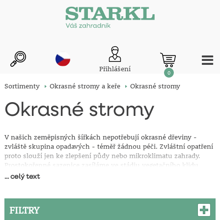
Přihlášení
0
Sortimenty
Okrasné stromy a keře
Okrasné stromy
Okrasné stromy
V našich zeměpisných šířkách nepotřebují okrasné dřeviny -
zvláště skupina opadavých - téměř žádnou péči. Zvláštní opatření
proto slouží jen ke zlepšení půdy nebo mikroklimatu zahrady.
Prostokořenné sazenice zasíláme ve stádiu vegetačního klidu.
Upozornění pro jarní sezónu: Prostokořenné sazenice zasíláme ve
... celý text
stádiu vegetačního klidu, tedy nenarašené. Před odesláním jsou
uloženy při stálé nízké teplotě, čímž je doba bezpečné výsadby
prodloužena do konce května.
FILTRY
Upozornění pro podzimní sezónu: Prostokořenné sazenice