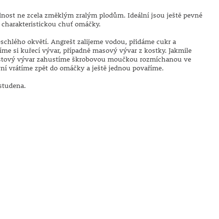
nost ne zcela změklým zralým plodům. Ideální jsou ještě pevné
í charakteristickou chuť omáčky.
schlého okvětí. Angrešt zalijeme vodou, přidáme cukr a
 si kuřecí vývar, případně masový vývar z kostky. Jakmile
eštový vývar zahustíme škrobovou moučkou rozmíchanou ve
ní vrátíme zpět do omáčky a ještě jednou povaříme.
studena.