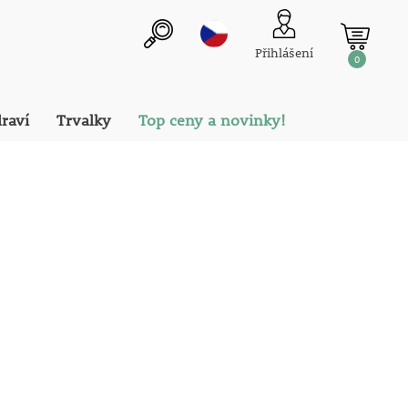
Přihlášení
0
draví
Trvalky
Top ceny a novinky!