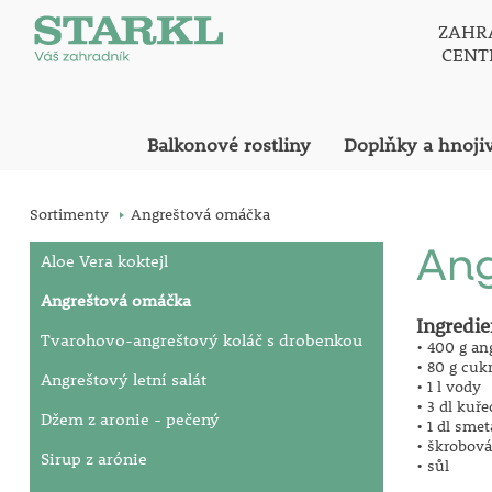
ZAHR
CEN
Balkonové rostliny
Doplňky a hnoji
Sortimenty
Angreštová omáčka
An
Aloe Vera koktejl
Angreštová omáčka
Ingredie
Tvarohovo-angreštový koláč s drobenkou
• 400 g an
• 80 g cuk
Angreštový letní salát
• 1 l vody
• 3 dl kuř
Džem z aronie - pečený
• 1 dl sme
• škrobov
Sirup z arónie
• sůl