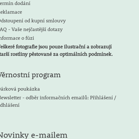
ermín dodání
eklamace
dstoupení od kupní smlouvy
AQ - Vaše nejčastější dotazy
nformace o fúzi
eškeré fotografie jsou pouze ilustrační a zobrazují
tarší rostliny pěstované za optimálních podmínek.
Věrnostní program
árková poukázka
ewsletter - odběr informačních emailů: Přihlášení /
dhlášení
Novinky e-mailem