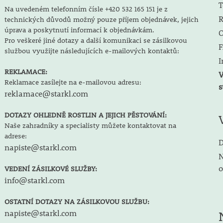
T
Na uvedeném telefonním čísle +420 532 165 151 je z
R
technických důvodů možný pouze příjem objednávek, jejich
úprava a poskytnutí informací k objednávkám.
O
Pro veškeré jiné dotazy a další komunikaci se zásilkovou
F
službou využijte následujících e-mailových kontaktů:
I
REKLAMACE:
V
Reklamace zasílejte na e-mailovou adresu:
s
reklamace@starkl.com
DOTAZY OHLEDNĚ ROSTLIN A JEJICH PĚSTOVÁNÍ:
Naše zahradníky a specialisty můžete kontaktovat na
adrese:
D
napiste@starkl.com
N
o
VEDENÍ ZÁSILKOVÉ SLUŽBY:
info@starkl.com
OSTATNÍ DOTAZY NA ZÁSILKOVOU SLUŽBU:
napiste@starkl.com