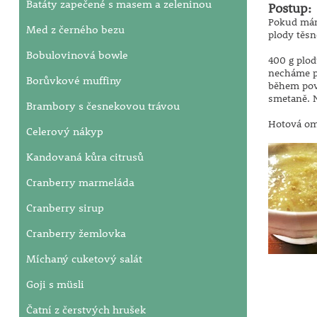
Batáty zapečené s masem a zeleninou
Postup:
Pokud máme
Med z černého bezu
plody těsn
Bobulovinová bowle
400 g plod
necháme p
Borůvkové muffiny
během pov
smetaně. N
Brambory s česnekovou trávou
Hotová om
Celerový nákyp
Kandovaná kůra citrusů
Cranberry marmeláda
Cranberry sirup
Cranberry žemlovka
Míchaný cuketový salát
Goji s müsli
Čatní z čerstvých hrušek