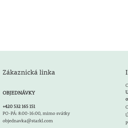
Zákaznická linka
O
U
OBJEDNÁVKY
o
+420 532 165 151
O
PO-PÁ: 8:00-16:00, mimo svátky
objednavka@starkl.com
P