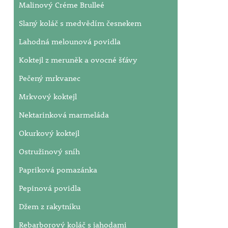
Malinový Créme Brulleé
Slaný koláč s medvědím česnekem
Lahodná melounová povidla
Koktejl z meruněk a ovocné šťávy
Pečený mrkvanec
Mrkvový koktejl
Nektarinková marmeláda
Okurkový koktejl
Ostružinový sníh
Papriková pomazánka
Pepinová povidla
Džem z rakytníku
Rebarborový koláč s jahodami