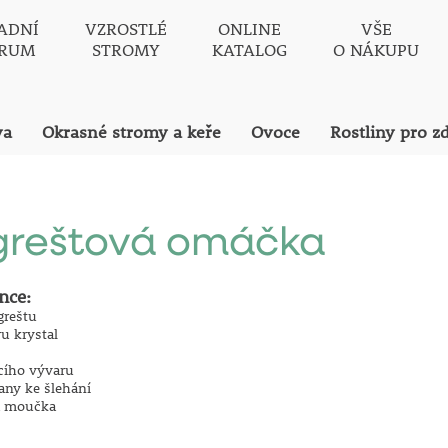
ADNÍ
VZROSTLÉ
ONLINE
VŠE
TRUM
STROMY
KATALOG
O NÁKUPU
va
Okrasné stromy a keře
Ovoce
Rostliny pro z
greštová omáčka
nce:
greštu
ru krystal
ecího vývaru
tany ke šlehání
á moučka