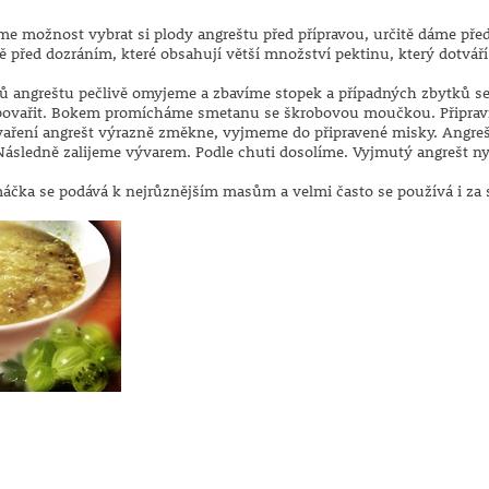
 možnost vybrat si plody angreštu před přípravou, určitě dáme před
ě před dozráním, které obsahují větší množství pektinu, který dotvář
ů angreštu pečlivě omyjeme a zbavíme stopek a případných zbytků se
ovařit. Bokem promícháme smetanu se škrobovou moučkou. Připravíme
aření angrešt výrazně změkne, vyjmeme do připravené misky. Angr
ásledně zalijeme vývarem. Podle chuti dosolíme. Vyjmutý angrešt ny
áčka se podává k nejrůznějším masům a velmi často se používá i za 