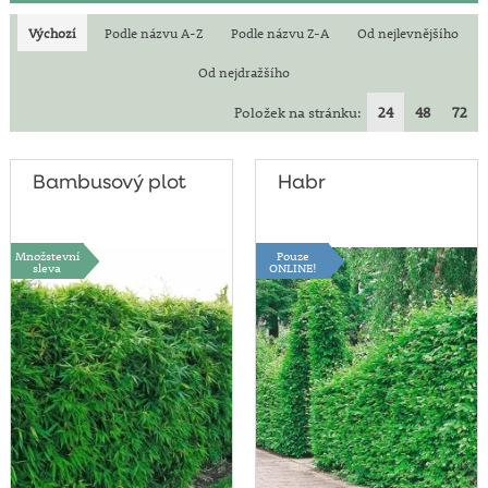
Upozornění pro podzimní sezónu: prostokořenné sazenice
zasíláme ve stádiu vegetačního klidu. Začátek zasílání tohoto
Výchozí
Podle názvu A-Z
Podle názvu Z-A
Od nejlevnějšího
sortimentu se řídí dle aktuálního průběhu teplot - nelze jej tedy
pevně stanovit. Nejčastěji začíná zasílání prostokořenného
Od nejdražšího
sortimentu od poloviny října (v případě některých druhů
ovocných stromů a vinné révy od konce října).
Položek na stránku:
24
48
72
Bambusový plot
Habr
Množstevní
Pouze
sleva
ONLINE!