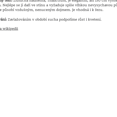
ný text:
Žluťucha nádherná, Thalictrum, je elegantní, asi 150 cm vyso
. Nejlépe se jí daří ve stínu a vyžaduje spíše vlhkou nevysychavou 
de působí vzdušným, nenuceným dojmem. Je vhodná i k řezu.
ání:
Zavlažováním v období sucha podpoříme růst i kvetení.
a wikipedii