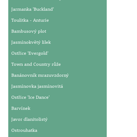
Jarmanka 'Buckland'
Toulitka - Anturie
Bambusový plot
Jasmínokvětý lilek
Ostřice 'Evergold'
Town and Country růže
Banánovník mrazuvzdorný
Jasmínovka jasmínovitá
Ostřice 'Ice Dance'
Barvínek
Javor dlanitolistý
Ostrouhatka