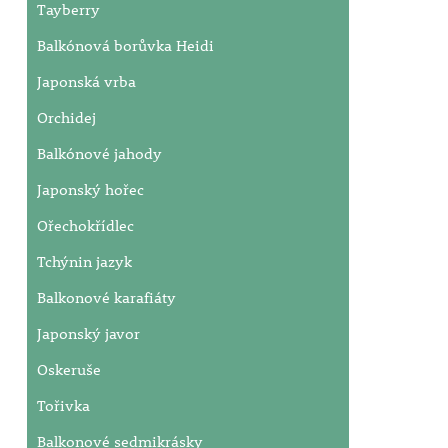
Tayberry
Balkónová borůvka Heidi
Japonská vrba
Orchidej
Balkónové jahody
Japonský hořec
Ořechokřídlec
Tchýnin jazyk
Balkonové karafiáty
Japonský javor
Oskeruše
Tořivka
Balkonové sedmikrásky