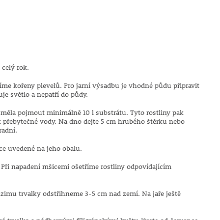
 celý rok.
me kořeny plevelů. Pro jarní výsadbu je vhodné půdu připravit
je světlo a nepatří do půdy.
měla pojmout minimálně 10 l substrátu. Tyto rostliny pak
 přebytečné vody. Na dno dejte 5 cm hrubého štěrku nebo
radní.
ce uvedené na jeho obalu.
 Při napadení mšicemi ošetříme rostliny odpovídajícím
imu trvalky odstřihneme 3-5 cm nad zemí. Na jaře ještě