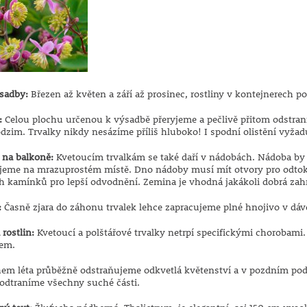
sadby:
Březen až květen a září až prosinec, rostliny v kontejnerech po
:
Celou plochu určenou k výsadbě přeryjeme a pečlivě přitom odstraní
odzim. Trvalky nikdy nesázíme příliš hluboko! I spodní olistění vyžadu
 na balkoně:
Kvetoucím trvalkám se také daří v nádobách. Nádoba by 
jeme na mrazuprostém místě. Dno nádoby musí mít otvory pro odtok
h kamínků pro lepší odvodnění. Zemina je vhodná jakákoli dobrá zah
:
Časně zjara do záhonu trvalek lehce zapracujeme plné hnojivo v dáv
rostlin:
Kvetoucí a polštářové trvalky netrpí specifickými chorobami.
kem.
em léta průběžně odstraňujeme odkvetlá květenství a v pozdním podz
 odtraníme všechny suché části.