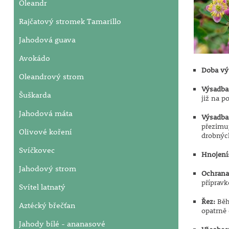
Oleandr
Rajčatový stromek Tamarillo
Jahodová guava
Avokádo
Doba vý
Oleandrový strom
Výsadba
Šuškarda
již na p
Jahodová máta
Výsadba
přezimu
Olivové koření
drobnýc
Svíčkovec
Hnojení
Jahodový strom
Ochrana 
příprav
Svítel latnatý
Řez:
Běh
Aztécký břečťan
opatrně
Jahody bílé - ananasové