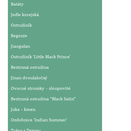
Batáty
Jedle korejská
Ostružiník
Begonie
Jiaogulan
Ostružiník 'Little Black Prince'
Beztrnná ostružina
Jinan dvoulaločný
Ovocné stromky - sloupovité
Beztrnná ostružina “Black Satin”
Juka - kmen
Ozdobnice 'Indian Summer'
Tráva z Texasu