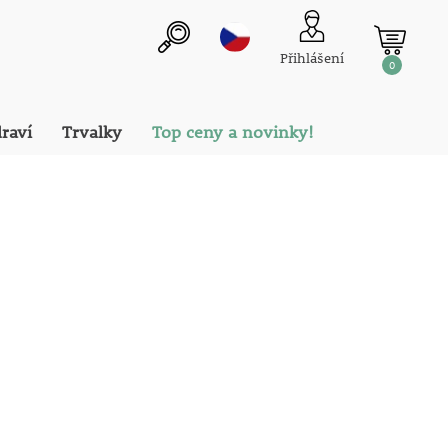
Přihlášení
0
draví
Trvalky
Top ceny a novinky!