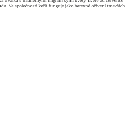
ká trvalka s nádhernými filigránskými květy. Kvete od července
půdu. Ve společnosti keřů funguje jako barevné oživení tmavších