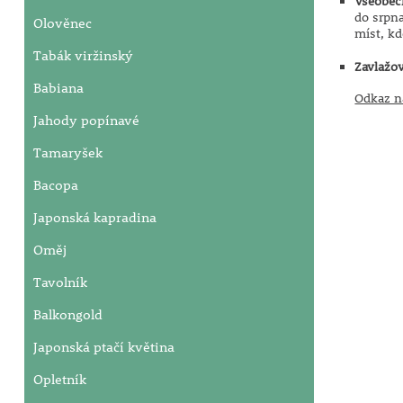
Všeobec
do srpna
Olověnec
míst, k
Tabák viržinský
Zavlažov
Babiana
Odkaz n
Jahody popínavé
Tamaryšek
Bacopa
Japonská kapradina
Oměj
Tavolník
Balkongold
Japonská ptačí květina
Opletník