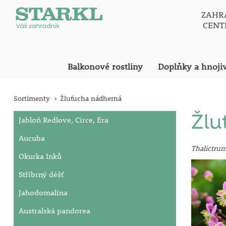
ZAHR
CEN
Balkonové rostliny
Doplňky a hnoji
Sortimenty
Žluťucha nádherná
Žlu
Jabloň Redlove, Circe, Era
Aucuba
Thalictru
Okurka Inků
Stříbrný déšť
Jahodomalina
Australská pandorea