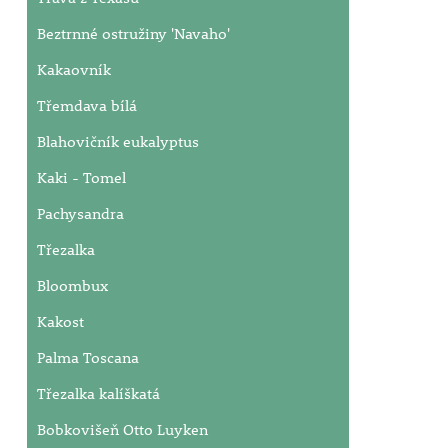
Beztrnné ostružiny 'Navaho'
Kakaovník
Třemdava bílá
Blahovičník eukalyptus
Kaki - Tomel
Pachysandra
Třezalka
Bloombux
Kakost
Palma Toscana
Třezalka kalíškatá
Bobkovišeň Otto Luyken