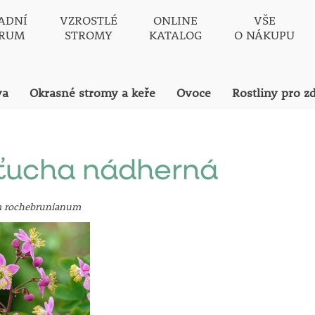
ADNÍ
VZROSTLÉ
ONLINE
VŠE
TRUM
STROMY
KATALOG
O NÁKUPU
va
Okrasné stromy a keře
Ovoce
Rostliny pro z
ťucha nádherná
m rochebrunianum