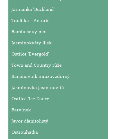
Jarmanka 'Buckland'
Toulitka - Anturie
Bambusový plot
Jasmínokvětý lilek
Ostřice 'Evergold'
Town and Country růže
Banánovník mrazuvzdorný
Jasmínovka jasmínovitá
Ostřice 'Ice Dance'
Barvínek
Javor dlanitolistý
Ostrouhatka