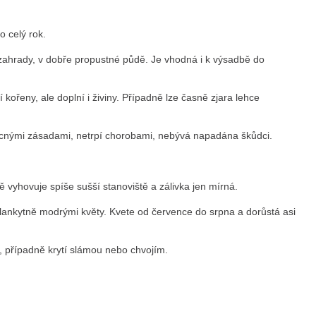
o celý rok.
ě zahrady, v dobře propustné půdě. Je vhodná i k výsadbě do
ořeny, ale doplní i živiny. Případně lze časně zjara lehce
becnými zásadami, netrpí chorobami, nebývá napadána škůdci.
ně vyhovuje spíše sušší stanoviště a zálivka jen mírná.
blankytně modrými květy. Kvete od července do srpna a dorůstá asi
, případně krytí slámou nebo chvojím.