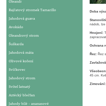
Oleandr
Rajčatový stromek Tamarillo
Doba výs
Jahodová guava
Stanovišt
nádob, lze 
Avokádo
Hnojení:
T
Oleandrový strom
zapracovat
Šuškarda
Ochrana r
Jahodová máta
Řez:
Řez s
Olivové koření
Zavlažová
Svíčkovec
Všeobecn
45 cm. Květ
Jahodový strom
Zimování
Svítel latnatý
Aztécký břečťan
Jahody bílé - ananasové