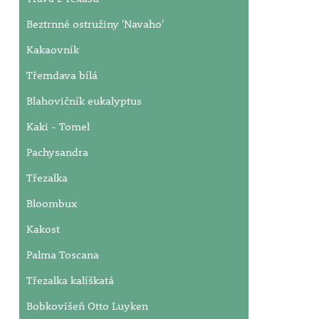
Beztrnné ostružiny 'Navaho'
Kakaovník
Třemdava bílá
Blahovičník eukalyptus
Kaki - Tomel
Pachysandra
Třezalka
Bloombux
Kakost
Palma Toscana
Třezalka kalíškatá
Bobkovišeň Otto Luyken