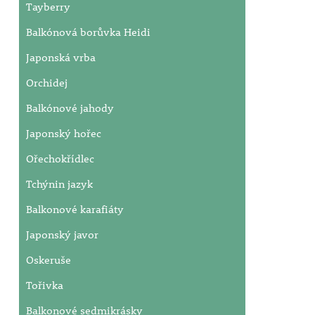
Tayberry
Balkónová borůvka Heidi
Japonská vrba
Orchidej
Balkónové jahody
Japonský hořec
Ořechokřídlec
Tchýnin jazyk
Balkonové karafiáty
Japonský javor
Oskeruše
Tořivka
Balkonové sedmikrásky