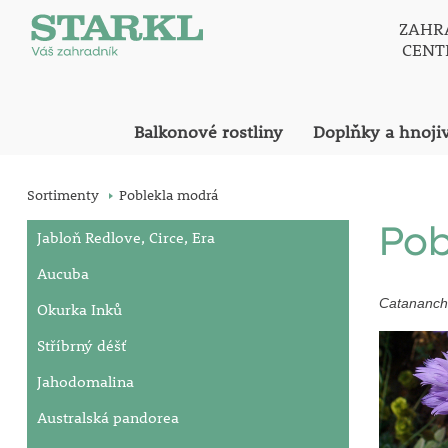
ZAHR
CEN
Balkonové rostliny
Doplňky a hnoji
Sortimenty
Poblekla modrá
Pob
Jabloň Redlove, Circe, Era
Aucuba
Catananch
Okurka Inků
Stříbrný déšť
Jahodomalina
Australská pandorea