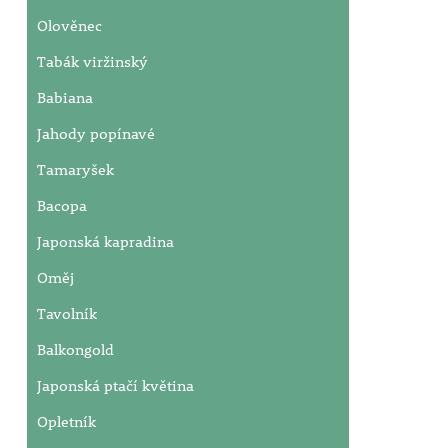
Olověnec
Tabák viržinský
Babiana
Jahody popínavé
Tamaryšek
Bacopa
Japonská kapradina
Oměj
Tavolník
Balkongold
Japonská ptačí květina
Opletník