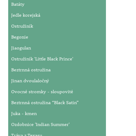
Batáty
Jedle korejská
Ostružiník
Begonie
Jiaogulan
Ostružiník 'Little Black Prince'
Beztrnná ostružina
Jinan dvoulaločný
Ovocné stromky - sloupovité
Beztrnná ostružina “Black Satin”
Juka - kmen
Ozdobnice 'Indian Summer'
Tráva z Texasu