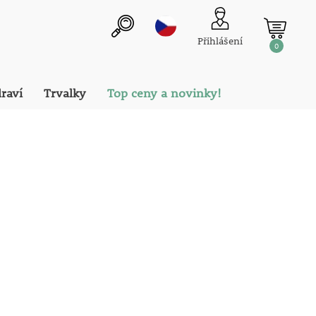
Přihlášení
0
draví
Trvalky
Top ceny a novinky!