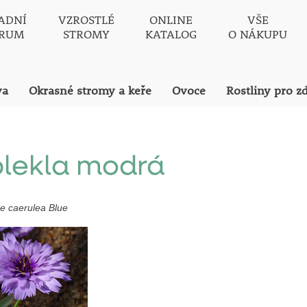
ADNÍ
VZROSTLÉ
ONLINE
VŠE
TRUM
STROMY
KATALOG
O NÁKUPU
va
Okrasné stromy a keře
Ovoce
Rostliny pro z
lekla modrá
e caerulea Blue