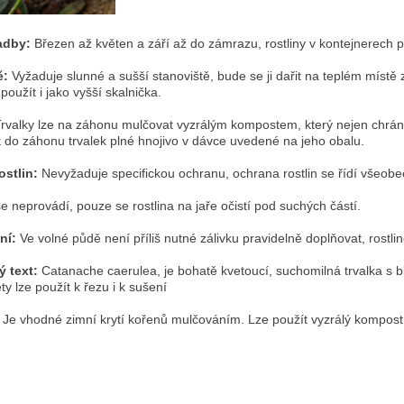
adby:
Březen až květen a září až do zámrazu, rostliny v kontejnerech p
ě:
Vyžaduje slunné a sušší stanoviště, bude se ji dařit na teplém míst
použít i jako vyšší skalnička.
rvalky lze na záhonu mulčovat vyzrálým kompostem, který nejen chrání k
 do záhonu trvalek plné hnojivo v dávce uvedené na jeho obalu.
ostlin:
Nevyžaduje specifickou ochranu, ochrana rostlin se řídí všeo
e neprovádí, pouze se rostlina na jaře očistí pod suchých částí.
ní:
Ve volné půdě není příliš nutné zálivku pravidelně doplňovat, rostli
ý text:
Catanache caerulea, je bohatě kvetoucí, suchomilná trvalka s 
y lze použít k řezu i k sušení
:
Je vhodné zimní krytí kořenů mulčováním. Lze použít vyzrálý kompost