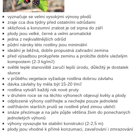
vyznačuje se velmi vysokými výnosy plodů
zraje cca dva týdny před ostatními odrůdami
sklizňová a konzumní zralost je od srpna do září
plody jsou velké, černé a velmi aromatické
jedna z nejkvalitnějších odrůd
půdní nároky této rostliny jsou minimální
ideální je běžná, dobře propustná zahradní zemina
před výsadbou prokypřete zeminu a proložte dobře uleželým
kompostem (2-3 kg/m
)
2
světlé teplé stanoviště zaručí lepší úrodu, důležitý je dostatek
slunce
v průběhu vegetace vyžaduje rostlina dobrou závlahu
dávka závlahy by měla být 15-20 l/m
2
rostlina vytváří každý rok nové pruty
v druhém roce se na těchto výhonech objevují květy a plody
odplozené výhony ostříhejte a nechejte pouze jednoleté
ostříháním starších prutů se rostlině před zimou ulehčí
snáze přezimuje a na jaře půjde většina živin do ponechaných
jednoletých výhonů
výhony vyvazujte ke stabilní konstrukci (2-2,5 m)
plody jsou vhodné k přímé konzumaci, zavařování i zmrazování