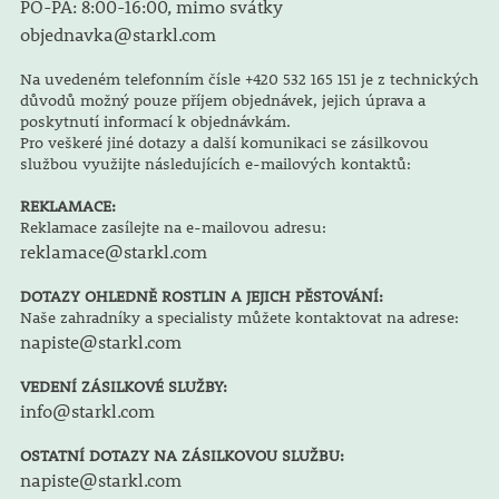
PO-PÁ: 8:00-16:00, mimo svátky
objednavka@starkl.com
Na uvedeném telefonním čísle +420 532 165 151 je z technických
důvodů možný pouze příjem objednávek, jejich úprava a
poskytnutí informací k objednávkám.
Pro veškeré jiné dotazy a další komunikaci se zásilkovou
službou využijte následujících e-mailových kontaktů:
REKLAMACE:
Reklamace zasílejte na e-mailovou adresu:
reklamace@starkl.com
DOTAZY OHLEDNĚ ROSTLIN A JEJICH PĚSTOVÁNÍ:
Naše zahradníky a specialisty můžete kontaktovat na adrese:
napiste@starkl.com
VEDENÍ ZÁSILKOVÉ SLUŽBY:
info@starkl.com
OSTATNÍ DOTAZY NA ZÁSILKOVOU SLUŽBU:
napiste@starkl.com