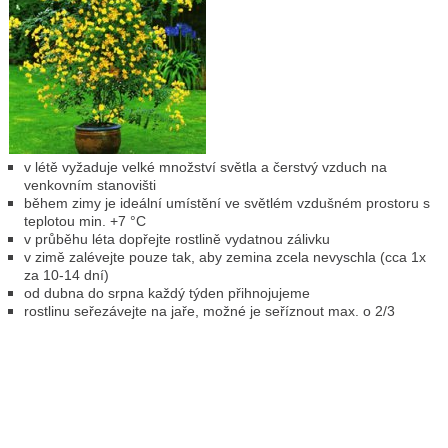
v létě vyžaduje velké množství světla a čerstvý vzduch na
venkovním stanovišti
během zimy je ideální umístění ve světlém vzdušném prostoru s
teplotou min. +7 °C
v průběhu léta dopřejte rostlině vydatnou zálivku
v zimě zalévejte pouze tak, aby zemina zcela nevyschla (cca 1x
za 10-14 dní)
od dubna do srpna každý týden přihnojujeme
rostlinu seřezávejte na jaře, možné je seříznout max. o 2/3