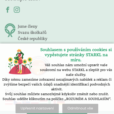
Jsme členy
Svazu školkařů
České republiky
Souhlasem s používáním cookies si
vypěstujete stránky STARKL na
míru.
Váš souhlas nám umožní upravit vaše
soukromí na webu STARKL a zlepšit pro vás
naše služby.
Díky němu zamezíme zobrazení nezajímavých nabídek a reklam či
zvýšíme bezpečí vašich údajů snadnější identifikací podvodných
aktivit.
Pobočky
Svůj souhlas můžete samozřejmě kdykoliv změnit nebo zrušit.
Souhlas udělíte kliknutím na políčko „ROZUMÍM A SOUHLASÍM“.
Upřesnit nastavení
Odmítnout vše