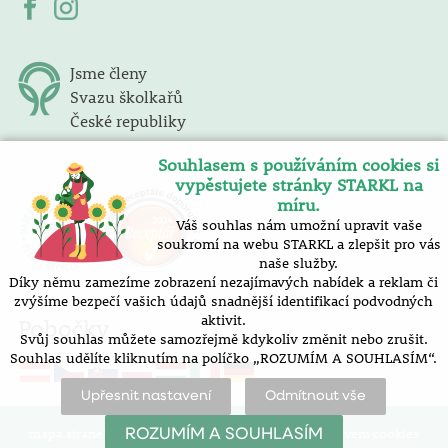
Jsme členy
Svazu školkařů
České republiky
Souhlasem s používáním cookies si
vypěstujete stránky STARKL na
míru.
Váš souhlas nám umožní upravit vaše
soukromí na webu STARKL a zlepšit pro vás
naše služby.
Díky němu zamezíme zobrazení nezajímavých nabídek a reklam či
zvýšíme bezpečí vašich údajů snadnější identifikací podvodných
aktivit.
Pobočky
Svůj souhlas můžete samozřejmě kdykoliv změnit nebo zrušit.
Souhlas udělíte kliknutím na políčko „ROZUMÍM A SOUHLASÍM“.
Upřesnit nastavení
Odmítnout vše
mapa stránek |
prohlášení o přístupnosti |
nastavení cookies
ROZUMÍM A SOUHLASÍM