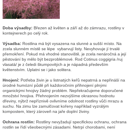
Doba výsadby:
Březen až květen a září až do zámrazu, rostliny v
kontejnerech po celý rok.
Výsadba:
Rostlina má být vysazena na slunné a sušší místo. Na
zcela slunném místě se lépe vybarvují listy. Nevyhovuje jí trvalé
přemokření. Pokud má vhodné stanoviště, je zcela nenáročná a její
pěstování by mělo být bezproblémové. Rod Cotinus coggigria /ruj
vlasatá/ je z čeledi škumpovitých a je nápadná především
květenstvím. Uplatni se i jako solitera.
Hnojení:
Potřeba živin je u listnatých keřů nepatrná a nepřináší na
úrodné humózní půdě při každoročním přihnojení plnými
organickými hnojivy žádný problém. Nepřekračujeme doporučené
množství hnojiva. Přehnojením nezvýšíme okrasnou hodnotu
dřeviny, nýbrž nepříznivě ovlivníme odolnost rostliny vůči mrazu a
suchu. Na zimu lze zamulčovat kořeny například vyzrálým
kompostem, který zároveň na jaře doplní živiny.
Ochrana rostlin:
Rostliny nevyžadují specifickou ochranu, ochrana
rostlin se řídí všeobecnými zásadami. Netrpí chorobami, není