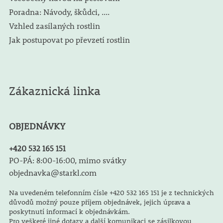
Poradna: Návody, škůdci, ....
Vzhled zasílaných rostlin
Jak postupovat po převzetí rostlin
Zákaznická linka
OBJEDNÁVKY
+420 532 165 151
PO-PÁ: 8:00-16:00, mimo svátky
objednavka@starkl.com
Na uvedeném telefonním čísle +420 532 165 151 je z technických
důvodů možný pouze příjem objednávek, jejich úprava a
poskytnutí informací k objednávkám.
Pro veškeré jiné dotazy a další komunikaci se zásilkovou