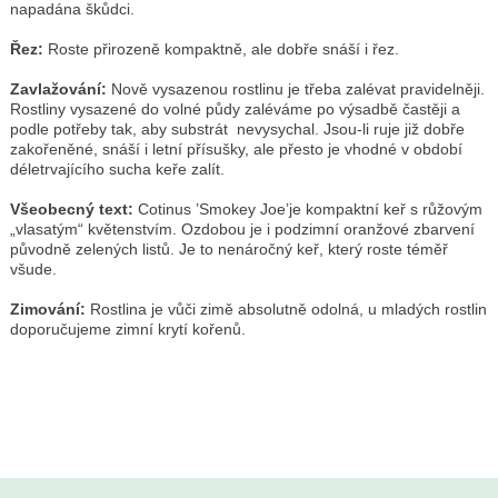
napadána škůdci.
Řez:
Roste přirozeně kompaktně, ale dobře snáší i řez.
Zavlažování:
Nově vysazenou rostlinu je třeba zalévat pravidelněji.
Rostliny vysazené do volné půdy zaléváme po výsadbě častěji a
podle potřeby tak, aby substrát nevysychal. Jsou-li ruje již dobře
zakořeněné, snáší i letní přísušky, ale přesto je vhodné v období
déletrvajícího sucha keře zalít.
Všeobecný text:
Cotinus ’Smokey Joe’je kompaktní keř s růžovým
„vlasatým“ květenstvím. Ozdobou je i podzimní oranžové zbarvení
původně zelených listů. Je to nenáročný keř, který roste téměř
všude.
Zimování:
Rostlina je vůči zimě absolutně odolná, u mladých rostlin
doporučujeme zimní krytí kořenů.