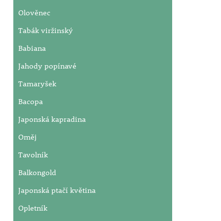
Olověnec
Tabák viržinský
Babiana
Jahody popínavé
Tamaryšek
Bacopa
Japonská kapradina
Oměj
Tavolník
Balkongold
Japonská ptačí květina
Opletník