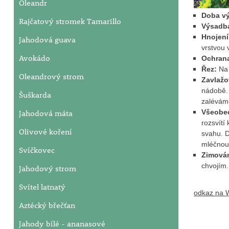
Oleandr
Doba v
Rajčatový stromek Tamarillo
Výsadb
Hnojen
Jahodová guava
vrstvou 
Avokádo
Ochrana
Řez:
Na 
Oleandrový strom
Zavlažo
nádobě. 
Šuškarda
zaléváme
Jahodová máta
Všeobe
rozsvítí
Olivové koření
svahu. D
mléčnou 
Svíčkovec
Zimová
chvojím.
Jahodový strom
Svítel latnatý
odkaz na W
Aztécký břečťan
Jahody bílé - ananasové