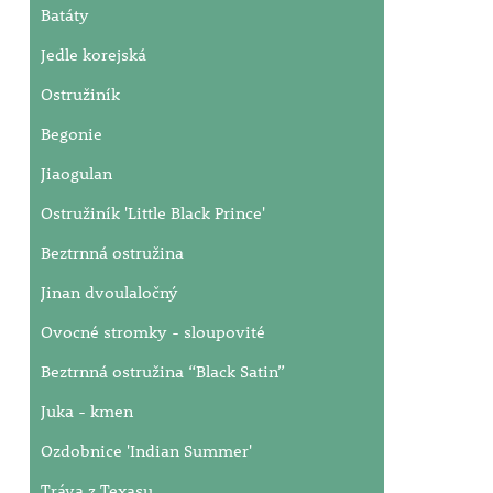
Batáty
Jedle korejská
Ostružiník
Begonie
Jiaogulan
Ostružiník 'Little Black Prince'
Beztrnná ostružina
Jinan dvoulaločný
Ovocné stromky - sloupovité
Beztrnná ostružina “Black Satin”
Juka - kmen
Ozdobnice 'Indian Summer'
Tráva z Texasu