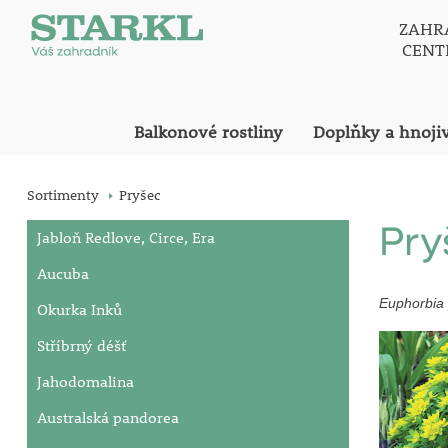
ZAHR
CEN
Balkonové rostliny
Doplňky a hnoji
Sortimenty
Pryšec
Pry
Jabloň Redlove, Circe, Era
Aucuba
Euphorbia
Okurka Inků
Stříbrný déšť
Jahodomalina
Australská pandorea