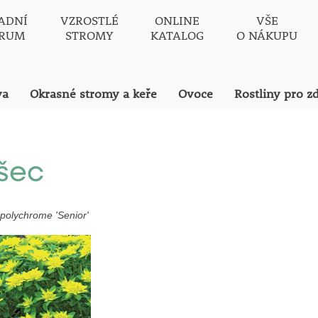
ADNÍ
VZROSTLÉ
ONLINE
VŠE
TRUM
STROMY
KATALOG
O NÁKUPU
va
Okrasné stromy a keře
Ovoce
Rostliny pro z
šec
 polychrome
'Senior'