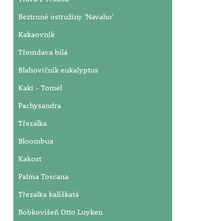
Beztrnné ostružiny 'Navaho'
Kakaovník
Třemdava bílá
Blahovičník eukalyptus
Kaki - Tomel
Pachysandra
Třezalka
Bloombux
Kakost
Palma Toscana
Třezalka kalíškatá
Bobkovišeň Otto Luyken