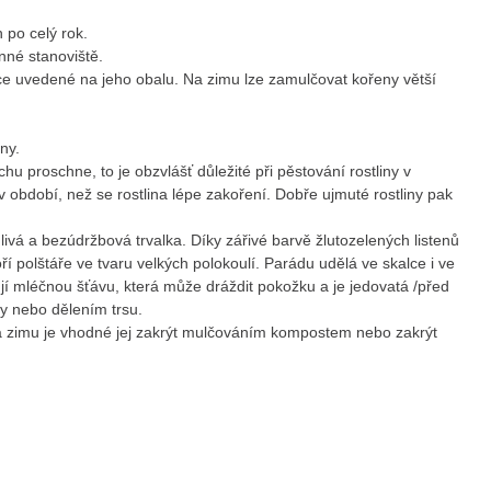
 po celý rok.
unné stanoviště.
ce uvedené na jeho obalu. Na zimu lze zamulčovat kořeny větší
ny.
u proschne, to je obzvlášť důležité při pěstování rostliny v
 období, než se rostlina lépe zakoření. Dobře ujmuté rostliny pak
ehlivá a bezúdržbová trvalka. Díky zářivé barvě žlutozelených listenů
í polštáře ve tvaru velkých polokoulí. Parádu udělá ve skalce i ve
í mléčnou šťávu, která může dráždit pokožku a je jedovatá /před
y nebo dělením trsu.
Na zimu je vhodné jej zakrýt mulčováním kompostem nebo zakrýt