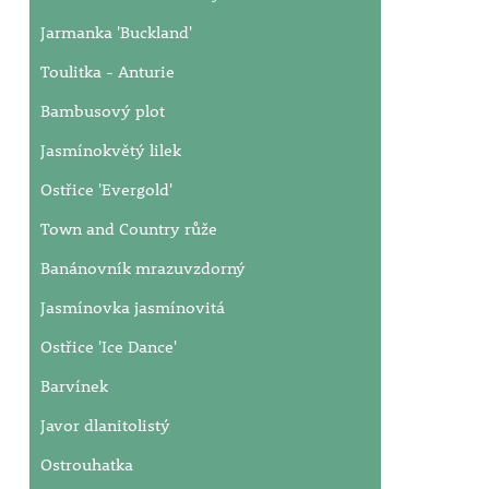
Jarmanka 'Buckland'
Toulitka - Anturie
Bambusový plot
Jasmínokvětý lilek
Ostřice 'Evergold'
Town and Country růže
Banánovník mrazuvzdorný
Jasmínovka jasmínovitá
Ostřice 'Ice Dance'
Barvínek
Javor dlanitolistý
Ostrouhatka