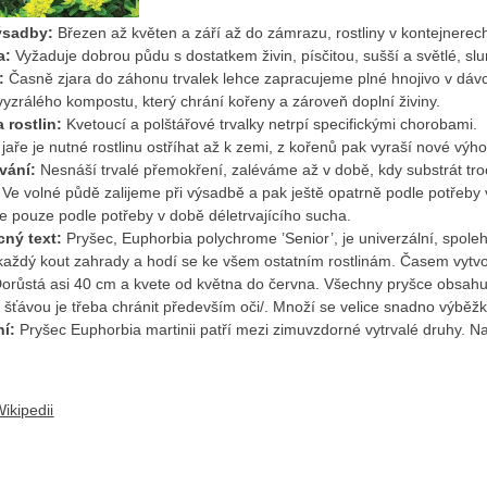
ýsadby:
Březen až květen a září až do zámrazu, rostliny v kontejnerech
a:
Vyžaduje dobrou půdu s dostatkem živin, písčitou, sušší a světlé, sl
í:
Časně zjara do záhonu trvalek lehce zapracujeme plné hnojivo v dáv
vyzrálého kompostu, který chrání kořeny a zároveň doplní živiny.
 rostlin:
Kvetoucí a polštářové trvalky netrpí specifickými chorobami.
jaře je nutné rostlinu ostříhat až k zemi, z kořenů pak vyraší nové výho
vání:
Nesnáší trvalé přemokření, zaléváme až v době, kdy substrát troch
Ve volné půdě zalijeme při výsadbě a pak ještě opatrně podle potřeby v
 pouze podle potřeby v době déletrvajícího sucha.
cný text:
Pryšec, Euphorbia polychrome
’Senior’, je univerzální, spol
 každý kout zahrady a hodí se ke všem ostatním rostlinám. Časem vytvoř
orůstá asi 40 cm a kvete od května do června. V
šechny pryšce obsahuj
šťávou je třeba chránit především oči/. M
noží se velice snadno výběžk
ní:
Pryšec Euphorbia martinii patří mezi zimuvzdorné vytrvalé druhy. 
ikipedii