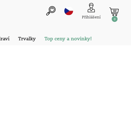
Přihlášení
0
draví
Trvalky
Top ceny a novinky!