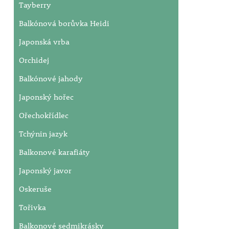
Tayberry
Balkónová borůvka Heidi
Japonská vrba
Orchidej
Balkónové jahody
Japonský hořec
Ořechokřídlec
Tchýnin jazyk
Balkonové karafiáty
Japonský javor
Oskeruše
Tořivka
Balkonové sedmikrásky