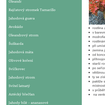
Oleandr
Rajčatový stromek Tamarillo
Jahodová guava
Avokádo
rostlina
v barevn
Oleandrový strom
modrofi
rostliná
Šuškarda
při umís
zemina 
Jahodová máta
od konc
přihnojo
Olivové koření
starší r
po seříz
Svíčkovec
většinou
Jahodový strom
ty se zí
pakliže 
Svítel latnatý
místnost
v průbě
Aztécký břečťan
na venk
Jahody bílé - ananasové