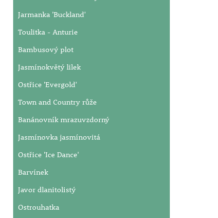
Jarmanka 'Buckland'
Toulitka - Anturie
Bambusový plot
Jasmínokvětý lilek
Ostřice 'Evergold'
Town and Country růže
Banánovník mrazuvzdorný
Jasmínovka jasmínovitá
Ostřice 'Ice Dance'
Barvínek
Javor dlanitolistý
Ostrouhatka