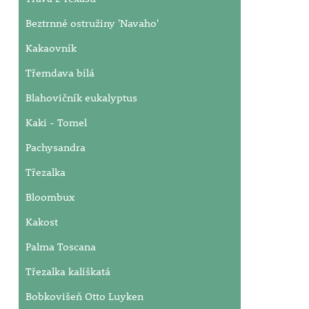
Beztrnné ostružiny 'Navaho'
Kakaovník
Třemdava bílá
Blahovičník eukalyptus
Kaki - Tomel
Pachysandra
Třezalka
Bloombux
Kakost
Palma Toscana
Třezalka kalíškatá
Bobkovišeň Otto Luyken