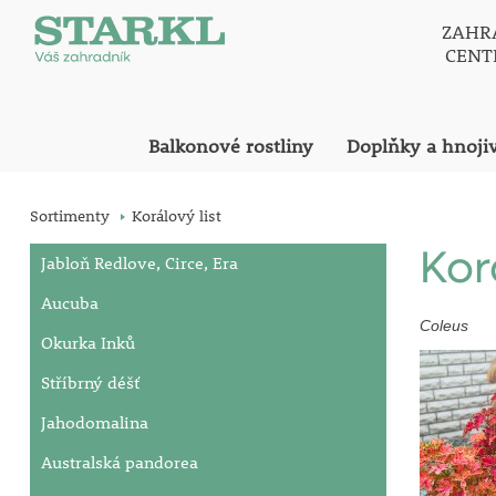
ZAHR
CEN
Balkonové rostliny
Doplňky a hnoji
Sortimenty
Korálový list
Kor
Jabloň Redlove, Circe, Era
Aucuba
Coleus
Okurka Inků
Stříbrný déšť
Jahodomalina
Australská pandorea