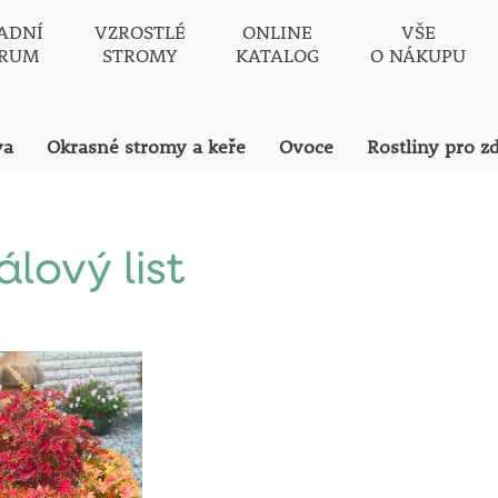
ADNÍ
VZROSTLÉ
ONLINE
VŠE
TRUM
STROMY
KATALOG
O NÁKUPU
va
Okrasné stromy a keře
Ovoce
Rostliny pro z
álový list