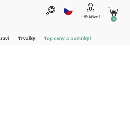
Přihlášení
0
draví
Trvalky
Top ceny a novinky!