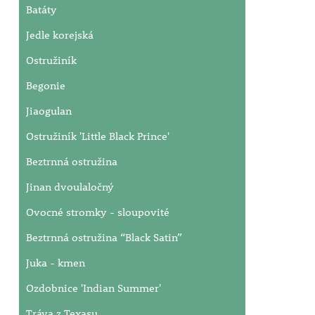
Batáty
Jedle korejská
Ostružiník
Begonie
Jiaogulan
Ostružiník 'Little Black Prince'
Beztrnná ostružina
Jinan dvoulaločný
Ovocné stromky - sloupovité
Beztrnná ostružina “Black Satin”
Juka - kmen
Ozdobnice 'Indian Summer'
Tráva z Texasu