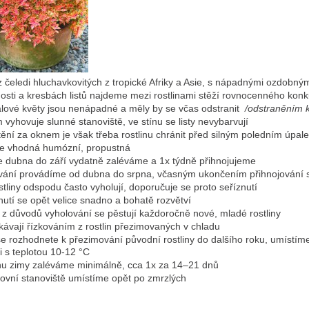
 z čeledi hluchavkovitých z tropické Afriky a Asie, s nápadnými ozdobnými
osti a kresbách listů najdeme mezi rostlinami stěží rovnocenného kon
alové květy jsou nenápadné a měly by se včas odstranit
/odstraněním k
m vyhovuje slunné stanoviště, ve stínu se listy nevybarvují
tění za oknem je však třeba rostlinu chránit před silným poledním úpal
je vhodná humózní, propustná
e dubna do září vydatně zaléváme a 1x týdně přihnojujeme
vání provádíme od dubna do srpna, včasným ukončením přihnojování se
ostliny odspodu často vyholují, doporučuje se proto seříznutí
nutí se opět velice snadno a bohatě rozvětví
 z důvodů vyholování se pěstují každoročně nové, mladé rostliny
skávají řízkováním z rostlin přezimovaných v chladu
se rozhodnete k přezimování původní rostliny do dalšího roku, umístí
i s teplotou 10-12 °C
hu zimy zaléváme minimálně, cca 1x za 14–21 dnů
ovní stanoviště umístíme opět po zmrzlých