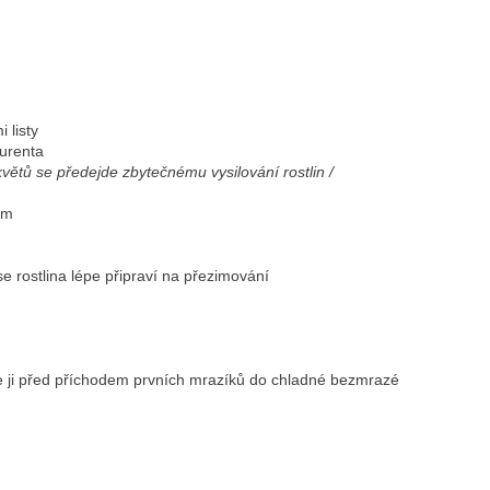
 listy
kurenta
větů se předejde zbytečnému vysilování rostlin /
em
 rostlina lépe připraví na přezimování
me ji před příchodem prvních mrazíků do chladné bezmrazé