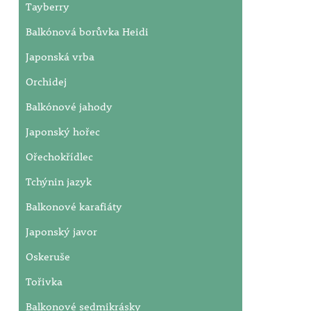
Tayberry
Balkónová borůvka Heidi
Japonská vrba
Orchidej
Balkónové jahody
Japonský hořec
Ořechokřídlec
Tchýnin jazyk
Balkonové karafiáty
Japonský javor
Oskeruše
Tořivka
Balkonové sedmikrásky