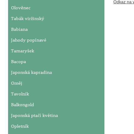
Odkaz na w
Olověnec
Tabák viržinský
Babiana
Jahody popínavé
Tamaryšek
Bacopa
Japonská kapradina
Oměj
Tavolník
Balkongold
Japonská ptačí květina
Opletník