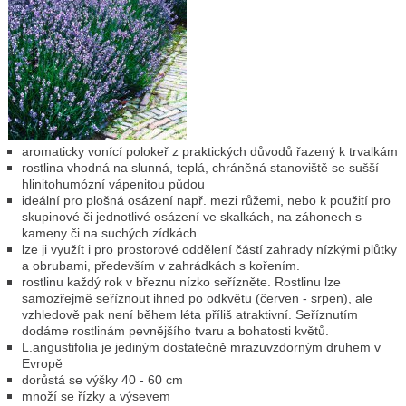
aromaticky vonící polokeř z praktických důvodů řazený k trvalkám
rostlina vhodná na slunná, teplá, chráněná stanoviště se sušší
hlinitohumózní vápenitou půdou
ideální pro plošná osázení např. mezi růžemi, nebo k použití pro
skupinové či jednotlivé osázení ve skalkách, na záhonech s
kameny či na suchých zídkách
lze ji využít i pro prostorové oddělení částí zahrady nízkými plůtky
a obrubami, především v zahrádkách s kořením.
rostlinu každý rok v březnu nízko seřízněte. Rostlinu lze
samozřejmě seříznout ihned po odkvětu (červen - srpen), ale
vzhledově pak není během léta příliš atraktivní. Seříznutím
dodáme rostlinám pevnějšího tvaru a bohatosti květů.
L.angustifolia je jediným dostatečně mrazuvzdorným druhem v
Evropě
dorůstá se výšky 40 - 60 cm
množí se řízky a výsevem