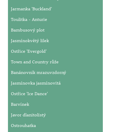
Jarmanka 'Buckland'
Toulitka - Anturie
Bambusový plot
Jasmínokvětý lilek
Ostřice 'Evergold'
Town and Country růže
Banánovník mrazuvzdorný
Jasmínovka jasmínovitá
Ostřice 'Ice Dance'
Barvínek
Javor dlanitolistý
Ostrouhatka