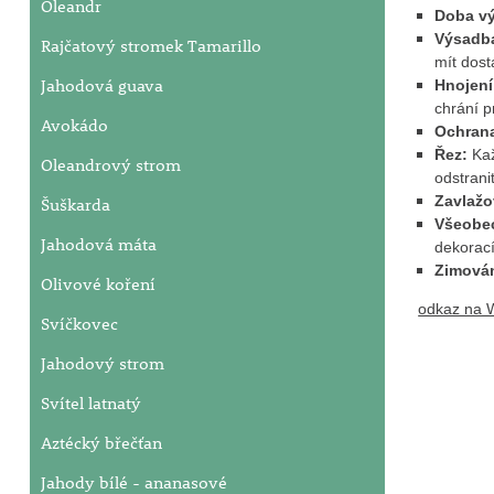
Oleandr
Doba v
Výsadb
Rajčatový stromek Tamarillo
mít dost
Jahodová guava
Hnojen
chrání p
Avokádo
Ochrana
Řez:
Kaž
Oleandrový strom
odstrani
Zavlažo
Šuškarda
Všeobe
Jahodová máta
dekorac
Zimová
Olivové koření
odkaz na W
Svíčkovec
Jahodový strom
Svítel latnatý
Aztécký břečťan
Jahody bílé - ananasové