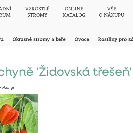
ADNÍ
VZROSTLÉ
ONLINE
VŠE
TRUM
STROMY
KATALOG
O NÁKUPU
va
Okrasné stromy a keře
Ovoce
Rostliny pro z
hyně 'Židovská třešeň'
lkekengi