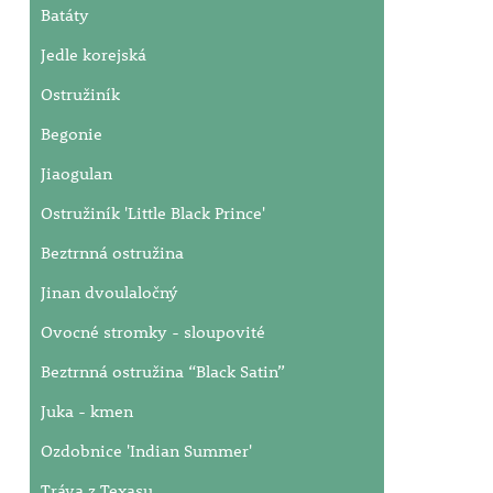
Batáty
Jedle korejská
Ostružiník
Begonie
Jiaogulan
Ostružiník 'Little Black Prince'
Beztrnná ostružina
Jinan dvoulaločný
Ovocné stromky - sloupovité
Beztrnná ostružina “Black Satin”
Juka - kmen
Ozdobnice 'Indian Summer'
Tráva z Texasu