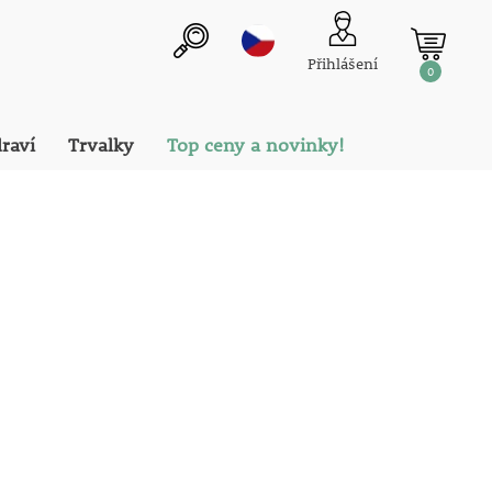
Přihlášení
0
draví
Trvalky
Top ceny a novinky!