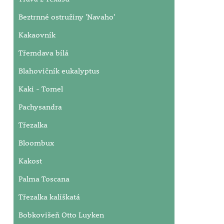
Beztrnné ostružiny 'Navaho'
Kakaovník
Třemdava bílá
Blahovičník eukalyptus
Kaki - Tomel
Pachysandra
Třezalka
Bloombux
Kakost
Palma Toscana
Třezalka kalíškatá
Bobkovišeň Otto Luyken