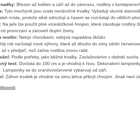
ýsadby:
Březen až květen a září až do zámrazu, rostliny v kontejnerech
a:
Tyto mochyně jsou zcela nenáročné trvalky. Vyžadují slunné stanovi
atek místa, protože silně odnožují a časem se rozrůstají do větších plo
í:
Na jaře lze použít plné vícesložkové hnojivo, které zásobuje rostliny
roti promrzání a zároveň doplní živiny.
 rostlin:
Netrpí chorobami, nebývá napadána škůdci
dý rok narůstají nové výhony, které až dlouho do zimy zdobí červenoor
t až v předjaří, než začne rostlina znovu rašit.
vání:
Podle potřeby, jako běžné trvalky. Zavlažováním v období sucha 
cný text:
Dorůstá do 100 cm a je vhodná k řezu. Dekorativní lampionk
í. Lampionky se do oranžovočervené vybarvují od září.
ní:
Záhon trvalek je vhodné na zimu lehce přikrýt chvojím. Jinak není 
ikipedii