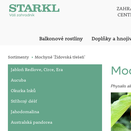
ZAHR
CEN
Balkonové rostliny
Doplňky a hnoji
Sortimenty
Mochyně 'Židovská třešeň'
Moc
Jabloň Redlove, Circe, Era
Aucuba
Physalis a
Okurka Inků
Stříbrný déšť
Jahodomalina
Australská pandorea