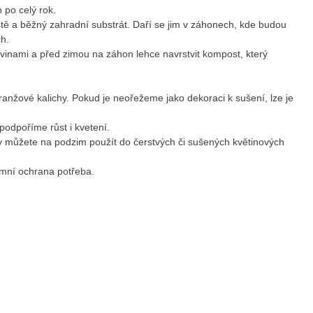
 po celý rok.
ště a běžný zahradní substrát. Daří se jim v záhonech, kde budou
ch.
 živinami a před zimou na záhon lehce navrstvit kompost, který
anžové kalichy. Pokud je neořežeme jako dekoraci k sušení, lze je
podpoříme růst i kvetení.
y můžete na podzim použít do čerstvých či sušených květinových
zimní ochrana potřeba.