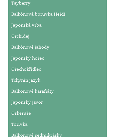
Tayberry
Balkónová borůvka Heidi
Japonská vrba
Orchidej
Balkónové jahody
Japonský hořec
Ořechokřídlec
Tchýnin jazyk
Balkonové karafiáty
Japonský javor
Oskeruše
Tořivka
Balkonové sedmikrásky