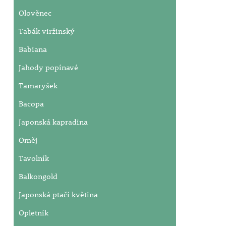
Olověnec
Tabák viržinský
Babiana
Jahody popínavé
Tamaryšek
Bacopa
Japonská kapradina
Oměj
Tavolník
Balkongold
Japonská ptačí květina
Opletník