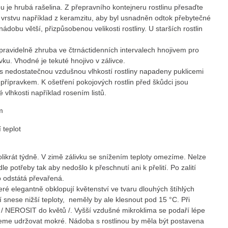
u je hrubá rašelina. Z přepravního kontejneru rostlinu přesaďte
 vrstvu například z keramzitu, aby byl usnadněn odtok přebytečné
ádobu větší, přizpůsobenou velikosti rostliny. U starších rostlin
pravidelně zhruba ve čtrnáctidenních intervalech hnojivem pro
ku. Vhodné je tekuté hnojivo v zálivce.
 s nedostatečnou vzdušnou vlhkostí rostliny napadeny puklicemi
řípravkem. K ošetření pokojových rostlin před škůdci jsou
vlhkosti například rosením listů.
m
 teplot
olikrát týdně. V zimě zálivku se snížením teploty omezíme. Nelze
le potřeby tak aby nedošlo k přeschnutí ani k přelití. Po zalití
o odstátá převařená.
teré elegantně obklopují květenství ve tvaru dlouhých štíhlých
í snese nižší teploty, neměly by ale klesnout pod 15 °C. Při
 / NEROSIT do květů /. Vyšší vzdušné mikroklima se podaří lépe
deme udržovat mokré. Nádoba s rostlinou by měla být postavena