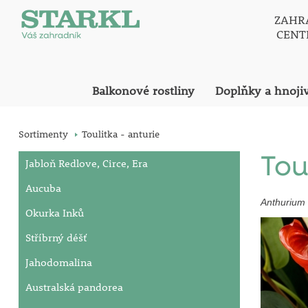
ZAHR
CEN
Balkonové rostliny
Doplňky a hnoji
Sortimenty
Toulitka - anturie
Tou
Jabloň Redlove, Circe, Era
Aucuba
Anthurium
Okurka Inků
Stříbrný déšť
Jahodomalina
Australská pandorea