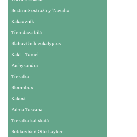
Beztrnné ostružiny 'Navaho'
Kakaovník
Třemdava bílá
Blahovičník eukalyptus
Kaki - Tomel
Pachysandra
Třezalka
Bloombux
Kakost
Palma Toscana
Třezalka kalíškatá
Bobkovišeň Otto Luyken