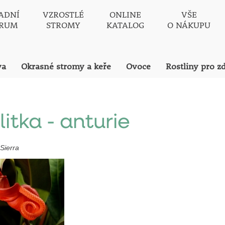
ADNÍ
VZROSTLÉ
ONLINE
VŠE
TRUM
STROMY
KATALOG
O NÁKUPU
va
Okrasné stromy a keře
Ovoce
Rostliny pro z
litka - anturie
 Sierra