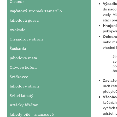
Oleandr
Výsadb
do nádob
Rajčatový stromek Tamarillo
vody. Ml
Jahodová guava
stačí př
Hnojen
Avokádo
pokojové
Ochrana
Oleandrový strom
nebo mši
vhodné b
Šuškarda
-žloutnut
Jahodová máta
-svěšené 
pokud je r
Olivové koření
-hnědnutí
Svíčkovec
Zavlažo
Jahodový strom
určit če
přebyteč
Svítel latnatý
Všeobe
květních
Aztécký břečťan
vyšších 
udržet, 
Jahody bílé - ananasové