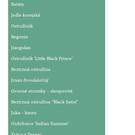
Batáty
Jedle korejská
Ostružiník
Begonie
Jiaogulan
Ostružiník 'Little Black Prince'
Beztrnná ostružina
Jinan dvoulaločný
Ovocné stromky - sloupovité
Beztrnná ostružina “Black Satin”
Juka - kmen
Ozdobnice 'Indian Summer'
Tráva z Texasu