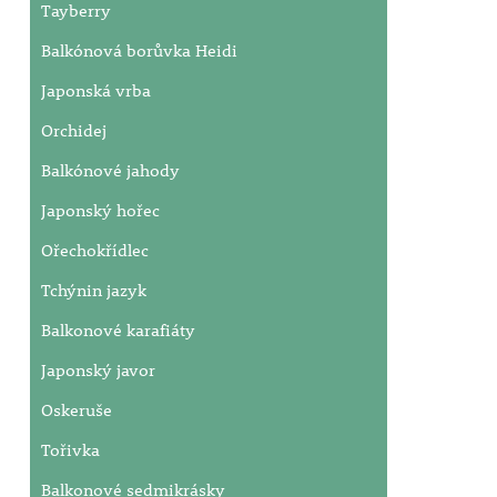
Tayberry
Balkónová borůvka Heidi
Japonská vrba
Orchidej
Balkónové jahody
Japonský hořec
Ořechokřídlec
Tchýnin jazyk
Balkonové karafiáty
Japonský javor
Oskeruše
Tořivka
Balkonové sedmikrásky