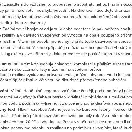
a:
Zasaďte ji do vzdušného, propustného substrátu, jehož hlavní složko
y jen o málo větší, než byla původní. Na dno květináče dejte drenážní
adé rostliny lze přesazovat každý rok na jaře a postupně můžete zvolit n
esadit jednou za dva roky.
í:
Začínáme přihnojovat od jara. V době vegetace je pak potřeba hnojit 
 rostliny a v dávkách uvedených od výrobce na obale použitého příprav
 rostlin:
V zimním období mohou být v příliš teplé uzavřené místnosti
cemi, vlnatkami. V tomto případě je můžeme lehce postříkat vhodným p
iologické olejové přípravky. Jako prevence ale postačí udržení vzdušné 
í listů v zimě způsobuje chladno v kombinaci s přelitým substráte
nebo zčernalé listy může mít na svědomí průvan,
ostlina vystavena průvanu trvale, může i uhynout, vadí i kolísání
 špiček listů je většinou od dloudobě přemokřeného substrátu.
vání:
V létě, době plné vegetace zaléváme častěji, podle potřeby i něk
tnost zálivek, vždy je třeba substrát v květináči prohlédnout a zalévat pod
nou vodu z podmisky vylijeme. K zálivce je vhodná dešťová voda, neb
cný text:
Hlavní ozdobou Anturie jsou velké barevné listeny - toulce, k
 palic. Při dobré péči dokáže Anturie kvést po celý rok. V zimním obdob
teplotách nad 20 °C je vhodné udržovat vzdušnou vlhkost rosením listů
pokud postavíme nádobu s rostlinou na podmisku s kamínky, které bu