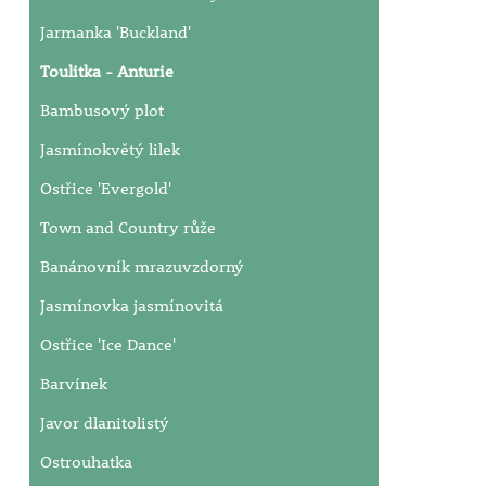
Jarmanka 'Buckland'
Toulitka - Anturie
Bambusový plot
Jasmínokvětý lilek
Ostřice 'Evergold'
Town and Country růže
Banánovník mrazuvzdorný
Jasmínovka jasmínovitá
Ostřice 'Ice Dance'
Barvínek
Javor dlanitolistý
Ostrouhatka