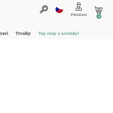
Přihlášení
0
draví
Trvalky
Top ceny a novinky!