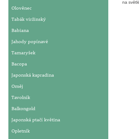
na světl
Olověnec
Tabák viržinský
Babiana
Jahody popínavé
Tamaryšek
Bacopa
Japonská kapradina
Oměj
Tavolník
Balkongold
Japonská ptačí květina
Opletník