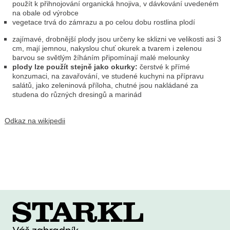
použít k přihnojování organická hnojiva, v dávkování uvedeném
na obale od výrobce
vegetace trvá do zámrazu a po celou dobu rostlina plodí
zajímavé, drobnější plody jsou určeny ke sklizni ve velikosti asi 3
cm, mají jemnou, nakyslou chuť okurek a tvarem i zelenou
barvou se světlým žíháním připomínají malé melounky
plody lze použít stejně jako okurky:
čerstvé k přímé
konzumaci, na zavařování, ve studené kuchyni na přípravu
salátů, jako zeleninová příloha, chutné jsou nakládané za
studena do různých dresingů a marinád
Odkaz na wikipedii