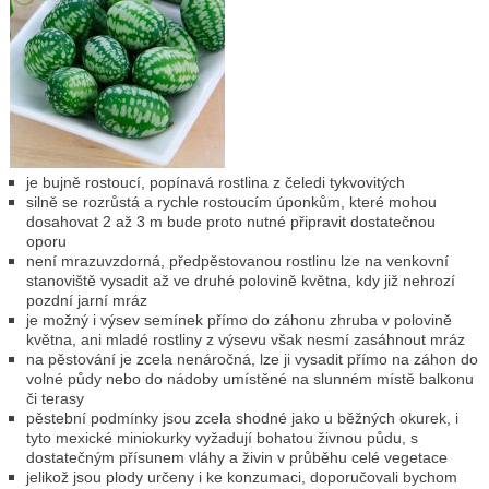
je bujně rostoucí, popínavá rostlina z čeledi tykvovitých
silně se rozrůstá a rychle rostoucím úponkům, které mohou
dosahovat 2 až 3 m bude proto nutné připravit dostatečnou
oporu
není mrazuvzdorná, předpěstovanou rostlinu lze na venkovní
stanoviště vysadit až ve druhé polovině května, kdy již nehrozí
pozdní jarní mráz
je možný i výsev semínek přímo do záhonu zhruba v polovině
května, ani mladé rostliny z výsevu však nesmí zasáhnout mráz
na pěstování je zcela nenáročná, lze ji vysadit přímo na záhon do
volné půdy nebo do nádoby umístěné na slunném místě balkonu
či terasy
pěstební podmínky jsou zcela shodné jako u běžných okurek, i
tyto mexické miniokurky vyžadují bohatou živnou půdu, s
dostatečným přísunem vláhy a živin v průběhu celé vegetace
jelikož jsou plody určeny i ke konzumaci, doporučovali bychom