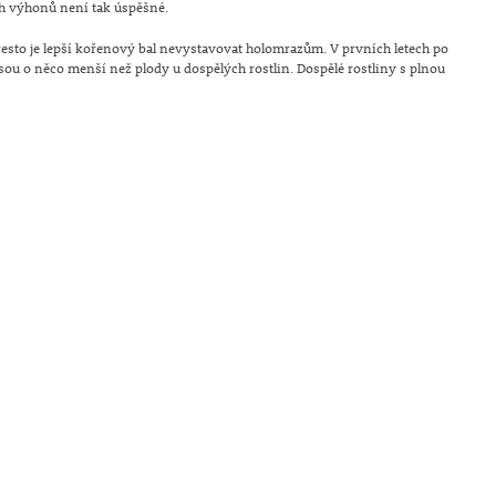
ch výhonů není tak úspěšné.
řesto je lepší kořenový bal nevystavovat holomrazům. V prvních letech po
jsou o něco menší než plody u dospělých rostlin. Dospělé rostliny s plnou