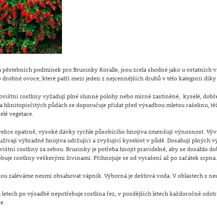
á pěstebních podmínek pro Brusinky Koralle, jsou zcela shodné jako u ostatních v
o drobné ovoce, které patří mezi jeden z nejcennějších druhů v této kategorii d
ovištní rostliny vyžadují plné slunné polohy nebo mírně zastíněné, kyselé, dob
 a hlinitopísčitých půdách se doporučuje přidat před výsadbou mletou rašelinu, t
elé vegetace.
velice opatrně, vysoké dávky rychle působícího hnojiva zmenšují výnosnost. Vývi
oužívají výhradně hnojiva udržující a zvyšující kyselost v půdě. Dosahují plných v
vištní rostliny za sebou. Brusinky je potřeba hnojit pravidelně, aby se dosáhlo d
obuje rostliny veškerými živinami. Přihnojuje se od vyrašení až po začátek srpna
rou zaléváme nesmí obsahovat vápník. Výborná je dešťová voda. V oblastech s ned
 letech po výsadbě nepotřebuje rostlina řez, v pozdějších letech každoročně ods
te.