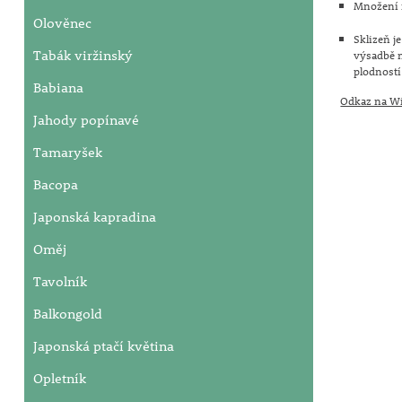
Množení r
Olověnec
Sklizeň j
Tabák viržinský
výsadbě m
plodností
Babiana
Odkaz na Wi
Jahody popínavé
Tamaryšek
Bacopa
Japonská kapradina
Oměj
Tavolník
Balkongold
Japonská ptačí květina
Opletník