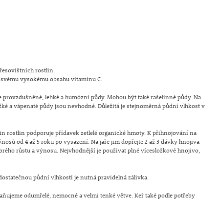
řesovištních rostlin.
íky svému vysokému obsahu vitamínu C.
ře provzdušněné, lehké a humózní půdy. Mohou být také rašelinné půdy. Na
ěžké a vápenaté půdy jsou nevhodné. Důležitá je stejnoměrná půdní vlhkost v
n rostlin podporuje přídavek zetlelé organické hmoty. K přihnojování na
ýnosů od 4 až 5 roku po vysazení. Na jaře jim dopřejte 2 až 3 dávky hnojiva
obrého růstu a výnosu. Nejvhodnější je používat plné vícesložkové hnojivo,
.
ostatečnou půdní vlhkostí je nutná pravidelná zálivka.
traňujeme odumřelé, nemocné a velmi tenké větve. Keř také podle potřeby