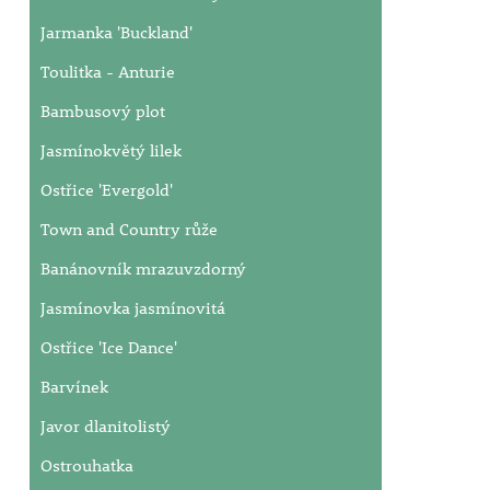
Jarmanka 'Buckland'
Toulitka - Anturie
Bambusový plot
Jasmínokvětý lilek
Ostřice 'Evergold'
Town and Country růže
Banánovník mrazuvzdorný
Jasmínovka jasmínovitá
Ostřice 'Ice Dance'
Barvínek
Javor dlanitolistý
Ostrouhatka