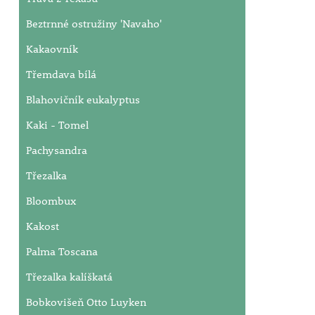
Beztrnné ostružiny 'Navaho'
Kakaovník
Třemdava bílá
Blahovičník eukalyptus
Kaki - Tomel
Pachysandra
Třezalka
Bloombux
Kakost
Palma Toscana
Třezalka kalíškatá
Bobkovišeň Otto Luyken