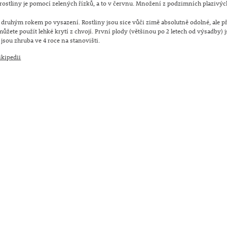
ostliny je pomocí zelených řízků, a to v červnu. Množení z podzimních plazivý
e druhým rokem po vysazení. Rostliny jsou sice vůči zimě absolutně odolné, ale p
ůžete použít lehké krytí z chvojí. První plody (většinou po 2 letech od výsadby) 
 jsou zhruba ve 4 roce na stanovišti.
kipedii