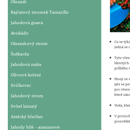
Oleandr
Rajčatový stromek Tamarillo
Jahodová guava
Avokádo
Co se týk
Oleandrový strom
Jedná se 
Šuškarda
Tyto vřes
hlinitých
Jahodová máta
průběhu c
Olivové koření
Hnojí se 
jaře se p
Svíčkovec
pro vřeso
které zás
Jahodový strom
Voda, kte
Svítel latnatý
Aztécký břečťan
V prvních
prosvětle
Jahody bílé - ananasové