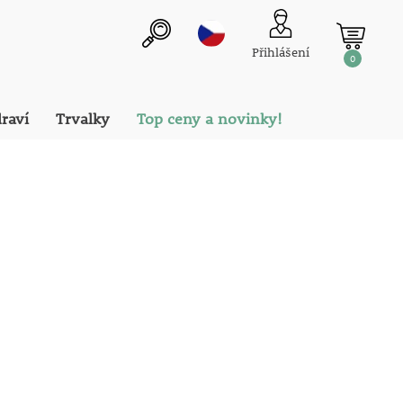
Přihlášení
0
draví
Trvalky
Top ceny a novinky!