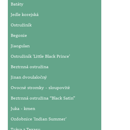
Batáty
Jedle korejská
Ostružiník
Begonie
Jiaogulan
Ostružiník 'Little Black Prince'
Beztrnná ostružina
Jinan dvoulaločný
Ovocné stromky - sloupovité
Beztrnná ostružina “Black Satin”
Juka - kmen
Ozdobnice 'Indian Summer'
Tráva z Texasu