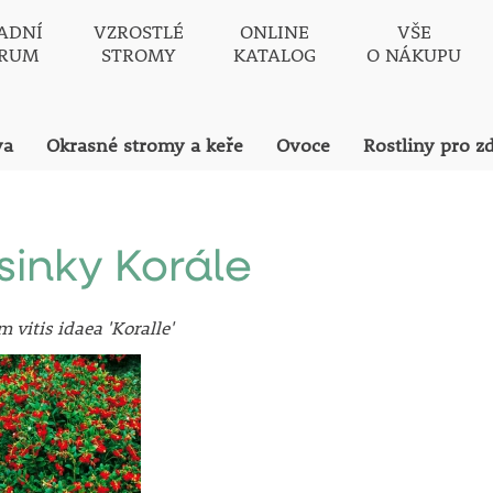
ADNÍ
VZROSTLÉ
ONLINE
VŠE
TRUM
STROMY
KATALOG
O NÁKUPU
va
Okrasné stromy a keře
Ovoce
Rostliny pro z
sinky Korále
 vitis idaea 'Koralle'