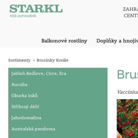
ZAHR
CEN
Balkonové rostliny
Doplňky a hnoji
Sortimenty
Brusinky Korále
Bru
Jabloň Redlove, Circe, Era
Aucuba
Vaccinium
Okurka Inků
Stříbrný déšť
Jahodomalina
Australská pandorea