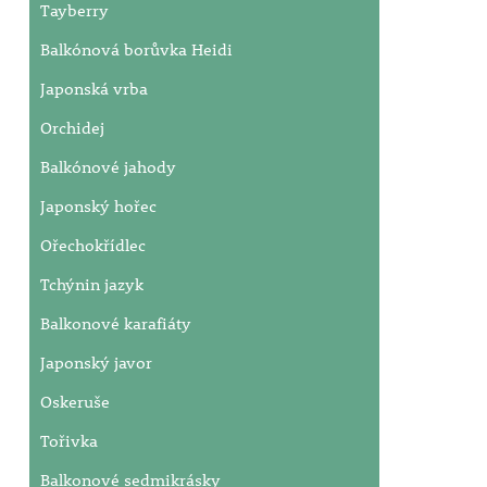
Tayberry
Balkónová borůvka Heidi
Japonská vrba
Orchidej
Balkónové jahody
Japonský hořec
Ořechokřídlec
Tchýnin jazyk
Balkonové karafiáty
Japonský javor
Oskeruše
Tořivka
Balkonové sedmikrásky