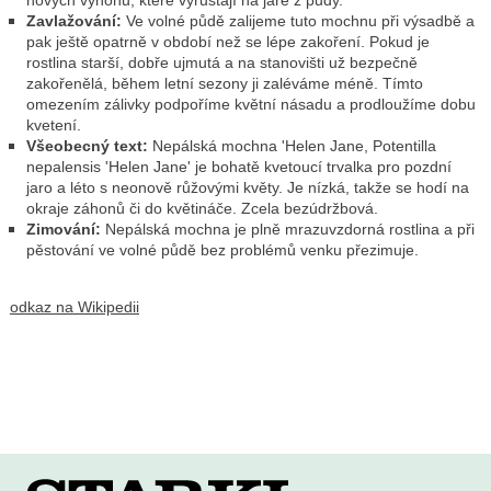
nových výhonů, které vyrůstají na jaře z půdy.
Zavlažování:
Ve volné půdě zalijeme tuto mochnu při výsadbě a
pak ještě opatrně v období než se lépe zakoření. Pokud je
rostlina starší, dobře ujmutá a na stanovišti už bezpečně
zakořenělá, během letní sezony ji zaléváme méně. Tímto
omezením zálivky podpoříme květní násadu a prodloužíme dobu
kvetení.
Všeobecný text:
Nepálská mochna 'Helen Jane, Potentilla
nepalensis 'Helen Jane' je bohatě kvetoucí trvalka pro pozdní
jaro a léto s neonově růžovými květy. Je nízká, takže se hodí na
okraje záhonů či do květináče. Zcela bezúdržbová.
Zimování:
Nepálská mochna je plně mrazuvzdorná rostlina a při
pěstování ve volné půdě bez problémů venku přezimuje.
odkaz na Wikipedii