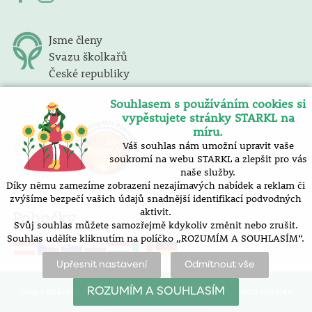
Jsme členy
Svazu školkařů
České republiky
Souhlasem s používáním cookies si
vypěstujete stránky STARKL na
míru.
Váš souhlas nám umožní upravit vaše
soukromí na webu STARKL a zlepšit pro vás
naše služby.
Díky němu zamezíme zobrazení nezajímavých nabídek a reklam či
zvýšíme bezpečí vašich údajů snadnější identifikací podvodných
aktivit.
Pobočky
Svůj souhlas můžete samozřejmě kdykoliv změnit nebo zrušit.
Souhlas udělíte kliknutím na políčko „ROZUMÍM A SOUHLASÍM“.
Upřesnit nastavení
Odmítnout vše
mapa stránek |
prohlášení o přístupnosti |
nastavení cookies
ROZUMÍM A SOUHLASÍM
Vytvořilo SOFICO-CZ, a.s.