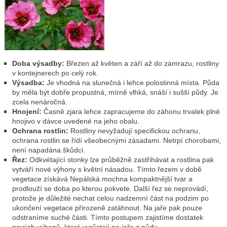
Doba výsadby:
Březen až květen a září až do zámrazu, rostliny
v kontejnerech po celý rok.
Výsadba:
Je vhodná na slunečná i lehce polostinná místa. Půda
by měla být dobře propustná, mírně vlhká, snáší i sušší půdy. Je
zcela nenáročná.
Hnojení:
Časně zjara lehce zapracujeme do záhonu trvalek plné
hnojivo v dávce uvedené na jeho obalu.
Ochrana rostlin:
Rostliny nevyžadují specifickou ochranu,
ochrana rostlin se řídí všeobecnými zásadami. Netrpí chorobami,
není napadána škůdci.
Řez:
Odkvétající stonky lze průběžně zastřihávat a rostlina pak
vytváří nové výhony s květní násadou. Tímto řezem v době
vegetace získává Nepálská mochna kompaktnější tvar a
prodlouží se doba po kterou pokvete. Další řez se neprovádí,
protože je důležité nechat celou nadzemní část na podzim po
ukončení vegetace přirozeně zatáhnout. Na jaře pak pouze
odstraníme suché části. Tímto postupem zajistíme dostatek