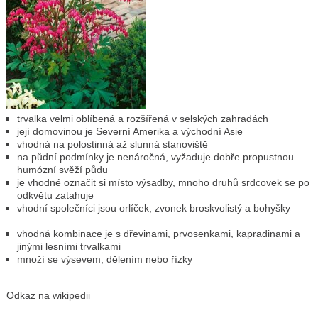
trvalka velmi oblíbená a rozšířená v selských zahradách
její domovinou je Severní Amerika a východní Asie
vhodná na polostinná až slunná stanoviště
na půdní podmínky je nenáročná, vyžaduje dobře propustnou
humózní svěží půdu
je vhodné označit si místo výsadby, mnoho druhů srdcovek se po
odkvětu zatahuje
vhodní společníci jsou orlíček, zvonek broskvolistý a bohyšky
vhodná kombinace je s dřevinami, prvosenkami, kapradinami a
jinými lesními trvalkami
množí se výsevem, dělením nebo řízky
Odkaz na wikipedii