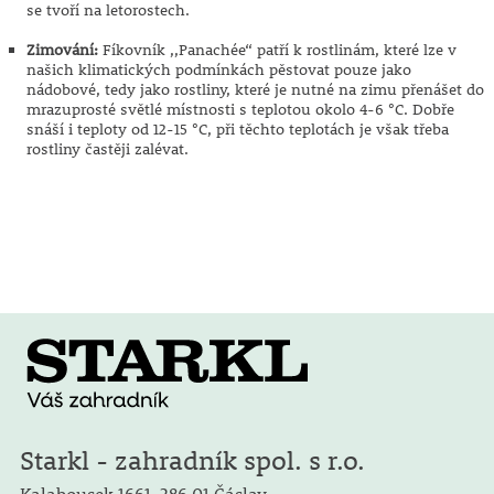
se tvoří na letorostech.
Zimování:
Fíkovník ,,Panachée“ patří k rostlinám, které lze v
našich klimatických podmínkách pěstovat pouze jako
nádobové, tedy jako rostliny, které je nutné na zimu přenášet do
mrazuprosté světlé místnosti s teplotou okolo 4-6 °C. Dobře
snáší i teploty od 12-15 °C, při těchto teplotách je však třeba
rostliny častěji zalévat.
Starkl - zahradník spol. s r.o.
Kalabousek 1661,
286 01 Čáslav