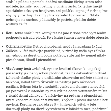
smísí s půdou a pomalu dodává rostlinám živiny. Krom toho
můžete, jakmile jsou rostliny v plném růstu, 1x týdně hnojit
speciálním tekutým hnojivem. Od počátku srpna již nehnojíme,
aby byly rostliny do zimy plně vyzrálé! Upozornění: Nikdy
nehnojte na suchou půdu,vždy je potřeba předtím dobře
rostliny zalít!
Řez:
Dobře snáší i řez. Mírný řez na jaře v době před vyrašením
podporuje násadu plodů. Po zásahu řezem znovu dobře obroste.
Ochrana rostlin:
Netrpí chorobami, nebývá napadána škůdci
Zálivka:
V létě zalévejte pravidelně, v zimě by měla být zálivka
asi jednou za deset dní podle potřeby, substrát by neměl nikdy
přeschnout, škodí i přemokření
Všeobecný text:
Zvláštní, vysoce kvalitní fíkovník, uspokojí
požadavky jak na vysokou plodnost, tak na dekorativní vzhled.
Lahodně sladké plody s unikátním zbarvením můžete sklízet na
balkonu, neboť tento fíkovník se pěstuje jako nádobová
rostlina. Během léta je vhodnější venkovní slunné stanoviště,
při pěstování v interiéru by měl být na dobře větratelném místě
s téměř denní zálivkou. Je náchylný na průvan a přemokření.
Kvete koncem dubna až v květnu, k vývinu plodu dochází i bez
opylení. Koruna se zakládá ze 3 - 4 hlavních větví, v létě
dozrávají plody na dřevě vytvořeném v loňském roce, podzimní