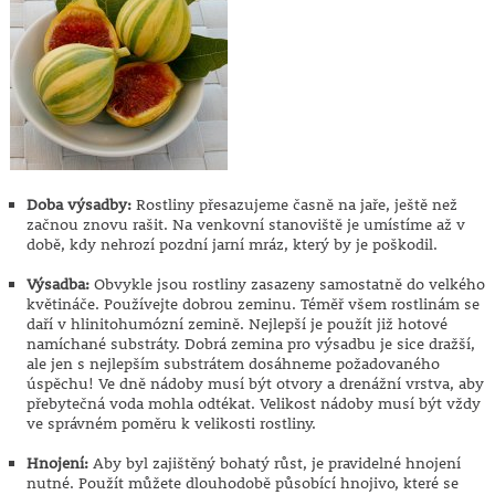
Doba výsadby:
Rostliny přesazujeme časně na jaře, ještě než
začnou znovu rašit. Na venkovní stanoviště je umístíme až v
době, kdy nehrozí pozdní jarní mráz, který by je poškodil.
Výsadba:
Obvykle jsou rostliny zasazeny samostatně do velkého
květináče. Používejte dobrou zeminu. Téměř všem rostlinám se
daří v hlinitohumózní zemině. Nejlepší je použít již hotové
namíchané substráty. Dobrá zemina pro výsadbu je sice dražší,
ale jen s nejlepším substrátem dosáhneme požadovaného
úspěchu! Ve dně nádoby musí být otvory a drenážní vrstva, aby
přebytečná voda mohla odtékat. Velikost nádoby musí být vždy
ve správném poměru k velikosti rostliny.
Hnojení:
Aby byl zajištěný bohatý růst, je pravidelné hnojení
nutné. Použít můžete dlouhodobě působící hnojivo, které se