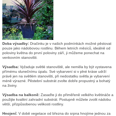
Doba výsadby:
Dračinku je v našich podmínkách možné pěstovat
pouze jako nádobovou rostlinu. Během letních měsíců, ideálně od
poloviny května do první poloviny září, ji můžeme ponechat na
venkovním stanovišti.
Výsadba:
Vyžaduje světlé stanoviště, ale neměla by být vystavena
přímému slunečnímu úpalu. Své vybarvení si v plné kráse udrží
právě jen na světlém stanovišti, při nedostatku světla je vybarvení
méně výrazné. Pěstební substrát zvolte dobře propustný a bohatý
na živiny.
Výsadba na balkoně:
Zasaďte ji do přiměřeně velkého květináče a
použijte kvalitní zahradní substrát. Postupně můžete zvolit nádobu
větší, přizpůsobenou velikosti rostliny.
Hnojení:
V době vegetace od března do srpna hnojíme jednou za