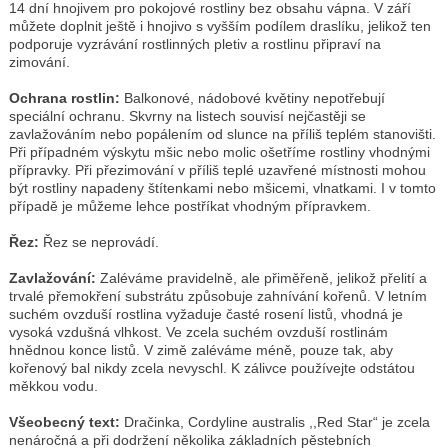
14 dní hnojivem pro pokojové rostliny bez obsahu vápna. V září
můžete doplnit ještě i hnojivo s vyšším podílem draslíku, jelikož ten
podporuje vyzrávání rostlinných pletiv a rostlinu připraví na
zimování.
Ochrana rostlin:
Balkonové, nádobové květiny nepotřebují
speciální ochranu. Skvrny na listech souvisí nejčastěji se
zavlažováním nebo popálením od slunce na příliš teplém stanovišti.
Při případném výskytu mšic nebo molic ošetříme rostliny vhodnými
přípravky. Při přezimování v příliš teplé uzavřené místnosti mohou
být rostliny napadeny štítenkami nebo mšicemi, vlnatkami. I v tomto
případě je můžeme lehce postříkat vhodným přípravkem.
Řez:
Řez se neprovádí.
Zavlažování:
Zaléváme pravidelně, ale přiměřeně, jelikož přelití a
trvalé přemokření substrátu způsobuje zahnívání kořenů. V letním
suchém ovzduší rostlina vyžaduje časté rosení listů, vhodná je
vysoká vzdušná vlhkost. Ve zcela suchém ovzduší rostlinám
hnědnou konce listů. V zimě zaléváme méně, pouze tak, aby
kořenový bal nikdy zcela nevyschl. K zálivce používejte odstátou
měkkou vodu.
Všeobecný text:
Dračinka, Cordyline australis ,,Red Star“ je zcela
nenáročná a při dodržení několika základních pěstebních