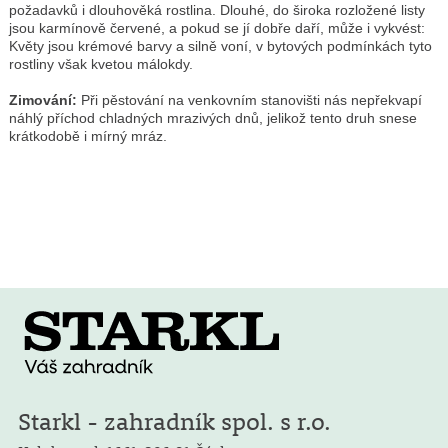
požadavků i dlouhověká rostlina. Dlouhé, do široka rozložené listy
jsou karmínově červené, a pokud se jí dobře daří, může i vykvést:
Květy jsou krémové barvy a silně voní, v bytových podmínkách tyto
rostliny však kvetou málokdy.
Zimování:
Při pěstování na venkovním stanovišti nás nepřekvapí
náhlý příchod chladných mrazivých dnů, jelikož tento druh snese
krátkodobě i mírný mráz.
Starkl - zahradník spol. s r.o.