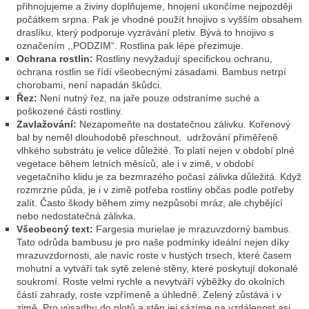
přihnojujeme a živiny doplňujeme, hnojení ukončíme nejpozději
počátkem srpna. Pak je vhodné použít hnojivo s vyšším obsahem
draslíku, který podporuje vyzrávání pletiv. Bývá to hnojivo s
označením ,,PODZIM“. Rostlina pak lépe přezimuje.
Ochrana rostlin:
Rostliny nevyžadují specifickou ochranu,
ochrana rostlin se řídí všeobecnými zásadami. Bambus netrpí
chorobami, není napadán škůdci.
Řez:
Není nutný řez, na jaře pouze odstraníme suché a
poškozené části rostliny.
Zavlažování:
Nezapomeňte na dostatečnou zálivku. Kořenový
bal by neměl dlouhodobě přeschnout, udržování přiměřeně
vlhkého substrátu je velice důležité. To platí nejen v období plné
vegetace během letních měsíců, ale i v zimě, v období
vegetačního klidu je za bezmrazého počasí zálivka důležitá. Když
rozmrzne půda, je i v zimě potřeba rostliny občas podle potřeby
zalít. Často škody během zimy nezpůsobí mráz, ale chybějící
nebo nedostatečná zálivka.
Všeobecný text:
Fargesia murielae je mrazuvzdorný bambus.
Tato odrůda bambusu je pro naše podmínky ideální nejen díky
mrazuvzdornosti, ale navíc roste v hustých trsech, které časem
mohutní a vytváří tak sytě zelené stěny, které poskytují dokonalé
soukromí. Roste velmi rychle a nevytváří výběžky do okolních
částí zahrady, roste vzpřímeně a úhledně. Zelený zůstává i v
zimě. Pro výsadbu do plotů a stěn jej sázíme na vzdálenost asi