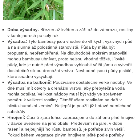
Doba výsadby:
Březen až květen a září až do zámrazu, rostliny
v kontejnerech po celý rok.
Výsadba:
Tyto bambusy jsou vhodné do vlhkých, výživných půd
a na slunná až polostinná stanoviště. Půda by měla být
propustná, nepřemokřená. Na dlouhodobě mokrém stanovišti
mohou bambusy uhnívat, proto nejsou vhodné těžké, jílovité
půdy, kde je nutné před výsadbou vyhloubit větší jámu a vytvořit
dostatečně silnou drenážní vrstvu. Nevhodné jsou i půdy písčité,
které snadno vysychají.
Výsadba na balkoně:
Používáme dostatečně velké nádoby. Ve
dně musí mít otvory a drenážní vrstvu, aby přebytečná voda
mohla odtékat. Velikost nádoby musí být vždy ve správném
poměru k velikosti rostliny. Téměř všem rostlinám se daří v
hlinito-humózní zemině. Nejlepší je použít již hotové namíchané
substráty.
Hnojení:
Časně zjara lehce zapracujeme do záhonu plné hnojivo
v dávce uvedené na jeho obalu. Především na jaře, v době
rašení a nejbujnějšího růstu bambusů, je potřeba živin větší.
Pokud během vegetace plným hnojivem ještě podle potřeby