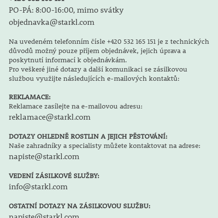
PO-PÁ: 8:00-16:00, mimo svátky
objednavka@starkl.com
Na uvedeném telefonním čísle +420 532 165 151 je z technických
důvodů možný pouze příjem objednávek, jejich úprava a
poskytnutí informací k objednávkám.
Pro veškeré jiné dotazy a další komunikaci se zásilkovou
službou využijte následujících e-mailových kontaktů:
REKLAMACE:
Reklamace zasílejte na e-mailovou adresu:
reklamace@starkl.com
DOTAZY OHLEDNĚ ROSTLIN A JEJICH PĚSTOVÁNÍ:
Naše zahradníky a specialisty můžete kontaktovat na adrese:
napiste@starkl.com
VEDENÍ ZÁSILKOVÉ SLUŽBY:
info@starkl.com
OSTATNÍ DOTAZY NA ZÁSILKOVOU SLUŽBU:
napiste@starkl.com