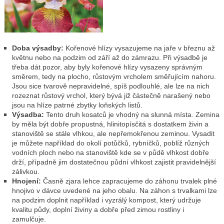
Doba výsadby:
Kořenové hlízy vysazujeme na jaře v březnu až
květnu nebo na podzim od září až do zámrazu. Při výsadbě je
třeba dát pozor, aby byly kořenové hlízy vysazeny správným
směrem, tedy na plocho, růstovým vrcholem směřujícím nahoru.
Jsou sice tvarově nepravidelné, spíš podlouhlé, ale lze na nich
rozeznat růstový vrchol, který bývá již částečně narašený nebo
jsou na hlíze patrné zbytky loňských listů.
Výsadba:
Tento druh kosatců je vhodný na slunná místa. Zemina
by měla být dobře propustná, hlinitopísčitá s dostatkem živin a
stanoviště se stále vlhkou, ale nepřemokřenou zeminou. Vysadit
je můžete například do okolí potůčků, rybníčků, poblíž různých
vodních ploch nebo na stanoviště kde se v půdě vlhkost dobře
drží, případně jim dostatečnou půdní vlhkost zajistit pravidelnější
zálivkou.
Hnojení:
Časně zjara lehce zapracujeme do záhonu trvalek plné
hnojivo v dávce uvedené na jeho obalu. Na záhon s trvalkami lze
na podzim doplnit například i vyzrálý kompost, který udržuje
kvalitu půdy, doplní živiny a dobře před zimou rostliny i
zamulčuje.