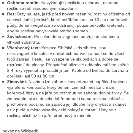
Ochrana rostlin:
Nevyžadují specifickou ochranu, ochrana
rostlin se řídí všeobecnými zásadami.
Řez:
Brzy na jaře, ještě před novým rašením, rostlinu očistíme od
suchých loňských listů, které ostříháme asi na 10 cm nad úrovní
půdy. Během vegetace se odstraňují pouze odkvetlá květenství,
aby se rostlina nevysilovala tvorbou semen.
Zavlažování:
Po celou dobu vegetace udržuje dostatečnou
vlhkost substrátu.
Všeobecný text:
Kosatce Sibiřské - Iris sibirica, jsou
extravagantní kosatce v unikátních barvách a hodí se do všech
typů zahrad. Pěstují se vysazené ve skupinkách a dobře se
rozrůstají do plochy. Přebytečné hlízovité oddenky můžete každé
2-4 roky vyjmout a přesadit jinam.
Kvetou od května do června a
dorůstají asi 50 až 80 cm.
Zimování:
Na zimu lze záhon s kosatci zakrýt například vrstvou
vyzrálého kompostu, který během zimních měsíců chrání
kořenové hlízy a na jaře po rozhrnutí po záhonu doplní živiny. Se
zimováním si ale docela dobře poradí i sama rostlina, jelikož s
příchodem podzimu se začnou její dlouhé listy ohýbat a sklánět
až k půdě a místo výsadby celé pokryjí a chrání. Listy se z
rostliny očistí až na jaře, před novým rašením.
odkaz na Wikipedii