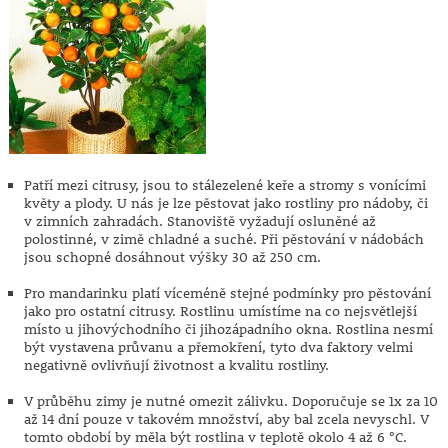
Patří mezi citrusy, jsou to stálezelené keře a stromy s vonícími
květy a plody. U nás je lze pěstovat jako rostliny pro nádoby, či
v zimních zahradách. Stanoviště vyžadují osluněné až
polostinné, v zimě chladné a suché. Při pěstování v nádobách
jsou schopné dosáhnout výšky 30 až 250 cm.
Pro mandarinku platí víceméně stejné podmínky pro pěstování
jako pro ostatní citrusy. Rostlinu umístíme na co nejsvětlejší
místo u jihovýchodního či jihozápadního okna. Rostlina nesmí
být vystavena průvanu a přemokření, tyto dva faktory velmi
negativně ovlivňují životnost a kvalitu rostliny.
V průběhu zimy je nutné omezit zálivku. Doporučuje se 1x za 10
až 14 dní pouze v takovém množství, aby bal zcela nevyschl. V
tomto období by měla být rostlina v teplotě okolo 4 až 6 °C.