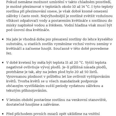
Pokud nemáme možnost umístění v takto chladném prostředí,
je možné přezimovat v teplotách okolo 10 až 14 °C. I tyto teploty
rostlina při přezimování snese, je však dobré kromě omezení
zálivky i často rosit. Nejvýhodnější je rostlině zvětšit vzdušnou
vlhkost odpařovači vody a postavením květináče s rostlinou do
misky naplněné vodou a štěrkem. Vodní hladina však musí být
pod úrovní dna květináče.
Na jaře je vhodná doba pro přesazení rostliny do lehce kyselého
substrátu, u starších rostlin vyměníme vrchní vrstvu zeminy v
květináči a začneme hnojit. Současně v této době provedeme
řez.
V době kvetení by měla být teplota 15 až 20 °C. Vyšší teplota
negativně ovlivňuje vývoj plodů. Je-li přílišná násada plodů,
protrháme je tak, aby na jeden plod bylo 20 až 50 listů.
Vyrovnanou plodnost v průběhu let lze ovlivnit vyštipováním
květů. Tvorba květů se u všech mandarinek podporuje
občasným vystřídáním sušší periody vydatnou zálivkou a
tekutým přihnojováním.
V letním období postavíme rostlinu na venkovní stanoviště,
dostatečně hnojíme a zaléváme.
Před příchodem prvních mrazů opět uklidíme na vnitřní