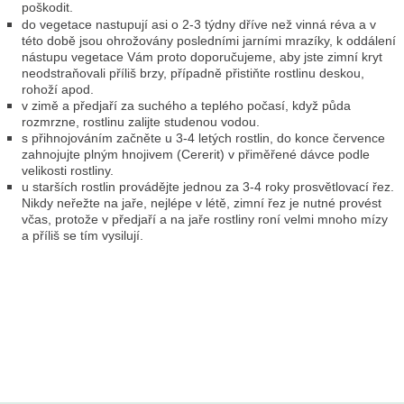
poškodit.
do vegetace nastupují asi o 2-3 týdny dříve než vinná réva a v
této době jsou ohrožovány posledními jarními mrazíky, k oddálení
nástupu vegetace Vám proto doporučujeme, aby jste zimní kryt
neodstraňovali příliš brzy, případně přistiňte rostlinu deskou,
rohoží apod.
v zimě a předjaří za suchého a teplého počasí, když půda
rozmrzne, rostlinu zalijte studenou vodou.
s přihnojováním začněte u 3-4 letých rostlin, do konce července
zahnojujte plným hnojivem (Cererit) v přiměřené dávce podle
velikosti rostliny.
u starších rostlin provádějte jednou za 3-4 roky prosvětlovací řez.
Nikdy neřežte na jaře, nejlépe v létě, zimní řez je nutné provést
včas, protože v předjaří a na jaře rostliny roní velmi mnoho mízy
a příliš se tím vysilují.