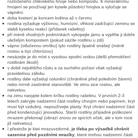
rozloženého chlévského hnoje nebo kompostu. K minerálnímu
hnojení se používají jen kysele působící hnojiva a vylučuje se
vápnění.
doba kvetení je koncem května až v červnu
rostlina vyžaduje výživnou, humózní, vlhkost zadržující zeminu se
slabě kyselou reakcí (přídavek rašeliny)
při méně vhodných podmínkách vykopejte jámu a vyplňte ji dobře
uleželým kompostem (pokud sázíte rostlinu u zdi)
vápno (otlučenou omítku) tyto rostliny špatně snášejí (méně
rostou a trpí chlorózou)
nesázejte je do míst s vysokou spodní vodou (delší přemokření
rostlinám škodí)
v době největšího růstu a za suchého počasí však vyžadují
pravidelnou zálivku
rostliny dále vyžadují oslunění (chráněné před poledním žárem)
nebo mírně zastíněné stanoviště. Ve stínu sice rostou, ale
nekvetou.
na zimu nasypte kolem krčku rostliny rašelinu. V prvních 2-3
letech zakryjte nadzemní část rostliny chvojím nebo papírem, kryt
musí být vzdušný, nepoužívejte plasty. Kryt chrání nadzemní část
před kondenzující jinovatkou. Starší rostliny případné poškození
mrazem překonají (obrazí znovu ze spících oček, ale v tom roce
již nekvetou).
I přestože je kiwi mrazuvzdorné,
je třeba po výsadbě chránit
sazenice před pozdními mrazíky
, které mohou nadzemní části