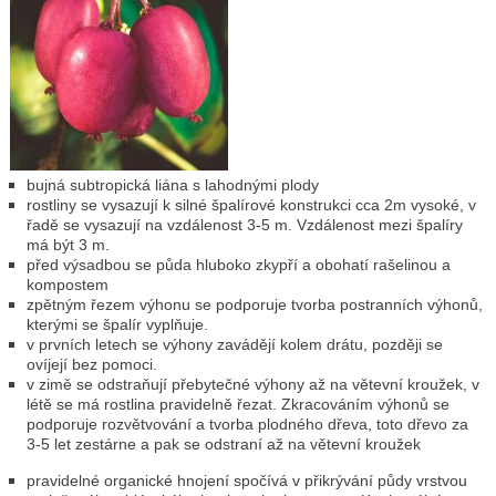
bujná subtropická liána s lahodnými plody
rostliny se vysazují k silné špalírové konstrukci cca 2m vysoké, v
řadě se vysazují na vzdálenost 3-5 m. Vzdálenost mezi špalíry
má být 3 m.
před výsadbou se půda hluboko zkypří a obohatí rašelinou a
kompostem
zpětným řezem výhonu se podporuje tvorba postranních výhonů,
kterými se špalír vyplňuje.
v prvních letech se výhony zavádějí kolem drátu, později se
ovíjejí bez pomoci.
v zimě se odstraňují přebytečné výhony až na větevní kroužek, v
létě se má rostlina pravidelně řezat. Zkracováním výhonů se
podporuje rozvětvování a tvorba plodného dřeva, toto dřevo za
3-5 let zestárne a pak se odstraní až na větevní kroužek
pravidelné organické hnojení spočívá v přikrývání půdy vrstvou