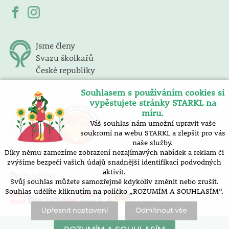
Jsme členy
Svazu školkařů
České republiky
Souhlasem s používáním cookies si
vypěstujete stránky STARKL na
míru.
Váš souhlas nám umožní upravit vaše
soukromí na webu STARKL a zlepšit pro vás
naše služby.
Díky němu zamezíme zobrazení nezajímavých nabídek a reklam či
zvýšíme bezpečí vašich údajů snadnější identifikací podvodných
aktivit.
Pobočky
Svůj souhlas můžete samozřejmě kdykoliv změnit nebo zrušit.
Souhlas udělíte kliknutím na políčko „ROZUMÍM A SOUHLASÍM“.
Upřesnit nastavení
Odmítnout vše