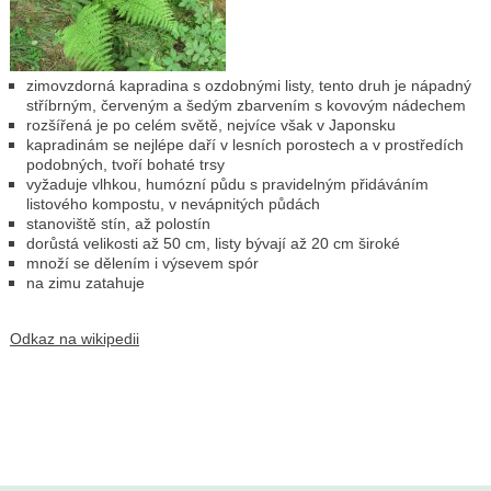
zimovzdorná kapradina s ozdobnými listy, tento druh je nápadný
stříbrným, červeným a šedým zbarvením s kovovým nádechem
rozšířená je po celém světě, nejvíce však v Japonsku
kapradinám se nejlépe daří v lesních porostech a v prostředích
podobných, tvoří bohaté trsy
vyžaduje vlhkou, humózní půdu s pravidelným přidáváním
listového kompostu, v nevápnitých půdách
stanoviště stín, až polostín
dorůstá velikosti až 50 cm, listy bývají až 20 cm široké
množí se dělením i výsevem spór
na zimu zatahuje
Odkaz na wikipedii