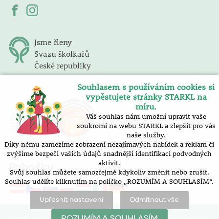
Jsme členy
Svazu školkařů
České republiky
Souhlasem s používáním cookies si
vypěstujete stránky STARKL na
míru.
Váš souhlas nám umožní upravit vaše
soukromí na webu STARKL a zlepšit pro vás
naše služby.
Díky němu zamezíme zobrazení nezajímavých nabídek a reklam či
zvýšíme bezpečí vašich údajů snadnější identifikací podvodných
aktivit.
Pobočky
Svůj souhlas můžete samozřejmě kdykoliv změnit nebo zrušit.
Souhlas udělíte kliknutím na políčko „ROZUMÍM A SOUHLASÍM“.
Upřesnit nastavení
Odmítnout vše
mapa stránek |
prohlášení o přístupnosti |
nastavení cookies
ROZUMÍM A SOUHLASÍM