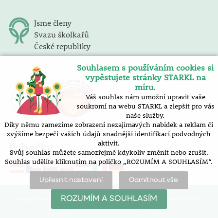
Jsme členy
Svazu školkařů
České republiky
Souhlasem s používáním cookies si
vypěstujete stránky STARKL na
míru.
Váš souhlas nám umožní upravit vaše
soukromí na webu STARKL a zlepšit pro vás
naše služby.
Díky němu zamezíme zobrazení nezajímavých nabídek a reklam či
zvýšíme bezpečí vašich údajů snadnější identifikací podvodných
aktivit.
Pobočky
Svůj souhlas můžete samozřejmě kdykoliv změnit nebo zrušit.
Souhlas udělíte kliknutím na políčko „ROZUMÍM A SOUHLASÍM“.
Upřesnit nastavení
Odmítnout vše
mapa stránek |
prohlášení o přístupnosti |
nastavení cookies
ROZUMÍM A SOUHLASÍM
Vytvořilo SOFICO-CZ, a.s.