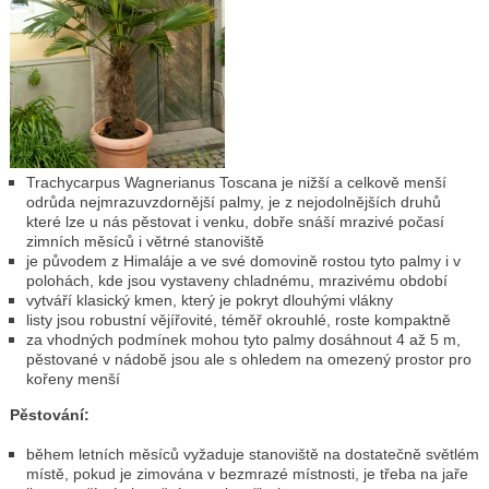
Trachycarpus Wagnerianus Toscana je nižší a celkově menší
odrůda nejmrazuvzdornější palmy, je z nejodolnějších druhů
které lze u nás pěstovat i venku, dobře snáší mrazivé počasí
zimních měsíců i větrné stanoviště
je původem z Himaláje a ve své domovině rostou tyto palmy i v
polohách, kde jsou vystaveny chladnému, mrazivému období
vytváří klasický kmen, který je pokryt dlouhými vlákny
listy jsou robustní vějířovité, téměř okrouhlé, roste kompaktně
za vhodných podmínek mohou tyto palmy dosáhnout 4 až 5 m,
pěstované v nádobě jsou ale s ohledem na omezený prostor pro
kořeny menší
Pěstování:
během letních měsíců vyžaduje stanoviště na dostatečně světlém
místě, pokud je zimována v bezmrazé místnosti, je třeba na jaře