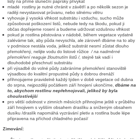
listy na přímé sluneční paprsky přivykat
mladé rostliny je nutné chránit v závětří a po několik sezon je
raději nevystavovat průvanu, nebo silnému větru
vyhovuje jí vysoká vlhkost substrátu i vzduchu, sucho může
způsobovat poškození listů, nebude tedy na škodu, pokud ji
občas dopřejeme rosení a budeme udržovat vzdušnou vlhkost
pokud je rostlina pěstována v nádobě, během vegetace vydatně
zaléváme tak, aby půda nevyschla, ale zároveň dbáme na to aby
v podmisce nestála voda, jelikož substrát nesmí zůstat dlouho
přemokřený, nelijte vodu do listové růžice
/ na nadměrné
přemokření reaguje žloutnutím listů /,
stejně tak vadí i
dlouhodobé přeschnutí substrátu
při výsadbě do volné půdy zabráníme přemokření stanoviště
výsadbou do kvalitní propustné půdy s dobrou drenáží
přihnojujeme pravidelně každý týden v době vegetace od dubna
do srpna, nejpozději počátkem září hnojení ukončíme,
dbáme na
to, abychom rostlinu nepřehnojovali, jelikož by byla
choulostivější
pro větší odolnost v zimních měsících přihnojíme ještě v průběhu
září hnojivem s vyšším obsahem draslíku a sníženým obsahem
dusíku /draslík napomáhá vyzrávání pletiv a rostlina bude lépe
připravena na příchod chladného počasí/
Zimování: