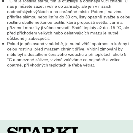
Čím je rostlina starší, tím je otužilejší a odolnější vůči chladu. U
nás jí můžete sázet i volně do zahrady, ale jen v nižších
nadmořských výškách a na chráněné místo. Potom jí na zimu
přihrňte slámou nebo listím do 30 cm, listy opatrně svažte a celou
rostlinu obalte netkanou textilií, která propouští světlo. Jarní a
přízemní mrazíky jí vůbec nevadí. Snáší teploty až do -15 °C, ale
před příchodem velkých nebo déletrvajících mrazu je nutné
důkladně ji zabezpečit.
Pokud je pěstovaná v nádobě, je nutná větší opatrnost a kořeny i
celou rostlinu před mrazem chránit dříve. Vnitřní zimování by
mělo byt s dostatkem čerstvého vzduchu a při teplotách okolo 5
°C a omezené zálivce, v zimě zaléváme co nejméně a velice
opatrně, při vhodných teplotách je třeba větrat.