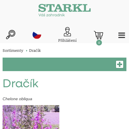
Přihlášení
0
Sortimenty
Dračík
Dračík
Chelone obliqua