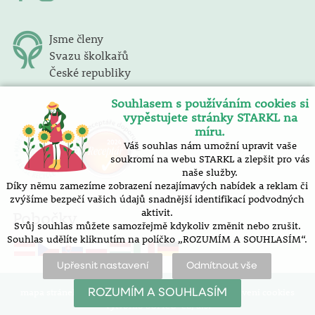
Jsme členy
Svazu školkařů
České republiky
Souhlasem s používáním cookies si
vypěstujete stránky STARKL na
míru.
Váš souhlas nám umožní upravit vaše
soukromí na webu STARKL a zlepšit pro vás
naše služby.
Díky němu zamezíme zobrazení nezajímavých nabídek a reklam či
zvýšíme bezpečí vašich údajů snadnější identifikací podvodných
aktivit.
Pobočky
Svůj souhlas můžete samozřejmě kdykoliv změnit nebo zrušit.
Souhlas udělíte kliknutím na políčko „ROZUMÍM A SOUHLASÍM“.
Upřesnit nastavení
Odmítnout vše
mapa stránek |
prohlášení o přístupnosti |
nastavení cookies
ROZUMÍM A SOUHLASÍM
Vytvořilo SOFICO-CZ, a.s.