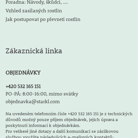
Poradna: Návody, škůdci, ....
Vzhled zasílaných rostlin
Jak postupovat po převzetí rostlin
Zákaznická linka
OBJEDNÁVKY
+420 532 165 151
PO-PÁ: 8:00-16:00, mimo svátky
objednavka@starkl.com
Na uvedeném telefonním čísle +420 532 165 151 je z technických
důvodů možný pouze příjem objednávek, jejich úprava a
poskytnutí informací k objednávkám.
Pro veškeré jiné dotazy a další komunikaci se zásilkovou
službou využijte následujících e-mailových kontaktů: