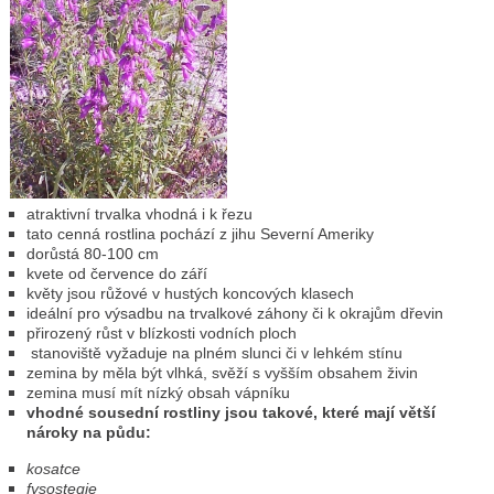
atraktivní trvalka vhodná i k řezu
tato cenná rostlina pochází z jihu Severní Ameriky
dorůstá 80-100 cm
kvete od července do září
květy jsou růžové v hustých koncových klasech
ideální pro výsadbu na trvalkové záhony či k okrajům dřevin
přirozený růst v blízkosti vodních ploch
stanoviště vyžaduje na plném slunci či v lehkém stínu
zemina by měla být vlhká, svěží s vyšším obsahem živin
zemina musí mít nízký obsah vápníku
vhodné sousední rostliny jsou takové, které mají větší
nároky na půdu:
kosatce
fysostegie