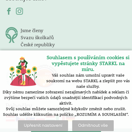
Jsme členy
Svazu školkařů
České republiky
Souhlasem s používáním cookies si
vypěstujete stránky STARKL na
míru.
Váš souhlas nám umožní upravit vaše
soukromí na webu STARKL a zlepšit pro vás
naše služby.
Díky němu zamezíme zobrazení nezajímavých nabídek a reklam či
zvýšíme bezpečí vašich údajů snadnější identifikací podvodných
aktivit.
Pobočky
Svůj souhlas můžete samozřejmě kdykoliv změnit nebo zrušit.
Souhlas udělíte kliknutím na políčko „ROZUMÍM A SOUHLASÍM“.
Upřesnit nastavení
Odmítnout vše