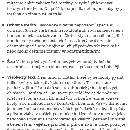
můžeme dobře zakořeněné rostliny 1x týdně přihnojovat
tekutým hnojivem. Od počátku srpna již nehnojíme, aby byly
rostliny do zimy plně vyzrálé!
Ochrana rostlin:
Balkonové květiny nepotřebují speciální
ochranu. Skvrny na listech nebo žloutnutí souvisí nejčastěji s
hnojením nebo zavlažováním. Žluté listy znamenají buď příliš
mnoho vody nebo nedostatek železa, který se dá rychle
odstranit speciálním hnojivem. Při případném výskytu mšic
nebo molic ošetříme rostliny vhodnými přípravky.
Řez:
V zimě, před vyrašením nových výhonů, ty loňské
razantně sestříhejte, rostlina poroste a pokvete o to bohatěji.
Všeobecný text:
Není mnoho rostlin, které by se mohly pyšnit
tolika květy v tak zářivě žlutém odstínu! ,,Tecoma stans“
pochází z jihu USA a daří se ji v subtropických a tropických
oblastech. Dorůstá až 3 m. Kvete po celé léto až do podzimu.
Květy se tvoří na koncích mladých výhonů a jemně voňavé
květy jsou nahloučené do bohatých chomáčů. Ve své domovině
je to nenáročná rostlina bez větších požadavků na kvalitu půdy
a přísun vláhy. V našich podmínkách ji lze pěstovat pouze jako
nádobovou rostlinu a proto vyžaduje kvalitní pěstební substrát
a během letní vegetace pravidelný přísun živin a vláhy, použijte
dobrou zeminu pro nádobové rostliny a dlouhodobě působící