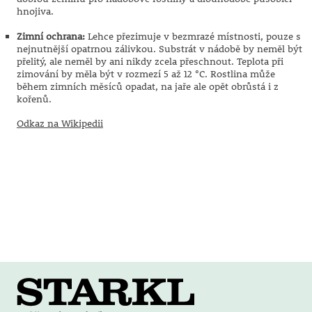
hnojiva.
Zimní ochrana:
Lehce přezimuje v bezmrazé místnosti, pouze s
nejnutnější opatrnou zálivkou. Substrát v nádobě by neměl být
přelitý, ale neměl by ani nikdy zcela přeschnout. Teplota při
zimování by měla být v rozmezí 5 až 12 °C. Rostlina může
během zimních měsíců opadat, na jaře ale opět obrůstá i z
kořenů.
Odkaz na Wikipedii