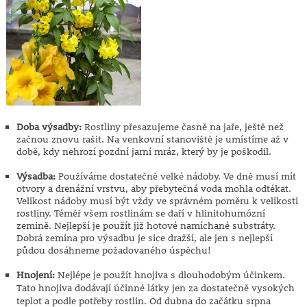
Doba výsadby:
Rostliny přesazujeme časně na jaře, ještě než
začnou znovu rašit. Na venkovní stanoviště je umístíme až v
době, kdy nehrozí pozdní jarní mráz, který by je poškodil.
Výsadba:
Používáme dostatečně velké nádoby. Ve dně musí mít
otvory a drenážní vrstvu, aby přebytečná voda mohla odtékat.
Velikost nádoby musí být vždy ve správném poměru k velikosti
rostliny. Téměř všem rostlinám se daří v hlinitohumózní
zemině. Nejlepší je použít již hotové namíchané substráty.
Dobrá zemina pro výsadbu je sice dražší, ale jen s nejlepší
půdou dosáhneme požadovaného úspěchu!
Hnojení:
Nejlépe je použít hnojiva s dlouhodobým účinkem.
Tato hnojiva dodávají účinné látky jen za dostatečně vysokých
teplot a podle potřeby rostlin. Od dubna do začátku srpna