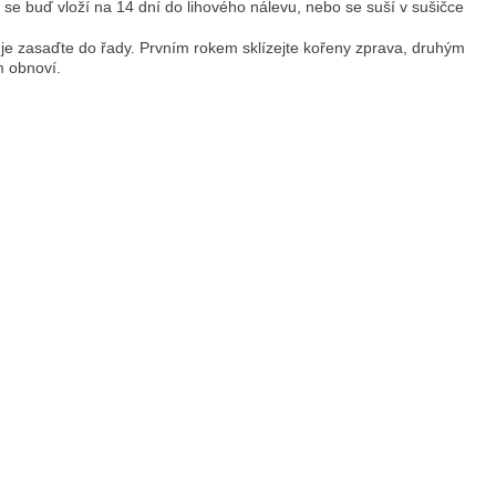
é se buď vloží na 14 dní do lihového nálevu, nebo se suší v sušičce
tlin je zasaďte do řady. Prvním rokem sklízejte kořeny zprava, druhým
m obnoví.