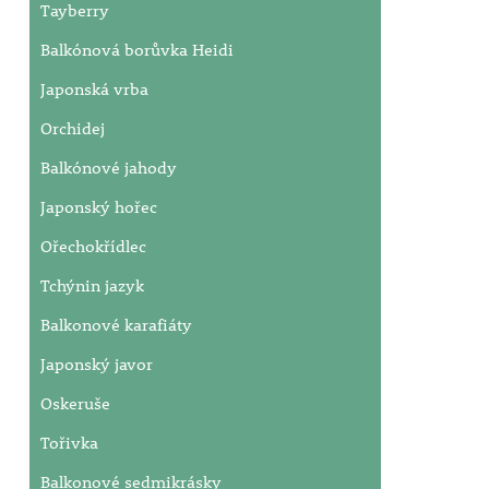
Tayberry
Balkónová borůvka Heidi
Japonská vrba
Orchidej
Balkónové jahody
Japonský hořec
Ořechokřídlec
Tchýnin jazyk
Balkonové karafiáty
Japonský javor
Oskeruše
Tořivka
Balkonové sedmikrásky