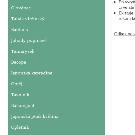
Po vyryt
Olověnec
či ve stí
Existuje
Tabák viržinský
rokem ko
Babiana
Odkaz na w
Jahody popínavé
Tamaryšek
Bacopa
Japonská kapradina
Oměj
Tavolník
Balkongold
Japonská ptačí květina
Opletník