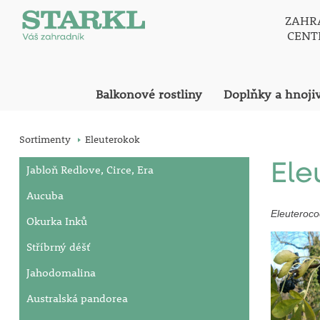
ZAHR
CEN
Balkonové rostliny
Doplňky a hnoji
Sortimenty
Eleuterokok
Ele
Jabloň Redlove, Circe, Era
Aucuba
Eleuteroco
Okurka Inků
Stříbrný déšť
Jahodomalina
Australská pandorea