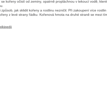
í se kořeny očistí od zeminy, opatrně propláchnou v tekoucí vodě, kter
nu.
 i způsob, jak sklidit kořeny a rostlinu nezničit: Při zakoupení více ros
řeny z levé strany řádku. Kořenová hmota na druhé straně se mezi tí
ikipedii