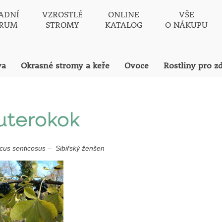
ADNÍ
VZROSTLÉ
ONLINE
VŠE
TRUM
STROMY
KATALOG
O NÁKUPU
va
Okrasné stromy a keře
Ovoce
Rostliny pro z
uterokok
cus senticosus – Sibiřský ženšen