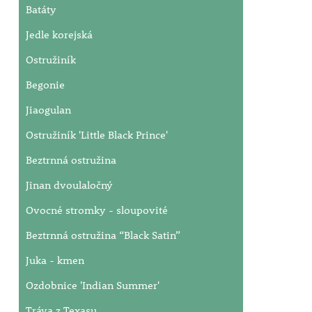
Batáty
Jedle korejská
Ostružiník
Begonie
Jiaogulan
Ostružiník 'Little Black Prince'
Beztrnná ostružina
Jinan dvoulaločný
Ovocné stromky - sloupovité
Beztrnná ostružina “Black Satin”
Juka - kmen
Ozdobnice 'Indian Summer'
Tráva z Texasu