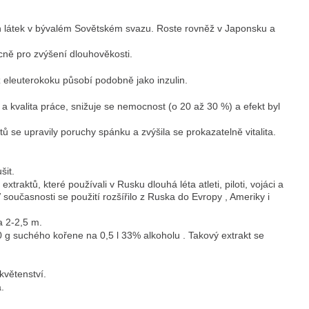
ých látek v bývalém Sovětském svazu. Roste rovněž v Japonsku a
becně pro zvýšení dlouhověkosti.
k z eleuterokoku působí podobně jako inzulin.
 a kvalita práce, snižuje se nemocnost (o 20 až 30 %) a efekt byl
tů se upravily poruchy spánku a zvýšila se prokazatelně vitalita.
.
šit.
xtraktů, které používali v Rusku dlouhá léta atleti, piloti, vojáci a
 současnosti se použití rozšířilo z Ruska do Evropy , Ameriky i
a 2-2,5 m.
50 g suchého kořene na 0,5 l 33% alkoholu . Takový extrakt se
květenství.
a.