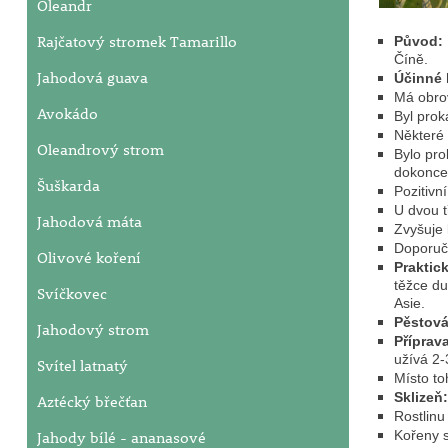
Oleandr
Rajčatový stromek Tamarillo
Původ:
Číně.
Jahodová guava
Účinné 
Má obro
Avokádo
Byl prok
Některé 
Oleandrový strom
Bylo pro
dokonce 
Šuškarda
Pozitivn
U dvou t
Jahodová máta
Zvyšuje 
Doporuču
Olivové koření
Praktic
těžce du
Svíčkovec
Asie.
Pěstov
Jahodový strom
Příprav
užívá 2
Svítel latnatý
Místo t
Sklizeň
Aztécký břečťan
Rostlinu
Jahody bílé - ananasové
Kořeny s