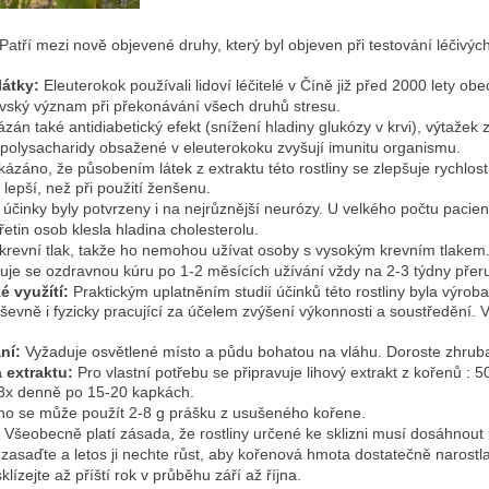
Patří mezi nově objevené druhy, který byl objeven při testování léčiv
látky:
Eleuterokok používali lidoví léčitelé v Číně již před 2000 lety o
vský význam při překonávání všech druhů stresu.
ázán také antidiabetický efekt (snížení hladiny glukózy v krvi), výtaže
polysacharidy obsažené v eleuterokoku zvyšují imunitu organismu.
kázáno, že působením látek z extraktu této rostliny se zlepšuje rychlost
lepší, než při použití ženšenu.
í účinky byly potvrzeny i na nejrůznější neurózy. U velkého počtu pacien
řetin osob klesla hladina cholesterolu.
krevní tlak, takže ho nemohou užívat osoby s vysokým krevním tlakem
je se ozdravnou kúru po 1-2 měsících užívání vždy na 2-3 týdny přeru
ké využítí:
Praktickým uplatněním studií účinků této rostliny byla výroba e
ševně i fyzicky pracující za účelem zvýšení výkonnosti a soustředění. V
ání:
Vyžaduje osvětlené místo a půdu bohatou na vláhu. Doroste zhrub
a extraktu:
Pro vlastní potřebu se připravuje lihový extrakt z kořenů : 
-3x denně po 15-20 kapkách.
oho se může použít 2-8 g prášku z usušeného kořene.
:
Všeobecně platí zásada, že rostliny určené ke sklizni musí dosáhnout 
 zasaďte a letos ji nechte růst, aby kořenová hmota dostatečně narostl
klízejte až příští rok v průběhu září až října.