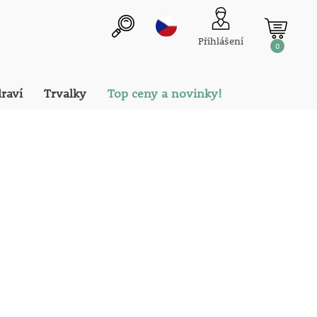
Přihlášení
0
draví
Trvalky
Top ceny a novinky!