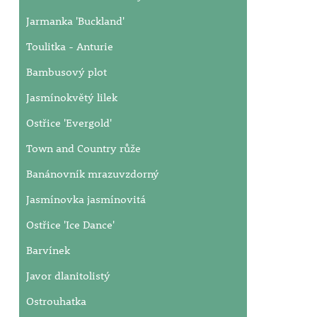
Jarmanka 'Buckland'
Toulitka - Anturie
Bambusový plot
Jasmínokvětý lilek
Ostřice 'Evergold'
Town and Country růže
Banánovník mrazuvzdorný
Jasmínovka jasmínovitá
Ostřice 'Ice Dance'
Barvínek
Javor dlanitolistý
Ostrouhatka