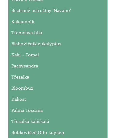
Beztrnné ostružiny 'Navaho'
Kakaovník
Třemdava bílá
Blahovičník eukalyptus
Kaki - Tomel
Pachysandra
Třezalka
Bloombux
Kakost
Palma Toscana
Třezalka kalíškatá
Bobkovišeň Otto Luyken