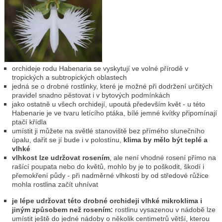
orchideje rodu Habenaria se vyskytují ve volné přírodě v
tropických a subtropických oblastech
jedná se o drobné rostlinky, které je možné při dodržení určitých
pravidel snadno pěstovat i v bytových podmínkách
jako ostatně u všech orchidejí, upoutá především květ - u této
Habenarie je ve tvaru letícího ptáka, bílé jemné kvítky připomínají
ptačí křídla
umístit ji můžete na světlé stanoviště bez přímého slunečního
úpalu, dařit se jí bude i v polostínu,
klima by mělo být teplé a
vlhké
vlhkost lze udržovat rosením
, ale není vhodné rosení přímo na
rašící poupata nebo do květů, mohlo by je to poškodit, škodí i
přemokření půdy - při nadměrné vlhkosti by od středové růžice
mohla rostlina začít uhnívat
je lépe udržovat této drobné orchideji vlhké mikroklima i
jiným způsobem než rosením:
rostlinu vysazenou v nádobě lze
umístit ještě do jedné nádoby o několik centimetrů větší, kterou