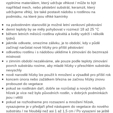
vyplníme materiálem, který udržuje vlhkost / může to být
například mech, nebo pěstební substrát, keramzit, který
udržujeme vlhký, lze také postavit nádobu s rostlinou na
podmisku, na které jsou vlhké kamínky
na polostinném stanovišti je možné letní venkovní pěstování
denní teploty by se měly pohybovat v rozmezí 18 až 25 °C
během letních měsíců rostlina vykvétá a květy vydrží i několik
týdnů
jakmile odkvete, omezíme zálivku, je to období, kdy v půdě
začínají narůstat nové hlízky pro příští pěstování
odkvetlou rostlinu i s nádobou uklidíme k zimování do bezmrazé
místnosti
v zimním období nezaléváme, ale pouze podle teploty zimování
povrch substrátu rosíme, aby mladé hlízky v přeschlém substrátu
nevyschly
nově narostlé hlízky lze použít k množení a výsadbě pro příští rok
koncem února nebo zažátkem března se začnou hlízky znovu
probouzet do vegetace
pokud se rostlinám daří, dobře se rozrůstají a nových mladých
hlízek je více než bylo původních rostlin, v dobrých podmínkách
jsou i větší
pokud se rozhodneme pro rozsazení a množení hlízek,
vysazujeme je v předjaří před nástupem do vegetace do nového
substrátu / ne hlouběji než asi 1 až 1,5 cm / Po vysazení se ještě