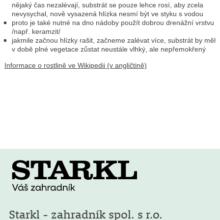
nějaký čas nezalévají, substrát se pouze lehce rosí, aby zcela
nevysychal, nově vysazená hlízka nesmí být ve styku s vodou
proto je také nutné na dno nádoby použít dobrou drenážní vrstvu
/např. keramzit/
jakmile začnou hlízky rašit, začneme zalévat více, substrát by měl
v době plné vegetace zůstat neustále vlhký, ale nepřemokřený
Informace o rostlině ve Wikipedii (v angličtině)
Starkl - zahradník spol. s r.o.