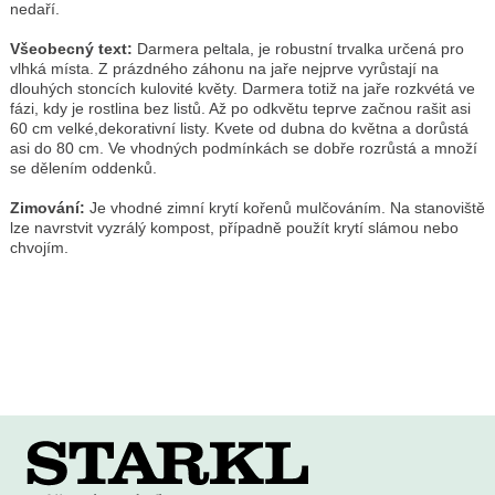
nedaří.
Všeobecný text:
Darmera peltala, je robustní trvalka určená pro
vlhká místa. Z prázdného záhonu na jaře nejprve vyrůstají na
dlouhých stoncích kulovité květy. Darmera totiž na jaře rozkvétá ve
fázi, kdy je rostlina bez listů. Až po odkvětu teprve začnou rašit asi
60 cm velké,dekorativní listy. Kvete od dubna do května a dorůstá
asi do 80 cm. Ve vhodných podmínkách se dobře rozrůstá a množí
se dělením oddenků.
Zimování:
Je vhodné zimní krytí kořenů mulčováním. Na stanoviště
lze navrstvit vyzrálý kompost, případně použít krytí slámou nebo
chvojím.