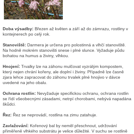
Doba výsadby:
Březen až květen a září až do zámrazu, rostliny v
kontejnerech po celý rok.
Stanoviště:
Darmera je určena pro polostinná a vlhčí stanoviště.
Na hodně mokrém stanovišti snese i plné slunce. Vyžaduje půdu
bohatou na humus a živiny, vlhkou.
Hnojení:
Trvalky lze na záhonu mulčovat vyzrálým kompostem,
který nejen chrání kořeny, ale doplní i živiny. Případně lze časně
zjara lehce zapracovat do záhonu trvalek plné hnojivo v dávce
uvedené na jeho obalu.
Ochrana rostlin:
Nevyžaduje specifickou ochranu, ochrana rostlin
se řídí všeobecnými zásadami, netrpí chorobami, nebývá napadána
škůdci.
Řez:
Řez se neprovádí, rostlina na zimu zatahuje.
Zavlažování:
Kořenový bal by neměl přeschnout, udržování
přiměřeně vlhkého substrátu je velice důležité. V suchu se rostlině