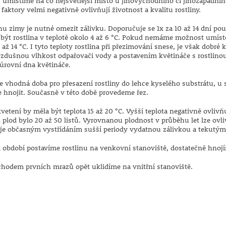
u umístíme na co nejsvětlejší místo u jihovýchodního či jihozápadní
 faktory velmi negativně ovlivňují životnost a kvalitu rostliny.
u zimy je nutné omezit zálivku. Doporučuje se 1x za 10 až 14 dní po
být rostlina v teplotě okolo 4 až 6 °C. Pokud nemáme možnost umíst
 až 14 °C. I tyto teploty rostlina při přezimování snese, je však dobré
 vzdušnou vlhkost odpařovači vody a postavením květináče s rostlin
 úrovní dna květináče.
je vhodná doba pro přesazení rostliny do lehce kyselého substrátu, u
 hnojit. Současně v této době provedeme řez.
vetení by měla být teplota 15 až 20 °C. Vyšší teplota negativně ovlivňu
 plod bylo 20 až 50 listů. Vyrovnanou plodnost v průběhu let lze ov
je občasným vystřídáním sušší periody vydatnou zálivkou a tekutým
m období postavíme rostlinu na venkovní stanoviště, dostatečně hnoj
íchodem prvních mrazů opět uklidíme na vnitřní stanoviště.