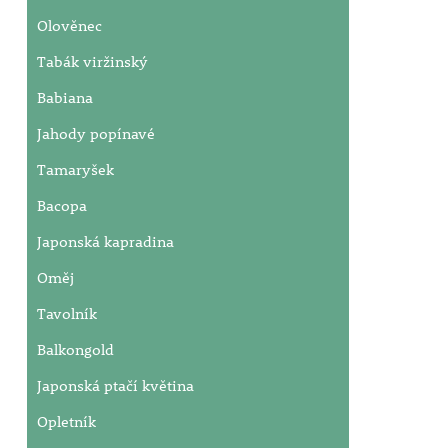
Olověnec
Tabák viržinský
Babiana
Jahody popínavé
Tamaryšek
Bacopa
Japonská kapradina
Oměj
Tavolník
Balkongold
Japonská ptačí květina
Opletník