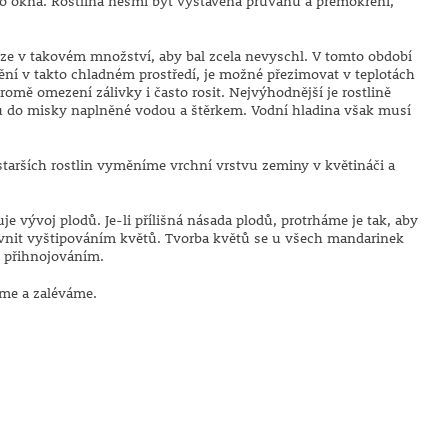
ho okna. Rostlina nesmí být vystavena průvanu a přemokření,
uze v takovém množství, aby bal zcela nevyschl. V tomto období
ění v takto chladném prostředí, je možné přezimovat v teplotách
 kromě omezení zálivky i často rosit. Nejvýhodnější je rostlině
ou do misky naplněné vodou a štěrkem. Vodní hladina však musí
 starších rostlin vyměníme vrchní vrstvu zeminy v květináči a
je vývoj plodů. Je-li přílišná násada plodů, protrháme je tak, aby
livnit vyštipováním květů. Tvorba květů se u všech mandarinek
 přihnojováním.
íme a zaléváme.