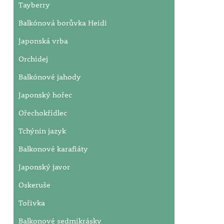
Tayberry
Balkónová borůvka Heidi
Japonská vrba
Orchidej
Balkónové jahody
Japonský hořec
Ořechokřídlec
Tchýnin jazyk
Balkonové karafiáty
Japonský javor
Oskeruše
Tořivka
Balkonové sedmikrásky