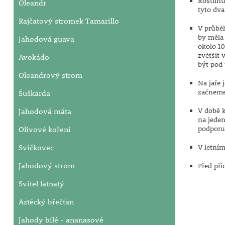
Rostlin
Oleandr
tyto dva
Rajčatový stromek Tamarillo
V průběh
by měla 
Jahodová guava
okolo 10
zvětšit
Avokádo
být pod
Oleandrový strom
Na jaře 
začneme
Šuškarda
Jahodová máta
V době k
na jeden
Olivové koření
podporu
Svíčkovec
V letní
Jahodový strom
Před př
Svítel latnatý
Aztécký břečťan
Jahody bílé - ananasové