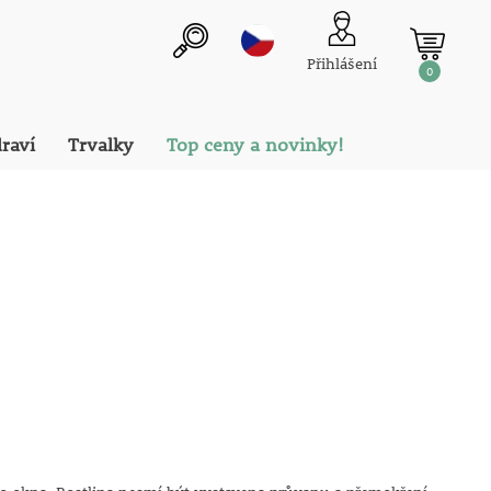
Přihlášení
0
draví
Trvalky
Top ceny a novinky!