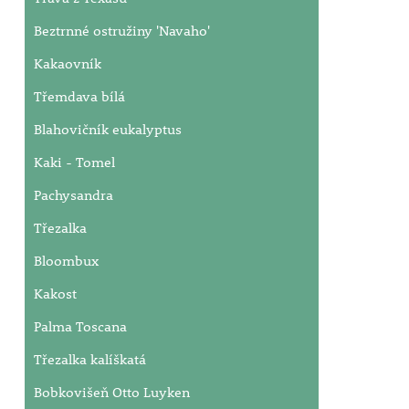
Beztrnné ostružiny 'Navaho'
Kakaovník
Třemdava bílá
Blahovičník eukalyptus
Kaki - Tomel
Pachysandra
Třezalka
Bloombux
Kakost
Palma Toscana
Třezalka kalíškatá
Bobkovišeň Otto Luyken