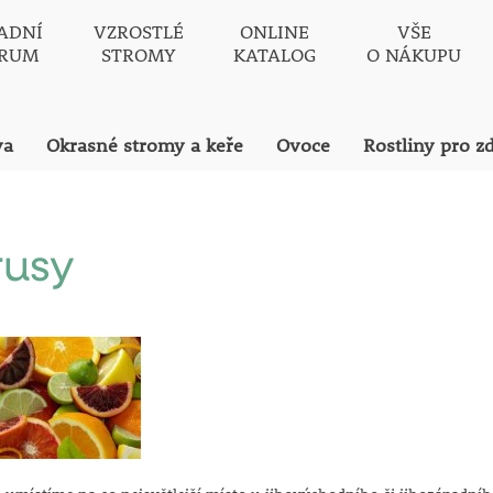
ADNÍ
VZROSTLÉ
ONLINE
VŠE
TRUM
STROMY
KATALOG
O NÁKUPU
va
Okrasné stromy a keře
Ovoce
Rostliny pro z
rusy