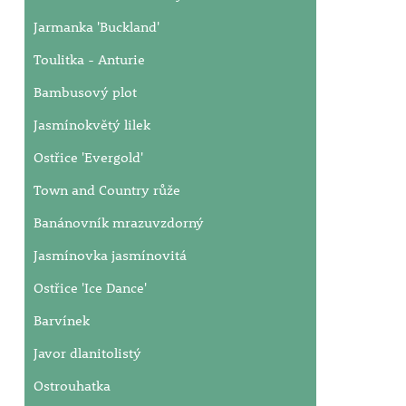
Jarmanka 'Buckland'
Toulitka - Anturie
Bambusový plot
Jasmínokvětý lilek
Ostřice 'Evergold'
Town and Country růže
Banánovník mrazuvzdorný
Jasmínovka jasmínovitá
Ostřice 'Ice Dance'
Barvínek
Javor dlanitolistý
Ostrouhatka