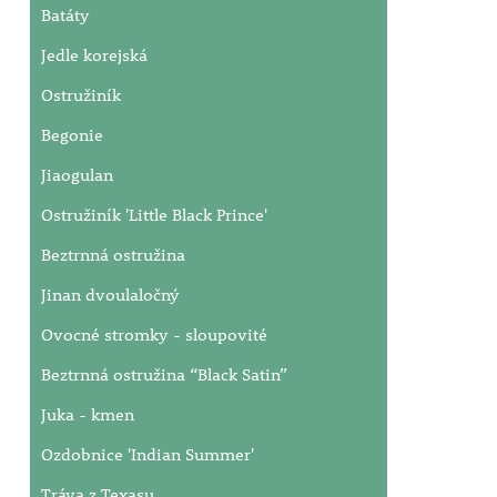
Batáty
Jedle korejská
Ostružiník
Begonie
Jiaogulan
Ostružiník 'Little Black Prince'
Beztrnná ostružina
Jinan dvoulaločný
Ovocné stromky - sloupovité
Beztrnná ostružina “Black Satin”
Juka - kmen
Ozdobnice 'Indian Summer'
Tráva z Texasu