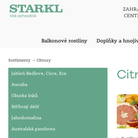
ZAHR
CEN
Balkonové rostliny
Doplňky a hnoji
Sortimenty
Citrusy
Cit
Jabloň Redlove, Circe, Era
Aucuba
Okurka Inků
Stříbrný déšť
Jahodomalina
Australská pandorea