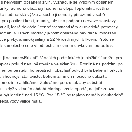
stlina s nejvyšším obsahem živin. Vyznačuje se vysokým obsahem
účinky. Semena obsahují hodnotné oleje. Teplomilná rostlina
ako nadmořská výška a sucho ji donutily přirozeně v sobě
 pro posílení kostí, imunity, ale i na podporu nervové soustavy,
dií, které dokládají cenné vlastnosti této ajurvedské potraviny,
ječmen. V listech moringy je totiž obsaženo nevídané množství
ové prvky, aminokyseliny a 22 % rostlinných bílkovin. Proto se
ní k samoléčbě se o vhodnosti a možném dávkování poraďte s
 ji na stanovišti daří. V našich podmínkách je složitější udržet pro
teplot / pokud není pěstována ve skleníku /. Rostlině na podzim po
 změnou pěstebního prostředí, obzvlášť pokud byla během horkých
 vhodnější stanoviště. Během zimních měsíců je důležitá
více omezíme a hlídáme. Zaléváme pouze tak aby substrát
ít. I když v zimním období Moringa zcela opadá, na jaře znovu
měla být ideálně nad 15 °C. Pod 15 °C by teplota neměla dlouhodobě
třeba vody velice malá.