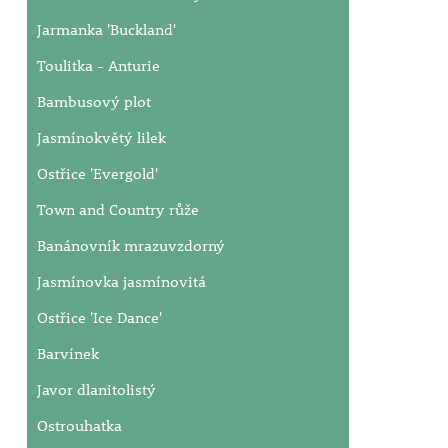
Jarmanka 'Buckland'
Toulitka - Anturie
Bambusový plot
Jasmínokvětý lilek
Ostřice 'Evergold'
Town and Country růže
Banánovník mrazuvzdorný
Jasmínovka jasmínovitá
Ostřice 'Ice Dance'
Barvínek
Javor dlanitolistý
Ostrouhatka