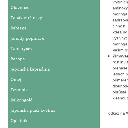
vnitřníc
Olověnec
aminokys
moringa 
Tabák viržinský
zadržova
činnosti
Babiana
která úd
Jahody popínavé
výživnýc
moringa 
Tamaryšek
Vaším o
Zimová
Bacopa
rostlinu
přenesen
Japonská kapradina
letních
Oměj
přiměřen
dlouhodo
Tavolník
obrůstá.
klesnout
Balkongold
Japonská ptačí květina
odkaz na W
Opletník