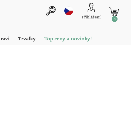
Přihlášení
0
draví
Trvalky
Top ceny a novinky!