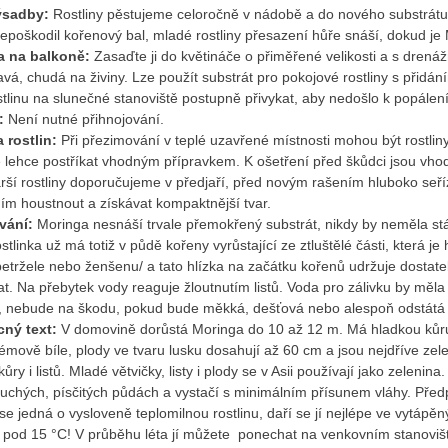
ýsadby:
Rostliny pěstujeme celoročně v nádobě a do nového substrátu
epoškodil kořenový bal, mladé rostliny přesazení hůře snáší, dokud je 
a na balkoně:
Zasaďte ji do květináče o přiměřené velikosti a s drená
vá, chudá na živiny. Lze použít substrát pro pokojové rostliny s přidání
stlinu na slunečné stanoviště postupně přivykat, aby nedošlo k popálení 
í:
Není nutné přihnojování.
 rostlin:
Při přezimování v teplé uzavřené místnosti mohou být rostli
ehce postříkat vhodným přípravkem. K ošetření před škůdci jsou vhodn
rší rostliny doporučujeme v předjaří, před novým rašením hluboko seří
ím houstnout a získávat kompaktnější tvar.
vání:
Moringa nesnáší trvale přemokřený substrát, nikdy by neměla stá
stlinka už má totiž v půdě kořeny vyrůstající ze ztluštělé části, která
etržele nebo ženšenu/ a tato hlízka na začátku kořenů udržuje dostatek
at. Na přebytek vody reaguje žloutnutím listů. Voda pro zálivku by měla 
, nebude na škodu, pokud bude měkká, dešťová nebo alespoň odstátá
cný text:
V domovině dorůstá Moringa do 10 až 12 m. Má hladkou kůru,
émově bíle, plody ve tvaru lusku dosahují až 60 cm a jsou nejdříve zele
kůry i listů. Mladé větvičky, listy i plody se v Asii používají jako zele
suchých, písčitých půdách a vystačí s minimálním přísunem vláhy. Předp
se jedná o vysloveně teplomilnou rostlinu, daří se jí nejlépe ve vytápě
 pod 15 °C! V průběhu léta jí můžete ponechat na venkovním stanovišti,