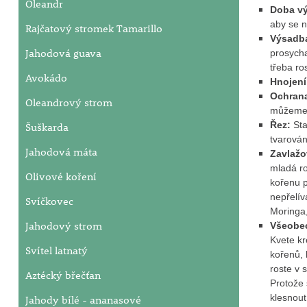
Oleandr
Doba v
aby se n
Rajčatový stromek Tamarillo
Výsadb
Jahodová guava
prosycha
třeba ro
Avokádo
Hnojen
Ochrana
Oleandrový strom
můžeme l
Řez:
Sta
Šuškarda
tvarován
Jahodová máta
Zavlažo
mladá ro
Olivové koření
kořenu p
nepřelív
Svíčkovec
Moringa
Jahodový strom
Všeobe
Kvete kr
Svítel latnatý
kořenů, 
roste v 
Aztécký břečťan
Protože 
klesnout
Jahody bílé - ananasové