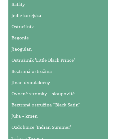
Batáty
Jedle korejská
Ostružiník
Begonie
Jiaogulan
Ostružiník 'Little Black Prince'
Beztrnná ostružina
Jinan dvoulaločný
Ovocné stromky - sloupovité
Beztrnná ostružina “Black Satin”
Juka - kmen
Ozdobnice 'Indian Summer'
Tráva z Texasu