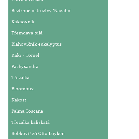
Beztrnné ostružiny 'Navaho'
Kakaovník
Třemdava bílá
Blahovičník eukalyptus
Kaki - Tomel
Pachysandra
Třezalka
Bloombux
Kakost
Palma Toscana
Třezalka kalíškatá
Bobkovišeň Otto Luyken