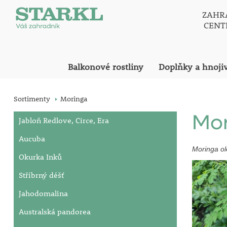
ZAHR
CEN
Balkonové rostliny
Doplňky a hnoji
Sortimenty
Moringa
Mo
Jabloň Redlove, Circe, Era
Aucuba
Moringa o
Okurka Inků
Stříbrný déšť
Jahodomalina
Australská pandorea