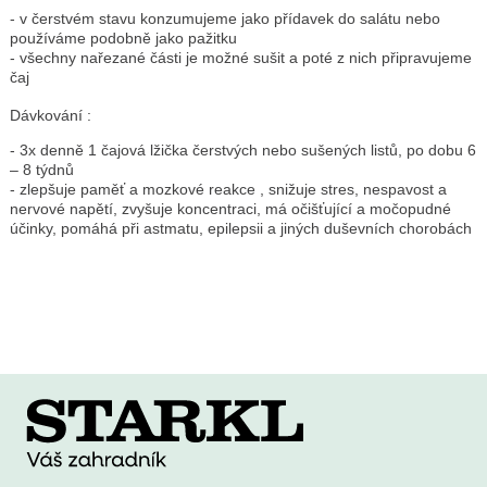
- v čerstvém stavu konzumujeme jako přídavek do salátu nebo
používáme podobně jako pažitku
- všechny nařezané části je možné sušit a poté z nich připravujeme
čaj
Dávkování :
- 3x denně 1 čajová lžička čerstvých nebo sušených listů, po dobu 6
– 8 týdnů
- zlepšuje paměť a mozkové reakce , snižuje stres, nespavost a
nervové napětí, zvyšuje koncentraci, má očišťující a močopudné
účinky, pomáhá při astmatu, epilepsii a jiných duševních chorobách