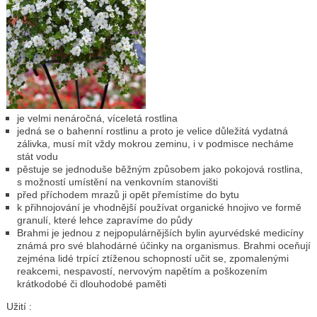
je velmi nenáročná, víceletá rostlina
jedná se o bahenní rostlinu a proto je velice důležitá vydatná
zálivka, musí mít vždy mokrou zeminu, i v podmisce necháme
stát vodu
pěstuje se jednoduše běžným způsobem jako pokojová rostlina,
s možností umístění na venkovním stanovišti
před příchodem mrazů ji opět přemístíme do bytu
k přihnojování je vhodnější používat organické hnojivo ve formě
granulí, které lehce zapravíme do půdy
Brahmi je jednou z nejpopulárnějších bylin ayurvédské medicíny
známá pro své blahodárné účinky na organismus. Brahmi oceňují
zejména lidé trpící ztíženou schopností učit se, zpomalenými
reakcemi, nespavostí, nervovým napětím a poškozením
krátkodobé či dlouhodobé paměti
Užití :