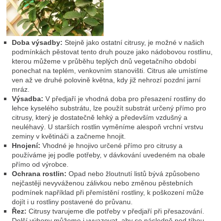
Doba výsadby:
Stejně jako ostatní citrusy, je možné v našich
podmínkách pěstovat tento druh pouze jako nádobovou rostlinu,
kterou můžeme v průběhu teplých dnů vegetačního období
ponechat na teplém, venkovním stanovišti. Citrus ale umístíme
ven až ve druhé polovině května, kdy již nehrozí pozdní jarní
mráz.
Výsadba:
V předjaří je vhodná doba pro přesazení rostliny do
lehce kyselého substrátu, lze použít substrát určený přímo pro
citrusy, který je dostatečně lehký a především vzdušný a
neuléhavý. U starších rostlin vyměníme alespoň vrchní vrstvu
zeminy v květináči a začneme hnojit.
Hnojení:
Vhodné je hnojivo určené přímo pro citrusy a
používáme jej podle potřeby, v dávkování uvedeném na obale
přímo od výrobce.
Ochrana rostlin:
Opad nebo žloutnutí listů bývá způsobeno
nejčastěji nevyváženou zálivkou nebo změnou pěstebních
podmínek například při přemístění rostliny, k poškození může
dojít i u rostliny postavené do průvanu.
Řez:
Citrusy
tvarujeme dle potřeby v předjaří při přesazování.
Delší výhony můžeme i vyvazovat, aby se následně pod tíhou