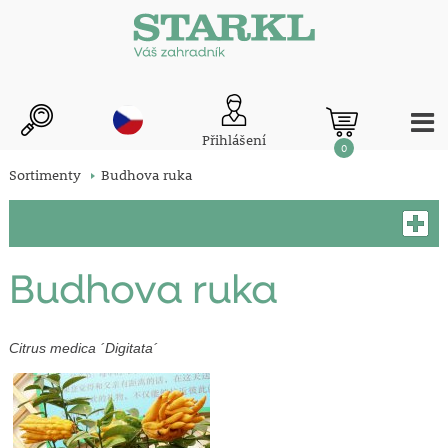
Přihlášení
0
Sortimenty
Budhova ruka
Budhova ruka
Citrus medica ´Digitata´