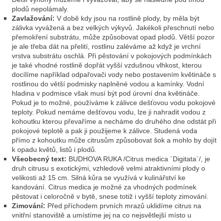
plodů nepolámaly.
Zavlažování:
V době kdy jsou na rostlině plody, by měla být
zálivka vyvážená a bez velkých výkyvů. Jakékoli přeschnutí nebo
přemokření substrátu, může způsobovat opad plodů. Větší pozor
je ale třeba dát na přelití, rostlinu zaléváme až když je vrchní
vrstva substrátu oschlá. Při pěstování v pokojových podmínkách
je také vhodné rostlině dopřát vyšší vzdušnou vlhkost, kterou
docílíme například odpařovači vody nebo postavením květináče s
rostlinou do větší podmisky naplněné vodou a kamínky. Vodní
hladina v podmisce však musí být pod úrovní dna květináče.
Pokud je to možné, používáme k zálivce dešťovou vodu pokojové
teploty. Pokud nemáme dešťovou vodu, lze ji nahradit vodou z
kohoutku kterou převaříme a necháme do druhého dne odstát při
pokojové teplotě a pak ji použijeme k zálivce. Studená voda
přímo z kohoutku může citrusům způsobovat šok a mohlo by dojít
k opadu květů, listů i plodů.
Všeobecný text:
BUDHOVA RUKA /Citrus medica ´Digitata´/, je
druh citrusu s exotickými, vzhledově velmi atraktivními plody o
velikosti až 15 cm. Silná kůra se využívá v kulinářství ke
kandování.
Citrus medica
je možné za vhodných podmínek
pěstovat i celoročně v bytě, snese totiž i vyšší teploty zimování.
Zimování:
Před příchodem prvních mrazů uklidíme citrus na
vnitřní stanoviště a umístíme jej na co nejsvětlejší místo u