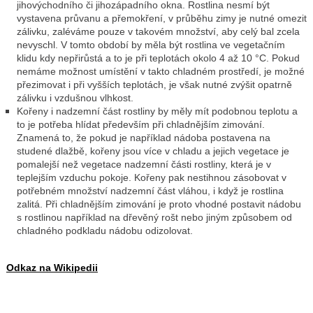
jihovýchodního či jihozápadního okna. Rostlina nesmí být
vystavena průvanu a přemokření, v průběhu zimy je nutné omezit
zálivku, zaléváme pouze v takovém množství, aby celý bal zcela
nevyschl. V tomto období by měla být rostlina ve vegetačním
klidu kdy nepřirůstá a to je při teplotách okolo 4 až 10 °C. Pokud
nemáme možnost umístění v takto chladném prostředí, je možné
přezimovat i při vyšších teplotách, je však nutné zvýšit opatrně
zálivku i vzdušnou vlhkost.
Kořeny i nadzemní část rostliny by měly mít podobnou teplotu a
to je potřeba hlídat především při chladnějším zimování.
Znamená to, že pokud je například nádoba postavena na
studené dlažbě, kořeny jsou více v chladu a jejich vegetace je
pomalejší než vegetace nadzemní části rostliny, která je v
teplejším vzduchu pokoje. Kořeny pak nestihnou zásobovat v
potřebném množství nadzemní část vláhou, i když je rostlina
zalitá. Při chladnějším zimování je proto vhodné postavit nádobu
s rostlinou například na dřevěný rošt nebo jiným způsobem od
chladného podkladu nádobu odizolovat.
Odkaz na Wikipedii