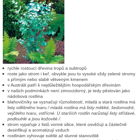
rychle rostoucí dřevina tropů a subtropů
roste jako strom i keř, obvykle jsou to vysoké vždy zelené stromy
s přímým nebo slabě větveným kmenem
v Austrálii patří k nejdůležitějším hospodářským dřevinám
v našich podmínkách není zimovzdorný, je tedy pěstován jako
nádobová rostlina
blahovičníky se vyznačují různolistostí, mladá a stará rostlina má
listy odlišného tvaru
/ mladá rostlina má listy měkké, šedomodré,
vejčitého tvaru, vstřícné. U starších rostlin narůstají listy střídavé,
podlouhlé a jsou kožovité /.
strom vypařuje z listů vonné silice, které osvěžují a částečně
desinfikují a aromatizují vzduch
rostlinám vyhovuje světlé až slunné stanoviště