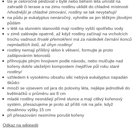
lze je celoročně pěstovat v bytě nebo během léta umístit na
zahradě či terase a na zimu rostlinu uklidit do chladné místnosti
/vhodnější je chladné zimování, rostliny se tak nevytahují/
na půdu je eukalyptus nenáročný, vyhněte se jen těžkým jílovitým
půdám
v létě na slunném stanovišti mají rostliny vyšší spotřebu vody
v zimě zalévejte opatrně, až když rostliny začínají na vrcholcích
trochu vadnout
/trvalé přemokření má za následek černání konců
nejmladších listů, až úhyn rostliny/
rostliny nemají přílišný sklon k větvení, formujte je proto
zaštipováním letorostů
přihnojujte plným hnojivem podle návodu, nebo mulčujte nad
kořeny dobře uleželým kompostem
/nejdříve půl roku staré
rostliny/
vzhledem k vysokému obsahu silic nebývá eukalyptus napadán
škůdci
množí se výsevem od jara do poloviny léta, nejlépe jednotlivě do
květináčků o průměru asi 8 cm
mladé rostliny nesnášejí přímé slunce a mají citlivý kořenový
systém, přesazujeme je proto až příští rok na jaře, když
dosáhnou výšky 15 cm
při přesazování nesmíme porušit kořeny
Odkaz na wikipedii