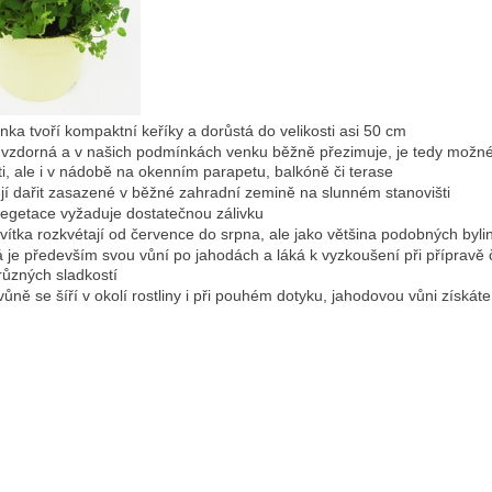
inka tvoří kompaktní keříky a dorůstá do velikosti asi 50 cm
uvzdorná a v našich podmínkách venku běžně přezimuje, je tedy možné
ti, ale i v nádobě na okenním parapetu, balkóně či terase
jí dařit zasazené v běžné zahradní zemině na slunném stanovišti
egetace vyžaduje dostatečnou zálivku
vítka rozkvétají od července do srpna, ale jako většina podobných bylin
 je především svou vůní po jahodách a láká k vyzkoušení při přípravě čajů
různých sladkostí
ůně se šíří v okolí rostliny i při pouhém dotyku, jahodovou vůni získ