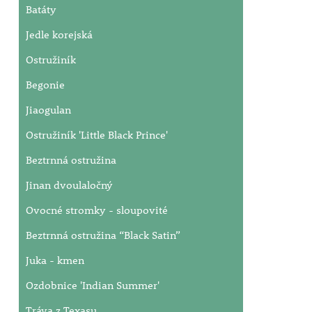
Batáty
Jedle korejská
Ostružiník
Begonie
Jiaogulan
Ostružiník 'Little Black Prince'
Beztrnná ostružina
Jinan dvoulaločný
Ovocné stromky - sloupovité
Beztrnná ostružina “Black Satin”
Juka - kmen
Ozdobnice 'Indian Summer'
Tráva z Texasu