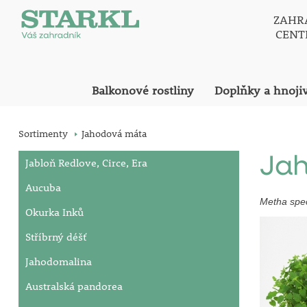
ZAHR
CEN
Balkonové rostliny
Doplňky a hnoji
Sortimenty
Jahodová máta
Ja
Jabloň Redlove, Circe, Era
Aucuba
Metha spe
Okurka Inků
Stříbrný déšť
Jahodomalina
Australská pandorea