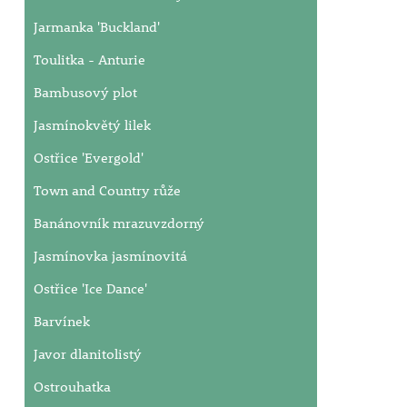
Jarmanka 'Buckland'
Toulitka - Anturie
Bambusový plot
Jasmínokvětý lilek
Ostřice 'Evergold'
Town and Country růže
Banánovník mrazuvzdorný
Jasmínovka jasmínovitá
Ostřice 'Ice Dance'
Barvínek
Javor dlanitolistý
Ostrouhatka