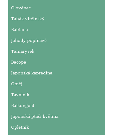
Olověnec
Tabák viržinský
Babiana
Jahody popínavé
Tamaryšek
Bacopa
Japonská kapradina
Oměj
Tavolník
Balkongold
Japonská ptačí květina
Opletník