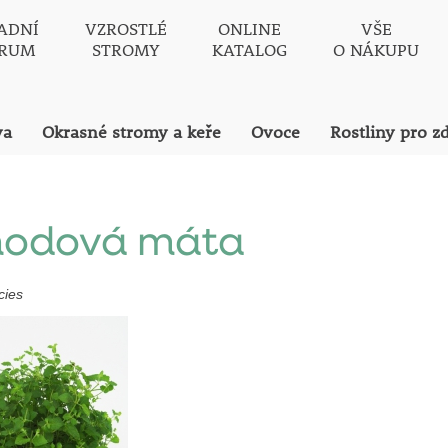
ADNÍ
VZROSTLÉ
ONLINE
VŠE
TRUM
STROMY
KATALOG
O NÁKUPU
va
Okrasné stromy a keře
Ovoce
Rostliny pro z
hodová máta
cies