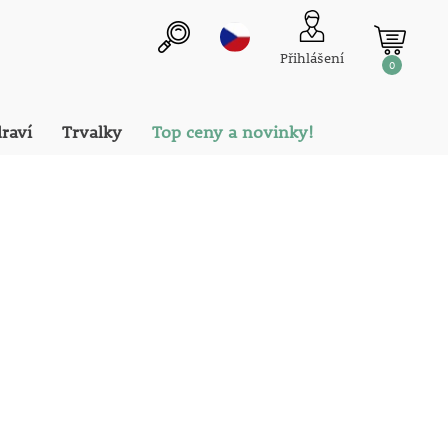
Přihlášení
0
draví
Trvalky
Top ceny a novinky!