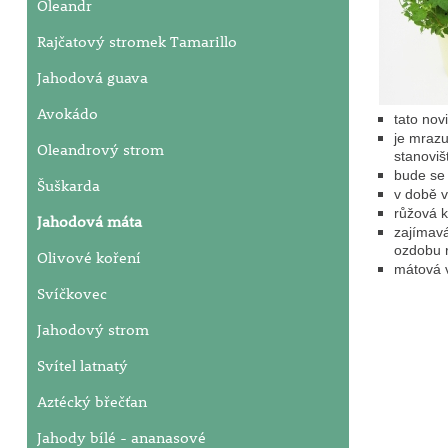
Oleandr
Rajčatový stromek Tamarillo
Jahodová guava
Avokádo
tato nov
je mraz
Oleandrový strom
stanoviš
bude se 
Šuškarda
v době v
růžová k
Jahodová máta
zajímavá
ozdobu 
Olivové koření
mátová v
Svíčkovec
Jahodový strom
Svítel latnatý
Aztécký břečťan
Jahody bílé - ananasové