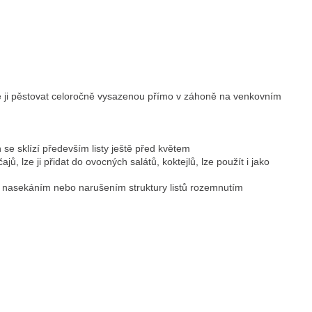
 ji pěstovat celoročně vysazenou přímo v záhoně na venkovním
 se sklízí především listy ještě před květem
, lze ji přidat do ovocných salátů, koktejlů, lze použít i jako
áte nasekáním nebo narušením struktury listů rozemnutím