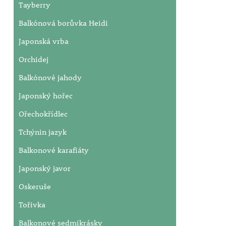
Tayberry
Balkónová borůvka Heidi
Japonská vrba
Orchidej
Balkónové jahody
Japonský hořec
Ořechokřídlec
Tchýnin jazyk
Balkonové karafiáty
Japonský javor
Oskeruše
Tořivka
Balkonové sedmikrásky