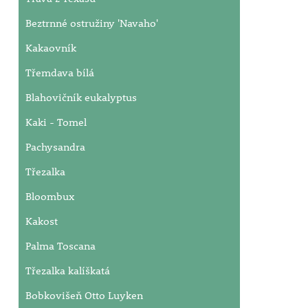
Beztrnné ostružiny 'Navaho'
Kakaovník
Třemdava bílá
Blahovičník eukalyptus
Kaki - Tomel
Pachysandra
Třezalka
Bloombux
Kakost
Palma Toscana
Třezalka kalíškatá
Bobkovišeň Otto Luyken