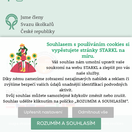
Jsme členy
Svazu školkařů
České republiky
Souhlasem s používáním cookies si
vypěstujete stránky STARKL na
míru.
Váš souhlas nám umožní upravit vaše
soukromí na webu STARKL a zlepšit pro vás
naše služby.
Díky němu zamezíme zobrazení nezajímavých nabídek a reklam či
zvýšíme bezpečí vašich údajů snadnější identifikací podvodných
aktivit.
Pobočky
Svůj souhlas můžete samozřejmě kdykoliv změnit nebo zrušit.
Souhlas udělíte kliknutím na políčko „ROZUMÍM A SOUHLASÍM“.
Upřesnit nastavení
Odmítnout vše
mapa stránek |
prohlášení o přístupnosti |
nastavení cookies
ROZUMÍM A SOUHLASÍM
Vytvořilo SOFICO-CZ, a.s.