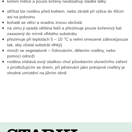
koření mělce a pouze kořeny neobsahují sladké látky
stříhat lze rostlinu před květem, nebo zkrátit při výšce do 40cm
asi na polovinu
bohatě se větví a snadno znovu obrůstá
na zimu ji opadá většina listů a přezimuje pouze kořenový bal
zasazený do mírně vlhkého substrátu
přezimuje při teplotách 5 – 10 °C a velmi omezené zálivce(pouze
tak, aby zůstal substrát vlhký)
množí se vegetativně – řízkováním, dělením rostliny, nebo
pomocí odnoží
rostlina získává svojí sladkou chuť působením slunečního záření
s prodlužujícím se dnem, při pěstování jako pokojové rostliny je
vhodné umístění na jižním okně