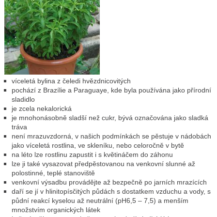
víceletá bylina z čeledi hvězdnicovitých
pochází z Brazílie a Paraguaye, kde byla používána jako přírodní
sladidlo
je zcela nekalorická
je mnohonásobně sladší než cukr, bývá označována jako sladká
tráva
není mrazuvzdorná, v našich podmínkách se pěstuje v nádobách
jako víceletá rostlina, ve skleníku, nebo celoročně v bytě
na léto lze rostlinu zapustit i s květináčem do záhonu
lze ji také vysazovat předpěstovanou na venkovní slunné až
polostinné, teplé stanoviště
venkovní výsadbu provádějte až bezpečně po jarních mrazících
daří se jí v hlinitopísčitých půdách s dostatkem vzduchu a vody, s
půdní reakcí kyselou až neutrální (pH6,5 – 7,5) a menším
množstvím organických látek