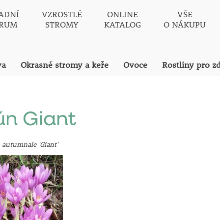
ADNÍ
VZROSTLÉ
ONLINE
VŠE
TRUM
STROMY
KATALOG
O NÁKUPU
va
Okrasné stromy a keře
Ovoce
Rostliny pro z
n Giant
 autumnale 'Giant'