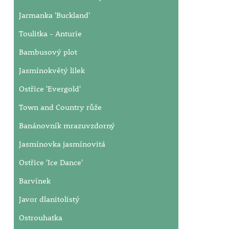
Jarmanka 'Buckland'
Toulitka - Anturie
Bambusový plot
Jasmínokvětý lilek
Ostřice 'Evergold'
Town and Country růže
Banánovník mrazuvzdorný
Jasmínovka jasmínovitá
Ostřice 'Ice Dance'
Barvínek
Javor dlanitolistý
Ostrouhatka