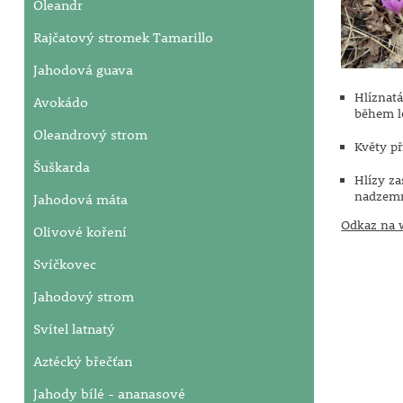
Oleandr
Rajčatový stromek Tamarillo
Jahodová guava
Hlíznatá
Avokádo
během l
Oleandrový strom
Květy př
Šuškarda
Hlízy z
nadzemn
Jahodová máta
Odkaz na w
Olivové koření
Svíčkovec
Jahodový strom
Svítel latnatý
Aztécký břečťan
Jahody bílé - ananasové