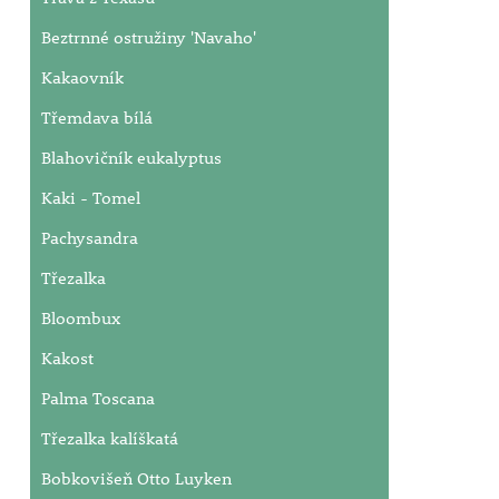
Beztrnné ostružiny 'Navaho'
Kakaovník
Třemdava bílá
Blahovičník eukalyptus
Kaki - Tomel
Pachysandra
Třezalka
Bloombux
Kakost
Palma Toscana
Třezalka kalíškatá
Bobkovišeň Otto Luyken