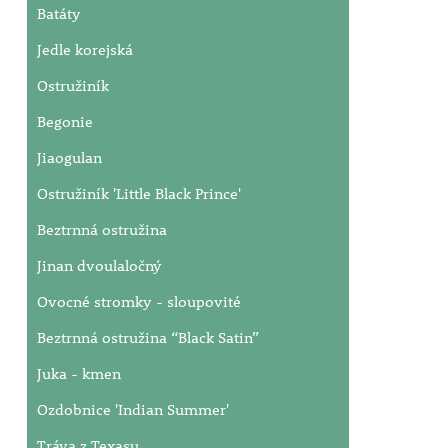
Batáty
Jedle korejská
Ostružiník
Begonie
Jiaogulan
Ostružiník 'Little Black Prince'
Beztrnná ostružina
Jinan dvoulaločný
Ovocné stromky - sloupovité
Beztrnná ostružina “Black Satin”
Juka - kmen
Ozdobnice 'Indian Summer'
Tráva z Texasu