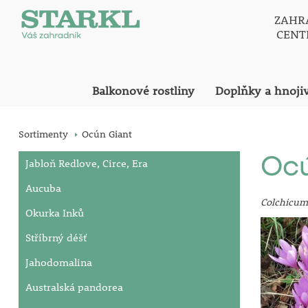
ZAHR
CEN
Balkonové rostliny
Doplňky a hnoji
Sortimenty
Ocún Giant
Ocú
Jabloň Redlove, Circe, Era
Aucuba
Colchicum
Okurka Inků
Stříbrný déšť
Jahodomalina
Australská pandorea