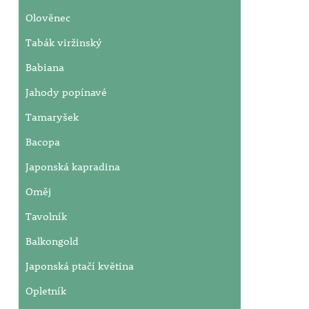
Olověnec
Tabák viržinský
Babiana
Jahody popínavé
Tamaryšek
Bacopa
Japonská kapradina
Oměj
Tavolník
Balkongold
Japonská ptačí květina
Opletník