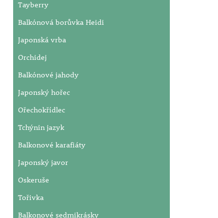
Tayberry
Balkónová borůvka Heidi
Japonská vrba
Orchidej
Balkónové jahody
Japonský hořec
Ořechokřídlec
Tchýnin jazyk
Balkonové karafiáty
Japonský javor
Oskeruše
Tořivka
Balkonové sedmikrásky