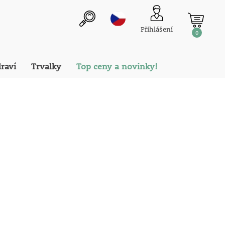
Přihlášení
0
draví
Trvalky
Top ceny a novinky!