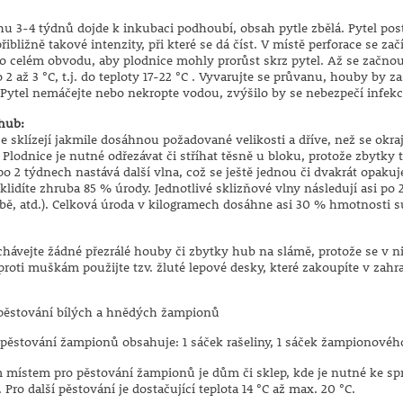
u 3-4 týdnů dojde k inkubaci podhoubí, obsah pytle zbělá. Pytel post
řibližně takové intenzity, při které se dá číst. V místě perforace se 
o celém obvodu, aby plodnice mohly prorůst skrz pytel. Až se začnou
 2 až 3 °C, t.j. do teploty 17-22 °C . Vyvarujte se průvanu, houby by
 Pytel nemáčejte nebo nekropte vodou, zvýšilo by se nebezpečí infekce
 hub:
 sklízejí jakmile dosáhnou požadované velikosti a dříve, než se okr
Plodnice je nutné odřezávat či stříhat těsně u bloku, protože zbytky 
o 2 týdnech nastává další vlna, což se ještě jednou či dvakrát opakuje
sklidíte zhruba 85 % úrody. Jednotlivé sklizňové vlny následují asi p
bě, atd.). Celková úroda v kilogramech dosáhne asi 30 % hmotnosti 
hávejte žádné přezrálé houby či zbytky hub na slámě, protože se v 
proti muškám použijte tzv. žluté lepové desky, které zakoupíte v zahra
pěstování bílých a hnědých žampionů
 pěstování žampionů obsahuje: 1 sáček rašeliny, 1 sáček žampionovéh
m místem pro pěstování žampionů je dům či sklep, kde je nutné ke sp
. Pro další pěstování je dostačující teplota 14 °C až max. 20 °C.