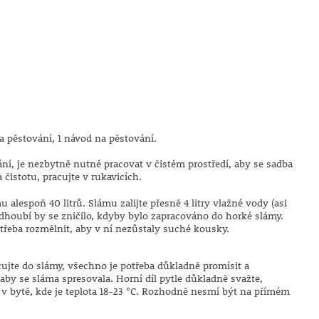
na pěstování, 1 návod na pěstování.
ání, je nezbytně nutné pracovat v čistém prostředí, aby se sadba
 čistotu, pracujte v rukavicích.
lespoň 40 litrů. Slámu zalijte přesně 4 litry vlažné vody (asi
odhoubí by se zničilo, kdyby bylo zapracováno do horké slámy.
otřeba rozmělnit, aby v ní nezůstaly suché kousky.
ujte do slámy, všechno je potřeba důkladně promísit a
aby se sláma spresovala. Horní díl pytle důkladně svažte,
to v bytě, kde je teplota 18-23 °C. Rozhodně nesmí být na přímém