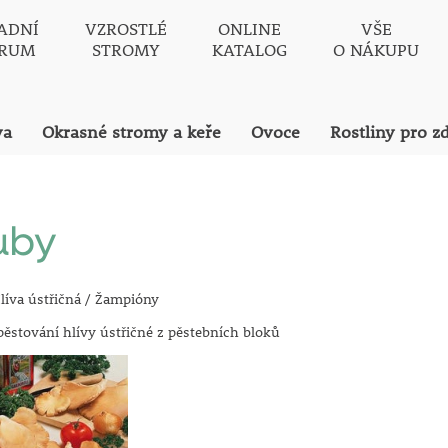
ADNÍ
VZROSTLÉ
ONLINE
VŠE
TRUM
STROMY
KATALOG
O NÁKUPU
va
Okrasné stromy a keře
Ovoce
Rostliny pro z
uby
líva ústřičná / Žampióny
ěstování hlívy ústřičné z pěstebních bloků