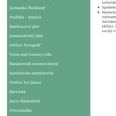
substrát
Jarmanka 'Buckland'
Spotřebo
Neneche
Toulitka - Anturie
vyhneme 
necháme 
Bambusový plot
škůdci. 
suchý v
Jasmínokvětý lilek
Ostřice 'Evergold'
Town and Country růže
Banánovník mrazuvzdorný
Jasmínovka jasmínovitá
Ostřice 'Ice Dance'
Barvínek
Javor dlanitolistý
Ostrouhatka