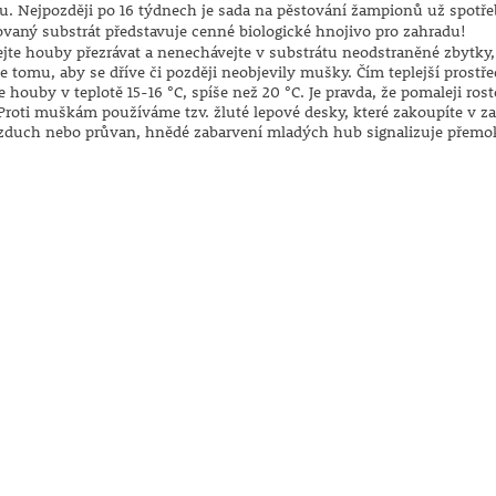
u. Nejpozději po 16 týdnech je sada na pěstování žampionů už spotře
vaný substrát představuje cenné biologické hnojivo pro zahradu!
jte houby přezrávat a nenechávejte v substrátu neodstraněné zbytky
tomu, aby se dříve či později neobjevily mušky. Čím teplejší prostře
houby v teplotě 15-16 °C, spíše než 20 °C. Je pravda, že pomaleji ros
Proti muškám používáme tzv. žluté lepové desky, které zakoupíte v zah
zduch nebo průvan, hnědé zabarvení mladých hub signalizuje přemokř