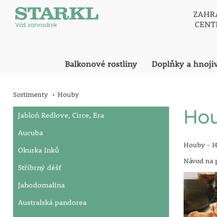
ZAHR
CEN
Balkonové rostliny
Doplňky a hnoji
Sortimenty
Houby
Ho
Jabloň Redlove, Circe, Era
Aucuba
Houby - H
Okurka Inků
Návod na p
Stříbrný déšť
Jahodomalina
Australská pandorea