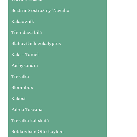
Beztrnné ostružiny 'Navaho'
Kakaovník
Třemdava bílá
Blahovičník eukalyptus
Kaki - Tomel
Pachysandra
Třezalka
Bloombux
Kakost
Palma Toscana
Třezalka kalíškatá
Bobkovišeň Otto Luyken