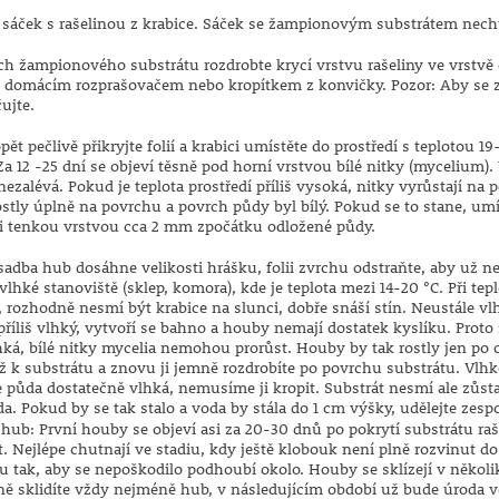
sáček s rašelinou z krabice. Sáček se žampionovým substrátem nechte 
h žampionového substrátu rozdrobte krycí vrstvu rašeliny ve vrstvě c
 domácím rozprašovačem nebo kropítkem z konvičky. Pozor: Aby se zaj
čujte.
opět pečlivě přikryjte folií a krabici umístěte do prostředí s teploto
Za 12 -25 dní se objeví těsně pod horní vrstvou bílé nitky (mycelium).
ezalévá. Pokud je teplota prostředí příliš vysoká, nitky vyrůstají n
stly úplně na povrchu a povrch půdy byl bílý. Pokud se to stane, umís
sti tenkou vrstvou cca 2 mm zpočátku odložené půdy.
sadba hub dosáhne velikosti hrášku, folii zvrchu odstraňte, aby už n
vlhké stanoviště (sklep, komora), kde je teplota mezi 14-20 °C. Při t
, rozhodně nesmí být krabice na slunci, dobře snáší stín. Neustále vl
říliš vlhký, vytvoří se bahno a houby nemají dostatek kyslíku. Proto z
lhká, bílé nitky mycelia nemohou prorůst. Houby by tak rostly jen po 
ž k substrátu a znovu ji jemně rozdrobíte po povrchu substrátu. Vlhko
 půda dostatečně vlhká, nemusíme ji kropit. Substrát nesmí ale zůst
da. Pokud by se tak stalo a voda by stála do 1 cm výšky, udělejte zes
 hub: První houby se objeví asi za 20-30 dnů po pokrytí substrátu r
et. Nejlépe chutnají ve stadiu, kdy ještě klobouk není plně rozvinut d
u tak, aby se nepoškodilo podhoubí okolo. Houby se sklízejí v někol
lně sklidíte vždy nejméně hub, v následujícím období už bude úroda