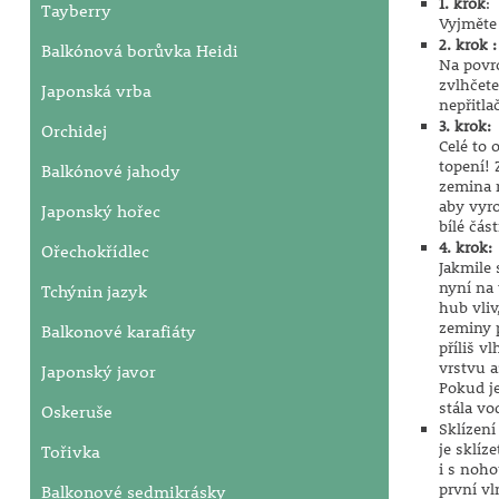
1. krok
:
Tayberry
Vyjměte 
2. krok :
Balkónová borůvka Heidi
Na povrc
zvlhčete
Japonská vrba
nepřitla
3. krok:
Orchidej
Celé to 
topení! 
Balkónové jahody
zemina n
aby vyro
Japonský hořec
bílé čá
4. krok:
Ořechokřídlec
Jakmile 
nyní na 
Tchýnin jazyk
hub vliv
zeminy p
Balkonové karafiáty
příliš v
vrstvu a
Japonský javor
Pokud je
stála vo
Oskeruše
Sklízení
je sklíz
Tořivka
i s noho
první v
Balkonové sedmikrásky