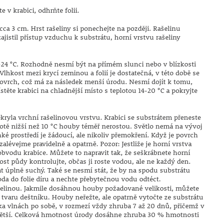
v krabici, odhrňte folii.
ca 3 cm. Hrst rašeliny si ponechejte na později. Rašelinu
istil přístup vzduchu k substrátu, horní vrstvu rašeliny
u 19-24 °C. Rozhodně nesmí být na přímém slunci nebo v blízkosti
 Vlhkost mezi krycí zeminou a folií je dostatečná, v této době se
a povrch, což má za následek menší úrodu. Nesmí dojít k tomu,
těte krabici na chladnější místo s teplotou 14-20 °C a pokryjte
ekryla vrchní rašelinovou vrstvu. Krabici se substrátem přeneste
eplotě nižší než 10 °C houby téměř nerostou. Světlo nemá na vývoj
hké prostředí je žádoucí, ale nikoliv přemokření. Když je povrch
alévejme pravidelně a opatrně. Pozor: Jestliže je horní vrstva
obvodu krabice. Můžete to napravit tak, že seškrábnete horní
st půdy kontrolujte, občas ji roste vodou, ale ne každý den.
at úplně suchý. Také se nesmí stát, že by na spodu substrátu
poda do folie díru a nechte přebytečnou vodu odtéct.
ašelinou. Jakmile dosáhnou houby požadované velikosti, můžete
o tvaru deštníku. Houby neřežte, ale opatrně vytočte ze substrátu
ika vlnách po sobě, v rozmezí vždy zhruba 7 až 20 dnů, přičemž v
 větší. Celková hmotnost úrody dosáhne zhruba 30 % hmotnosti