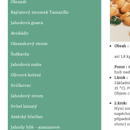
Oleandr
Rajčatový stromek Tamarillo
Jahodová guava
Avokádo
Oleandrový strom
Obsah :
Šuškarda
asi 1,8 
Jahodová máta
Pozor :
hub nedo
Olivové koření
1.krok :
Základní
Svíčkovec
35 °C). 
Objem ce
Jahodový strom
2.krok:
Svítel latnatý
Nyní roz
napěchov
Aztécký břečťan
případně
slunci n
Jahody bílé - ananasové