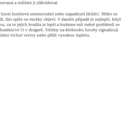
bovaná a můžete ji zlikvidovat.
, hrozí houbová onemocnění nebo napadnutí škůdci. Těžko se
dí, tím spíše se mušky objeví. V daném případě je nejlepší, když
tou, za to jejich kvalita je lepší a budeme mít méně problémů se
radnictví či v drogerii. Trhliny na klobouku houby signalizují
ení vrchní vrstvy nebo příliš vysokou teplotu.