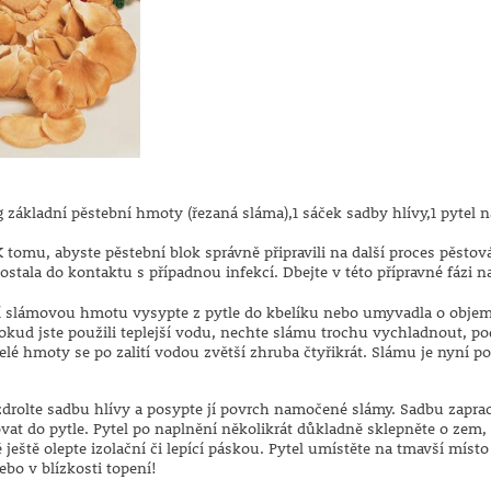
kg základní pěstební hmoty (řezaná sláma),1 sáček sadby hlívy,1 pytel 
K tomu, abyste pěstební blok správně připravili na další proces pěstov
stala do kontaktu s případnou infekcí. Dbejte v této přípravné fázi na
 slámovou hmotu vysypte z pytle do kbelíku nebo umyvadla o objemu a
Pokud jste použili teplejší vodu, nechte slámu trochu vychladnout, p
lé hmoty se po zalití vodou zvětší zhruba čtyřikrát. Slámu je nyní p
drolte sadbu hlívy a posypte jí povrch namočené slámy. Sadbu zaprac
at do pytle. Pytel po naplnění několikrát důkladně sklepněte o zem, 
 ještě olepte izolační či lepící páskou. Pytel umístěte na tmavší mís
ebo v blízkosti topení!