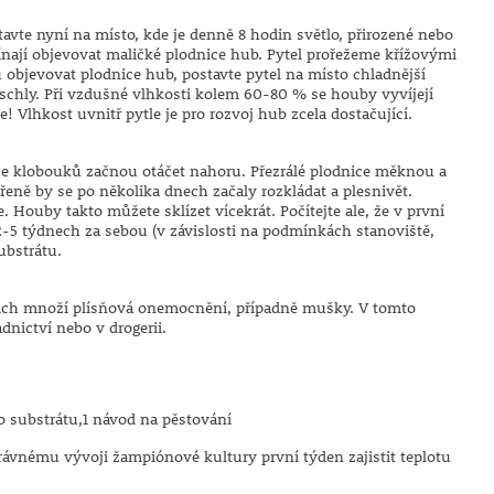
avte nyní na místo, kde je denně 8 hodin světlo, přirozené nebo
začínají objevovat maličké plodnice hub. Pytel prořežeme křížovými
 objevovat plodnice hub, postavte pytel na místo chladnější
 zaschly. Při vzdušné vlhkosti kolem 60-80 % se houby vyvíjejí
! Vlhkost uvnitř pytle je pro rozvoj hub zcela dostačující.
aje klobouků začnou otáčet nahoru. Přezrálé plodnice měknou a
třeně by se po několika dnech začaly rozkládat a plesnivět.
. Houby takto můžete sklízet vícekrát. Počítejte ale, že v první
o 2-5 týdnech za sebou (v závislosti na podmínkách stanoviště,
substrátu.
nich množí plísňová onemocnění, případně mušky. V tomto
dnictví nebo v drogerii.
o substrátu,1 návod na pěstování
rávnému vývoji žampiónové kultury první týden zajistit teplotu