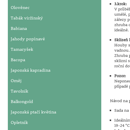
3.krok:
Olověnec
V průběh
umělé, p
Tabák viržinský
zářezy p
zhruba o
Babiana
ideálně.
Jahody popínavé
Sklizeň
Houby se
Tamaryšek
vadnou. 
Zhruba p
Bacopa
sklizni 
roční do
Japonská kapradina
Pozor:
Oměj
Neponec
případě 
Tavolník
Návod na 
Balkongold
Sada na
Japonská ptačí květina
Ideální
Opletník
19-24 °C