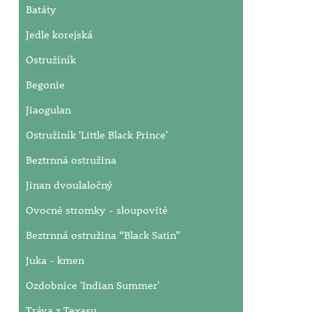
Batáty
Jedle korejská
Ostružiník
Begonie
Jiaogulan
Ostružiník 'Little Black Prince'
Beztrnná ostružina
Jinan dvoulaločný
Ovocné stromky - sloupovité
Beztrnná ostružina “Black Satin”
Juka - kmen
Ozdobnice 'Indian Summer'
Tráva z Texasu