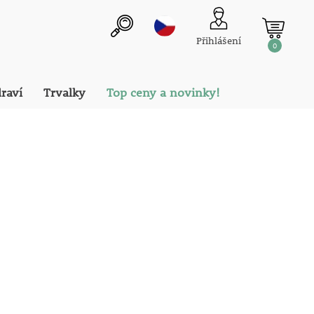
Přihlášení
0
draví
Trvalky
Top ceny a novinky!