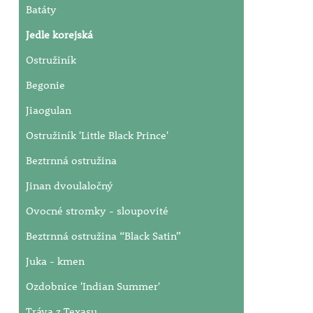
Batáty
Jedle korejská
Ostružiník
Begonie
Jiaogulan
Ostružiník 'Little Black Prince'
Beztrnná ostružina
Jinan dvoulaločný
Ovocné stromky - sloupovité
Beztrnná ostružina “Black Satin”
Juka - kmen
Ozdobnice 'Indian Summer'
Tráva z Texasu