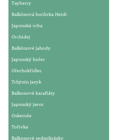
Tayberry
Balkónová borůvka Heidi
Japonská vrba
Orchidej
Balkónové jahody
Japonský hořec
Ořechokřídlec
Tchýnin jazyk
Balkonové karafiáty
Japonský javor
Oskeruše
Tořivka
Balkonové sedmikrásky