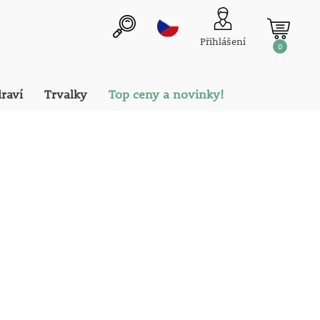
Přihlášení
0
draví
Trvalky
Top ceny a novinky!