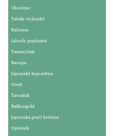
Olověnec
Tabák viržinský
Babiana
Jahody popínavé
Tamaryšek
Bacopa
Japonská kapradina
Oměj
Tavolník
Balkongold
Japonská ptačí květina
Opletník