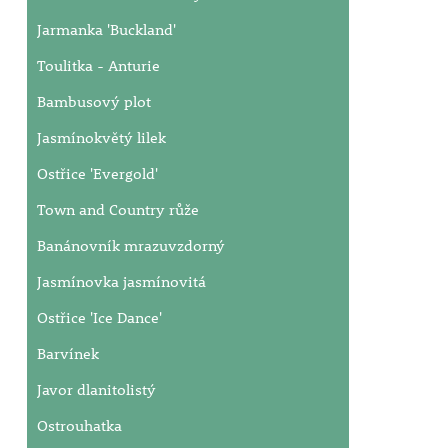
Jarmanka 'Buckland'
Toulitka - Anturie
Bambusový plot
Jasmínokvětý lilek
Ostřice 'Evergold'
Town and Country růže
Banánovník mrazuvzdorný
Jasmínovka jasmínovitá
Ostřice 'Ice Dance'
Barvínek
Javor dlanitolistý
Ostrouhatka