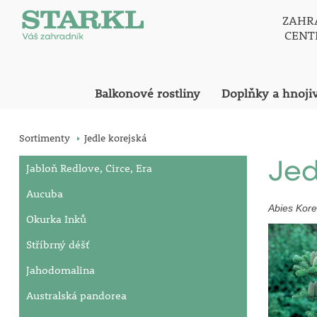
ZAHR
CEN
Balkonové rostliny
Doplňky a hnoji
Sortimenty
Jedle korejská
Jed
Jabloň Redlove, Circe, Era
Aucuba
Abies Kor
Okurka Inků
Stříbrný déšť
Jahodomalina
Australská pandorea