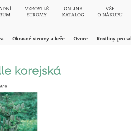
ADNÍ
VZROSTLÉ
ONLINE
VŠE
TRUM
STROMY
KATALOG
O NÁKUPU
va
Okrasné stromy a keře
Ovoce
Rostliny pro z
le korejská
eana