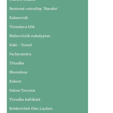
Beztrnné ostružiny 'Navaho'
Kakaovník
Třemdava bílá
Blahovičník eukalyptus
Kaki - Tomel
Pachysandra
Třezalka
Bloombux
Kakost
Palma Toscana
Třezalka kalíškatá
Bobkovišeň Otto Luyken