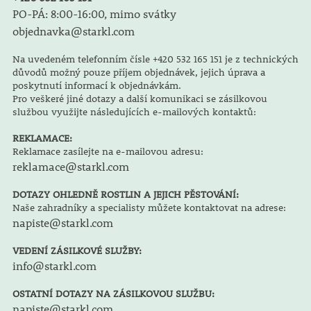
PO-PÁ: 8:00-16:00, mimo svátky
objednavka@starkl.com
Na uvedeném telefonním čísle +420 532 165 151 je z technických
důvodů možný pouze příjem objednávek, jejich úprava a
poskytnutí informací k objednávkám.
Pro veškeré jiné dotazy a další komunikaci se zásilkovou
službou využijte následujících e-mailových kontaktů:
REKLAMACE:
Reklamace zasílejte na e-mailovou adresu:
reklamace@starkl.com
DOTAZY OHLEDNĚ ROSTLIN A JEJICH PĚSTOVÁNÍ:
Naše zahradníky a specialisty můžete kontaktovat na adrese:
napiste@starkl.com
VEDENÍ ZÁSILKOVÉ SLUŽBY:
info@starkl.com
OSTATNÍ DOTAZY NA ZÁSILKOVOU SLUŽBU:
napiste@starkl.com