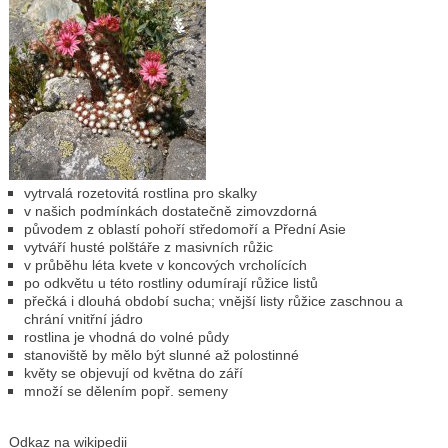
vytrvalá rozetovitá rostlina pro skalky
v našich podmínkách dostatečně zimovzdorná
původem z oblastí pohoří středomoří a Přední Asie
vytváří husté polštáře z masivních růžic
v průběhu léta kvete v koncových vrcholících
po odkvětu u této rostliny odumírají růžice listů
přečká i dlouhá období sucha; vnější listy růžice zaschnou a
chrání vnitřní jádro
rostlina je vhodná do volné půdy
stanoviště by mělo být slunné až polostinné
květy se objevují od května do září
množí se dělením popř. semeny
Odkaz na wikipedii