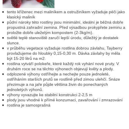
tento kříženec mezi maliníkem a ostružiníkem vyžaduje péči jako
klasický maliník
půdní nároky této rostliny jsou minimální, ideální je běžná dobře
propustná zahradní zemina. Před výsadbou prokypřete zeminu a
proložte dobře uleželým kompostem (2-3kg/m).
světlé teplé stanoviště zaručí lepší úrodu, důležitý je dostatek
slunce.
v průběhu vegetace vyžaduje rostlina dobrou závlahu, Tayberry
provlažujeme do hloubky 0,15-0,30 m. Dávka závlahy by měla
být 15-20 litrů na m2.
rostlina vytváří polokeře, které každý rok vyhání nové pruty. V
druhém roce se na těchto výhonech objevují květy a plody.
odplozené výhony ostříhejte a nechejte pouze jednoleté,
ostříháním starších prutů se rostlině před zimou ulehčí. Snáze
přezimuje a na jaře půjde většina živin do ponechaných
jednoletých výhonů.
výhony vyvazujte ke stabilní konstrukci 2-2,5 m
plody jsou vhodné k přímé konzumaci, zavařování i zmrazování
rostlina je samosprašná