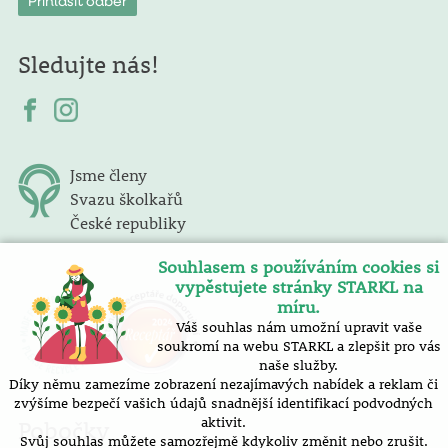
Sledujte nás!
Jsme členy
Svazu školkařů
České republiky
Souhlasem s používáním cookies si
vypěstujete stránky STARKL na
míru.
Váš souhlas nám umožní upravit vaše
soukromí na webu STARKL a zlepšit pro vás
naše služby.
Díky němu zamezíme zobrazení nezajímavých nabídek a reklam či
zvýšíme bezpečí vašich údajů snadnější identifikací podvodných
aktivit.
Pobočky
Svůj souhlas můžete samozřejmě kdykoliv změnit nebo zrušit.