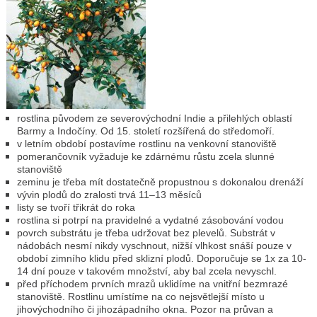
rostlina původem ze severovýchodní Indie a přilehlých oblastí
Barmy a Indočíny. Od 15. století rozšířená do středomoří.
v letním období postavíme rostlinu na venkovní stanoviště
pomerančovník vyžaduje ke zdárnému růstu zcela slunné
stanoviště
zeminu je třeba mít dostatečně propustnou s dokonalou drenáží
vývin plodů do zralosti trvá 11–13 měsíců
listy se tvoří třikrát do roka
rostlina si potrpí na pravidelné a vydatné zásobování vodou
povrch substrátu je třeba udržovat bez plevelů. Substrát v
nádobách nesmí nikdy vyschnout, nižší vlhkost snáší pouze v
období zimního klidu před sklizní plodů. Doporučuje se 1x za 10-
14 dní pouze v takovém množství, aby bal zcela nevyschl.
před příchodem prvních mrazů uklidíme na vnitřní bezmrazé
stanoviště. Rostlinu umístíme na co nejsvětlejší místo u
jihovýchodního či jihozápadního okna. Pozor na průvan a