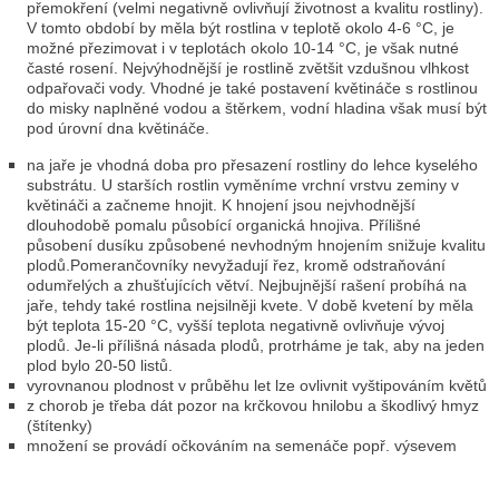
přemokření (velmi negativně ovlivňují životnost a kvalitu rostliny).
V tomto období by měla být rostlina v teplotě okolo 4-6 °C, je
možné přezimovat i v teplotách okolo 10-14 °C, je však nutné
časté rosení. Nejvýhodnější je rostlině zvětšit vzdušnou vlhkost
odpařovači vody. Vhodné je také postavení květináče s rostlinou
do misky naplněné vodou a štěrkem, vodní hladina však musí být
pod úrovní dna květináče.
na jaře je vhodná doba pro přesazení rostliny do lehce kyselého
substrátu. U starších rostlin vyměníme vrchní vrstvu zeminy v
květináči a začneme hnojit. K hnojení jsou nejvhodnější
dlouhodobě pomalu působící organická hnojiva. Přílišné
působení dusíku způsobené nevhodným hnojením snižuje kvalitu
plodů.Pomerančovníky nevyžadují řez, kromě odstraňování
odumřelých a zhušťujících větví. Nejbujnější rašení probíhá na
jaře, tehdy také rostlina nejsilněji kvete. V době kvetení by měla
být teplota 15-20 °C, vyšší teplota negativně ovlivňuje vývoj
plodů. Je-li přílišná násada plodů, protrháme je tak, aby na jeden
plod bylo 20-50 listů.
vyrovnanou plodnost v průběhu let lze ovlivnit vyštipováním květů
z chorob je třeba dát pozor na krčkovou hnilobu a škodlivý hmyz
(štítenky)
množení se provádí očkováním na semenáče popř. výsevem